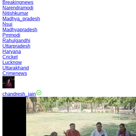
Breakingnews
Narendramodi
Nitishkumar
Madhya_pradesh
Nsui
Madhyapradesh
Pmmodi
Rahulgandhi
Uttarpradesh
Haryana
Cricket
Lucknow
Uttarakhand
Crimenews
chandresh_jain