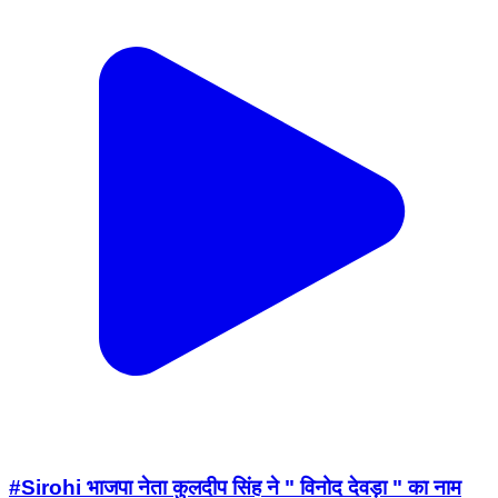
#Sirohi भाजपा नेता कुलदीप सिंह ने " विनोद देवड़ा " का नाम