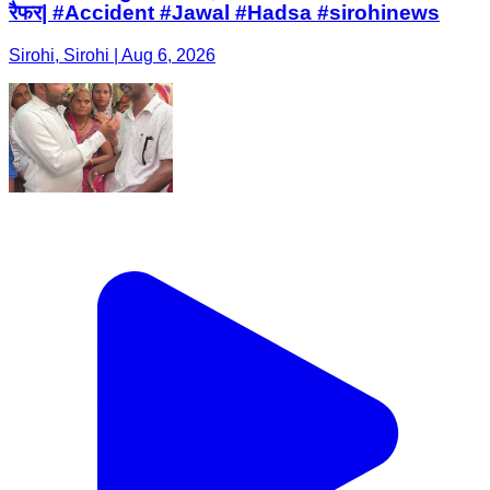
रैफर| #Accident #Jawal #Hadsa #sirohinews
Sirohi, Sirohi | Aug 6, 2026