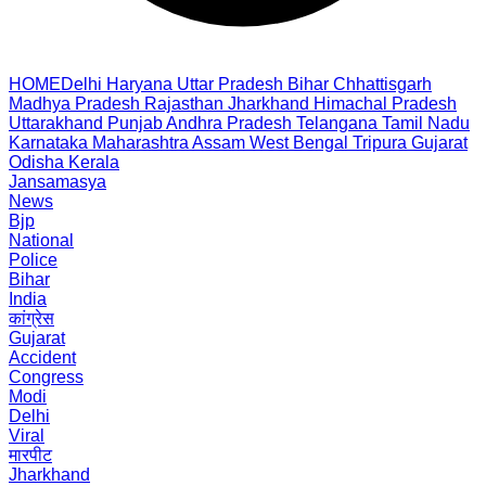
HOME
Delhi
Haryana
Uttar Pradesh
Bihar
Chhattisgarh
Madhya Pradesh
Rajasthan
Jharkhand
Himachal Pradesh
Uttarakhand
Punjab
Andhra Pradesh
Telangana
Tamil Nadu
Karnataka
Maharashtra
Assam
West Bengal
Tripura
Gujarat
Odisha
Kerala
Jansamasya
News
Bjp
National
Police
Bihar
India
कांग्रेस
Gujarat
Accident
Congress
Modi
Delhi
Viral
मारपीट
Jharkhand