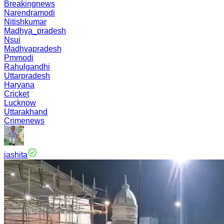
Breakingnews
Narendramodi
Nitishkumar
Madhya_pradesh
Nsui
Madhyapradesh
Pmmodi
Rahulgandhi
Uttarpradesh
Haryana
Cricket
Lucknow
Uttarakhand
Crimenews
jashita