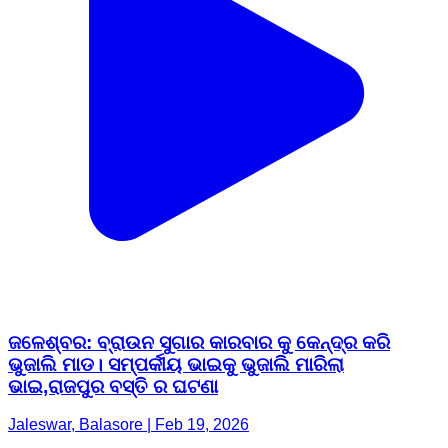
ଜଳେଶ୍ବର: ବ୍ରାଉନ ସୁଗାର କାରବାର କୁ କେନ୍ଦ୍ର କରି
ଭୁଜାଲି ମାଡ। ସମ୍ପର୍କୀୟ ଭାଇକୁ ଭୁଜାଲି ମାରିଲା
ଭାଇ,ରାଜପୁର ବସ୍ତି ର ଘଟଣା
Jaleswar, Balasore | Feb 19, 2026