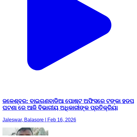
ଜଳେଶ୍ବର: ବାଇଗଣବାଡିଆ ପୋଷ୍ଟ ଅଫିସରେ ଟଙ୍କା ହଡପ
ଘଟଣା ରେ ଆଜି ବିଭାଗୀୟ ଅଧିକାରୀଙ୍କ ପ୍ରତିକ୍ରିୟା
Jaleswar, Balasore | Feb 16, 2026