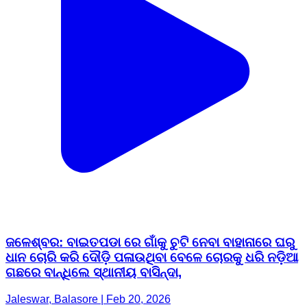
ଜଳେଶ୍ବର: ବାଇତପଡା ରେ ଗାଁକୁ ଚୁଟି ନେବା ବାହାନାରେ ଘରୁ
ଧାନ ଚୋରି କରି ଦୌଡ଼ି ପଳାଉଥିବା ବେଳେ ଚୋରକୁ ଧରି ନଡ଼ିଆ
ଗଛରେ ବାନ୍ଧିଲେ ସ୍ଥାନୀୟ ବାସିନ୍ଦା,
Jaleswar, Balasore | Feb 20, 2026