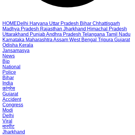
HOME
Delhi
Haryana
Uttar Pradesh
Bihar
Chhattisgarh
Madhya Pradesh
Rajasthan
Jharkhand
Himachal Pradesh
Uttarakhand
Punjab
Andhra Pradesh
Telangana
Tamil Nadu
Karnataka
Maharashtra
Assam
West Bengal
Tripura
Gujarat
Odisha
Kerala
Jansamasya
News
Bjp
National
Police
Bihar
India
कांग्रेस
Gujarat
Accident
Congress
Modi
Delhi
Viral
मारपीट
Jharkhand