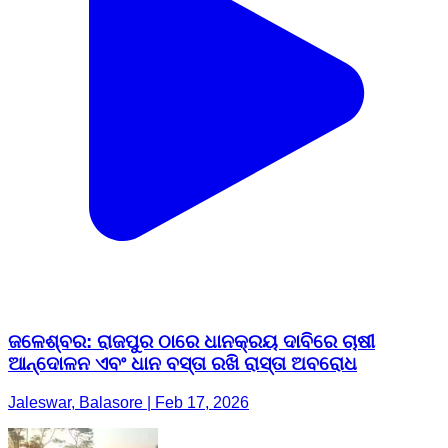
ଜଳେଶ୍ବର: ରାଜପୁର ଠାରେ ଧାନକ୍ରୟ ଦାବିରେ ଚାଷୀ
ଆନ୍ଦୋଳନ ଏବଂ ଧାନ ବସ୍ତା ରଖି ରାସ୍ତା ଅବରୋଧ
Jaleswar, Balasore | Feb 17, 2026