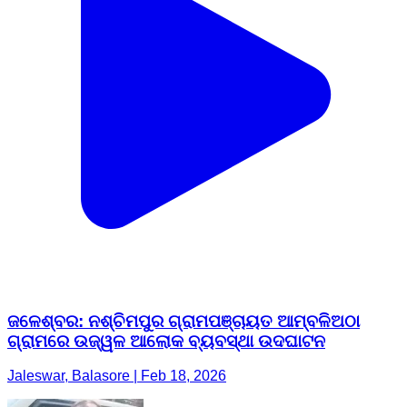
ଜଳେଶ୍ବର: ନଶ୍ଚିମପୁର ଗ୍ରାମପଞ୍ଚାୟତ ଆମ୍ବଳିଅଠା
ଗ୍ରାମରେ ଉଜ୍ୱଳ ଆଲୋକ ବ୍ୟବସ୍ଥା ଉଦଘାଟନ
Jaleswar, Balasore | Feb 18, 2026