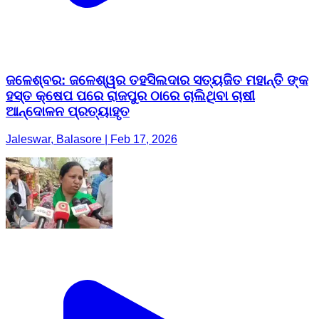
ଜଳେଶ୍ବର: ଜଳେଶ୍ୱର ତହସିଲଦାର ସତ୍ୟଜିତ ମହାନ୍ତି ଙ୍କ
ହସ୍ତ କ୍ଷେପ ପରେ ରାଜପୁର ଠାରେ ଚାଲିଥିବା ଚାଷୀ
ଆନ୍ଦୋଳନ ପ୍ରତ୍ୟାହୃତ
Jaleswar, Balasore | Feb 17, 2026