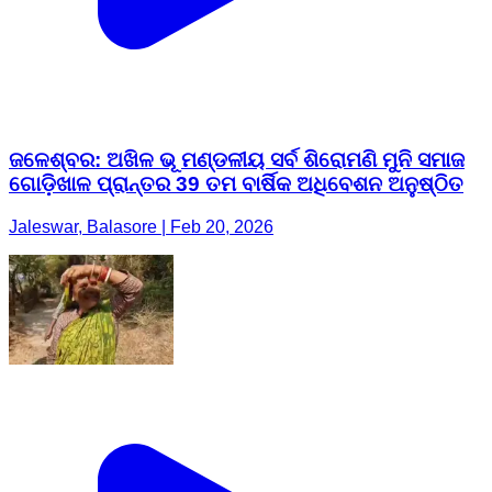
ଜଳେଶ୍ବର: ଅଖିଳ ଭୂ ମଣ୍ଡଳୀୟ ସର୍ବ ଶିରୋମଣି ମୁନି ସମାଜ
ଗୋଡ଼ିଖାଳ ପ୍ରାନ୍ତର 39 ତମ ବାର୍ଷିକ ଅଧିବେଶନ ଅନୁଷ୍ଠିତ
Jaleswar, Balasore | Feb 20, 2026