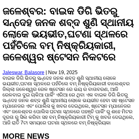
ଜଳେଶ୍ବର: ବାଇକ ଡିଗି ଭିତରୁ
ସନ୍ଦେହ ଜନକ ଶବ୍ଦ ଶୁଣି ସ୍ଥାନୀୟ
ଲୋକେ ଭୟଭୀତ,ଘଟଣା ସ୍ଥଳରେ
ପହଁଚିଲେ ବମ୍ ନିଷ୍କ୍ରିୟକାରୀ,
ଜଳେଶ୍ୱର ଷ୍ଟେସନ ନିକଟରେ
Jaleswar, Balasore
|
Nov 19, 2025
ବାଇକ ଡିଗି ଭିତରୁ ସନ୍ଦେହ ଜନକ ଶବ୍ଦ ଶୁଣି ସ୍ଥାନୀୟ ଲୋକେ
ଭୟଭୀତ,ଘଟଣା ସ୍ଥଳରେ ପହଁଚିଲେ ବମ୍ ନିଷ୍କ୍ରିୟକାରୀ ବାଲେଶ୍ବର
ଜିଲ୍ଲା ଜଳେଶ୍ୱର ରେଳ ଷ୍ଟେସନ ରେ ଭୟ ର ବାତାବରଣ, ଆଜି
ରେଳବାଇ ଦୁଇ ଚାକିଆ ପାର୍କିଂ ଏରିଆ ରେ ଥିବା ଏକ ବାଇକ ଡିଗି ଭିତରୁ
ସନ୍ଦେହ ଜନକ ଶବ୍ଦ ଶୁଣି ସ୍ଥାନୀୟ ଲୋକେ ଭୟଭୀତ ହେବା ସହ ଷ୍ଟେସନ
ମ୍ଯାନେଜର ଏବଂ ପୋଲିସ କୁ ଖବର ଦେଇଥିଲେ, ଷ୍ଟେସନ ମ୍ଯାନେଜର
ଏବଂ ଜଳେଶ୍ବର ପୋଲିସ ଘଟଣା ସ୍ଥଳରେ ପହଞ୍ଚି ପାର୍କିଂ ରୁ ଶହେ ମିଟର
ଦୂରତା ରୁ ସିଲ କରିବା ସହ ବମ୍ ନିଷ୍କ୍ରିୟକାରୀ ଟିମ୍ କୁ ଖବର ଦେଇଥିଲେ,
ଆଜି ରାତି 7ଟା ସମୟରେ ଘଟଣା ସ୍ଥଳରେ ବମ୍ ନିଷ୍କ୍ରିୟକା
MORE NEWS