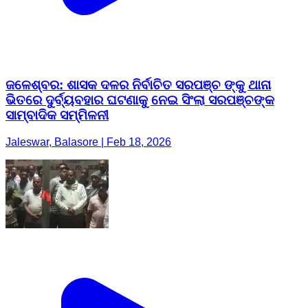
ଜଳେଶ୍ବର: ଶାସକ ଦଳର ନିର୍ବାଚିତ ସରପଞ୍ଚ ଙ୍କୁ ଥାନା
ଭିତରେ ଦୁର୍ବ୍ୟବହାର ଘଟଣାକୁ ନେଇ ସିଂଲା ସରପଞ୍ଚଙ୍କ
ସାମ୍ବାଦିକ ସମ୍ମିଳନୀ
Jaleswar, Balasore | Feb 18, 2026