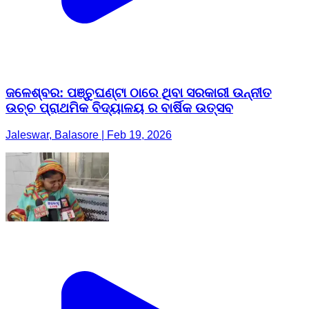
ଜଳେଶ୍ବର: ପଞ୍ଚୁଘଣ୍ଟା ଠାରେ ଥିବା ସରକାରୀ ଉନ୍ନୀତ
ଉଚ୍ଚ ପ୍ରାଥମିକ ବିଦ୍ୟାଳୟ ର ବାର୍ଷିକ ଉତ୍ସବ
Jaleswar, Balasore | Feb 19, 2026