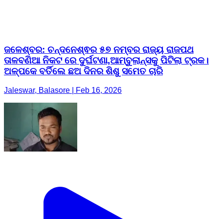
ଜଳେଶ୍ବର: ଚନ୍ଦନେଶ୍ଵର ୫୭ ନମ୍ବର ରାଜ୍ୟ ରାଜପଥ
ତାଳବଣିଆ ନିକଟ ରେ ଦୁର୍ଘଟଣା,ଆମ୍ବୁଲାନ୍ସକୁ ପିଟିଲା ଟ୍ରକ।
ଅଳ୍ପକେ ବର୍ତିଲେ ଛଅ ଦିନର ଶିଶୁ ସମେତ ଚାରି
Jaleswar, Balasore | Feb 16, 2026