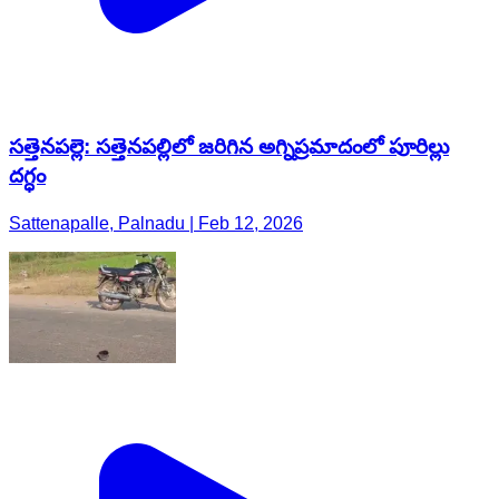
సత్తెనపల్లె: సత్తెనపల్లిలో జరిగిన అగ్నిప్రమాదంలో పూరిల్లు
దగ్ధం
Sattenapalle, Palnadu | Feb 12, 2026