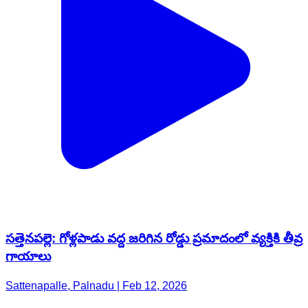
సత్తెనపల్లె: గోళ్లపాడు వద్ద జరిగిన రోడ్డు ప్రమాదంలో వ్యక్తికి తీవ్ర
గాయాలు
Sattenapalle, Palnadu | Feb 12, 2026