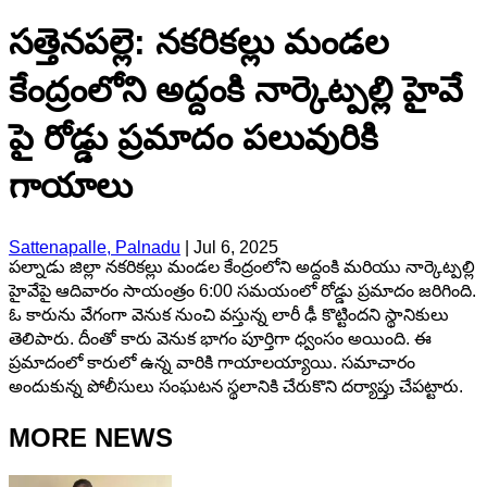
సత్తెనపల్లె: నకరికల్లు మండల
కేంద్రంలోని అద్దంకి నార్కెట్పల్లి హైవే
పై రోడ్డు ప్రమాదం పలువురికి
గాయాలు
Sattenapalle, Palnadu
|
Jul 6, 2025
పల్నాడు జిల్లా నకరికల్లు మండల కేంద్రంలోని అద్దంకి మరియు నార్కెట్పల్లి
హైవేపై ఆదివారం సాయంత్రం 6:00 సమయంలో రోడ్డు ప్రమాదం జరిగింది.
ఓ కారును వేగంగా వెనుక నుంచి వస్తున్న లారీ ఢీ కొట్టిందని స్థానికులు
తెలిపారు. దీంతో కారు వెనుక భాగం పూర్తిగా ధ్వంసం అయింది. ఈ
ప్రమాదంలో కారులో ఉన్న వారికి గాయాలయ్యాయి. సమాచారం
అందుకున్న పోలీసులు సంఘటన స్థలానికి చేరుకొని దర్యాప్తు చేపట్టారు.
MORE NEWS