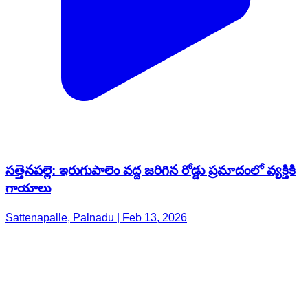
సత్తెనపల్లె: ఇరుగుపాలెం వద్ద జరిగిన రోడ్డు ప్రమాదంలో వ్యక్తికి
గాయాలు
Sattenapalle, Palnadu | Feb 13, 2026