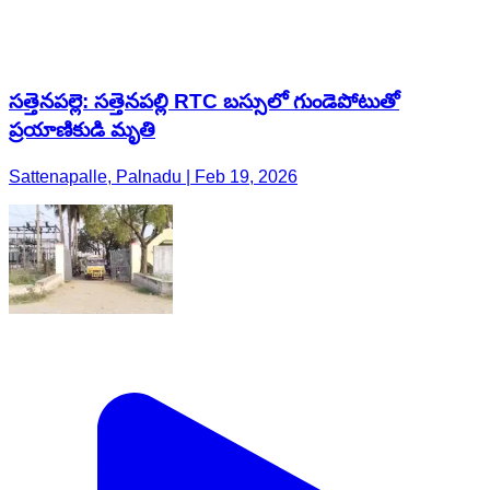
సత్తెనపల్లె: సత్తెనపల్లి RTC బస్సులో గుండెపోటుతో
ప్రయాణికుడి మృతి
Sattenapalle, Palnadu | Feb 19, 2026