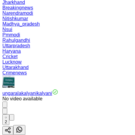
Jharkhand
Breakingnews
Narendramodi
Nitishkumar
Madhya_pradesh
Nsui
Pmmodi
Rahulgandhi
Uttarpradesh
Haryana
Cricket
Lucknow
Uttarakhand
Crimenews
ungaralakalyanikalyani
No video available
2