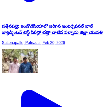
సత్తెనపల్లె: ఇండోనేషియాలో జరిగిన ఇంటర్నేషనల్ బాల్
బ్యాడ్మింటన్ టెస్ట్ సిరీస్లో చత్తా చాటిన పల్నాడు జిల్లా యువతి
Sattenapalle, Palnadu | Feb 20, 2026