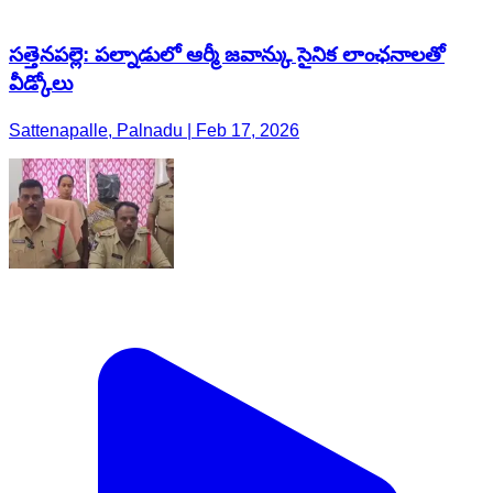
సత్తెనపల్లె: పల్నాడులో ఆర్మీ జవాన్కు సైనిక లాంఛనాలతో
వీడ్కోలు
Sattenapalle, Palnadu | Feb 17, 2026