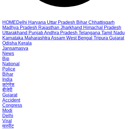
HOME
Delhi
Haryana
Uttar Pradesh
Bihar
Chhattisgarh
Madhya Pradesh
Rajasthan
Jharkhand
Himachal Pradesh
Uttarakhand
Punjab
Andhra Pradesh
Telangana
Tamil Nadu
Karnataka
Maharashtra
Assam
West Bengal
Tripura
Gujarat
Odisha
Kerala
Jansamasya
News
Bjp
National
Police
Bihar
India
कांग्रेस
बीजेपी
Gujarat
Accident
Congress
Modi
Delhi
Viral
मारपीट