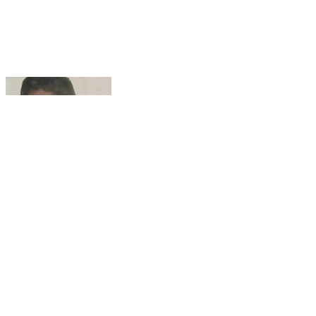
సత్తెనపల్లె: ముప్పాళ్లలో కుటుంబ సమస్యలతో వ్యక్తి