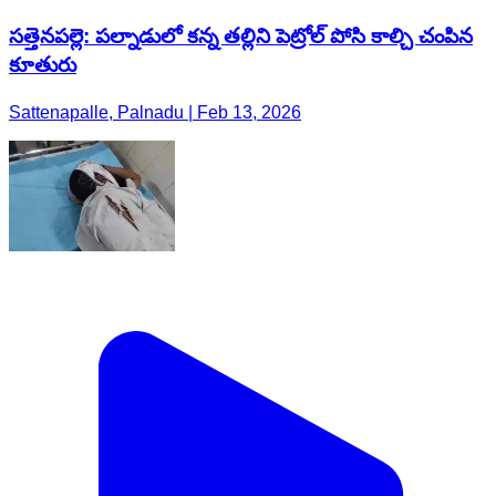
సత్తెనపల్లె: పల్నాడులో కన్న తల్లిని పెట్రోల్ పోసి కాల్చి చంపిన
కూతురు
Sattenapalle, Palnadu | Feb 13, 2026