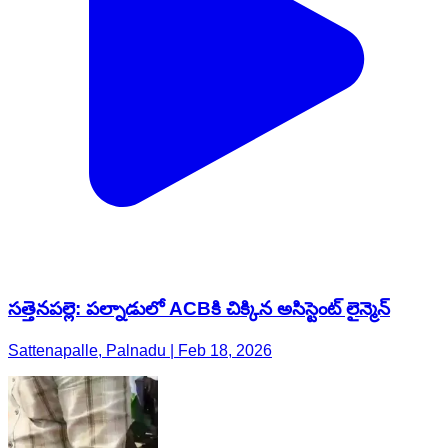
సత్తెనపల్లె: పల్నాడులో ACBకి చిక్కిన అసిస్టెంట్ లైన్మెన్
Sattenapalle, Palnadu | Feb 18, 2026