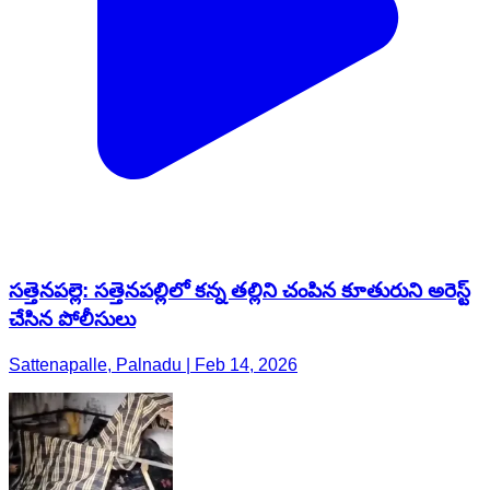
సత్తెనపల్లె: సత్తెనపల్లిలో కన్న తల్లిని చంపిన కూతురుని అరెస్ట్
చేసిన పోలీసులు
Sattenapalle, Palnadu | Feb 14, 2026