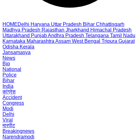
HOME
Delhi
Haryana
Uttar Pradesh
Bihar
Chhattisgarh
Madhya Pradesh
Rajasthan
Jharkhand
Himachal Pradesh
Uttarakhand
Punjab
Andhra Pradesh
Telangana
Tamil Nadu
Karnataka
Maharashtra
Assam
West Bengal
Tripura
Gujarat
Odisha
Kerala
Jansamasya
News
Bjp
National
Police
Bihar
India
कांग्रेस
Accident
Congress
Modi
Delhi
Viral
मारपीट
Breakingnews
Narendramodi