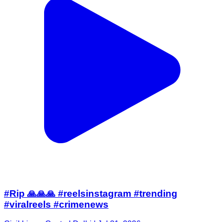
#Rip 🙏🙏🙏 #reelsinstagram #trending
#viralreels #crimenews