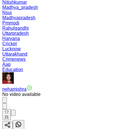
Nitishkumar
Madhya_pradesh
Nsui
Madhyapradesh
Pmmodi
Rahulgandhi
Uttarpradesh
Haryana
Cricket
Lucknow
Uttarakhand
Crimenews
Aap
Education
nehamishra
No video available
21