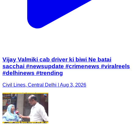
Vijay Valmiki cab driver ki biwi Ne batai
sacchai #newsupdate #crimenews #viralreels
#delhinews #trending
Civil Lines, Central Delhi | Aug 3, 2026