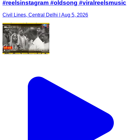
#reelsinstagram #oldsong #viralreelsmusic
Civil Lines, Central Delhi | Aug 5, 2026