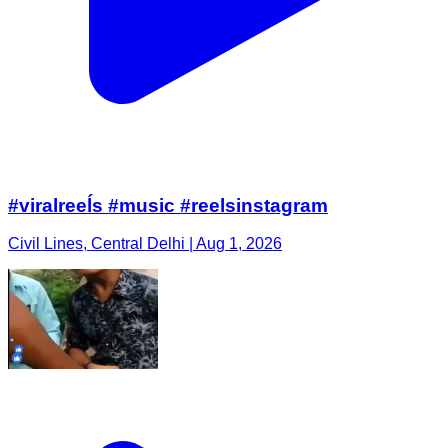
#viralreeĺs #music #reelsinstagram
Civil Lines, Central Delhi | Aug 1, 2026