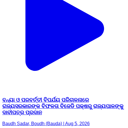
ବନ୍ୟା ଓ ପରବର୍ତ୍ତୀ ବିପର୍ଯୟ ପରିଚାଳନାରେ
ରାଜ୍ୟସରକାରଙ୍କ ବିଫଳତା ବିଜେଡି ପକ୍ଷରୁ ରାଜ୍ୟପାଳଙ୍କୁ
ଦାବୀପତ୍ର ପ୍ରଦାନ
Baudh Sadar, Boudh (Bauda) | Aug 5, 2026