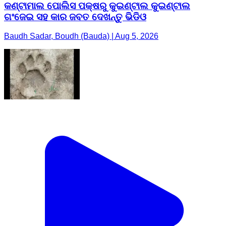
କଣ୍ଟାମାଲ ପୋଲିସ ପକ୍ଷରୁ କୁଇଣ୍ଟାଲ କୁଇଣ୍ଟାଲ
ଗଂଜେଇ ସହ କାର ଜବତ ଦେଖନ୍ତୁ ଭିଡିଓ
Baudh Sadar, Boudh (Bauda) | Aug 5, 2026