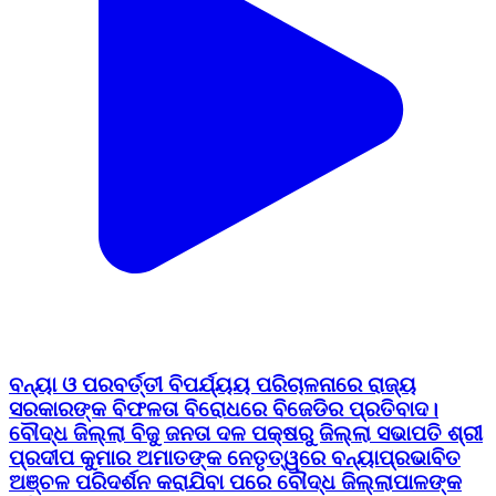
ବନ୍ୟା ଓ ପରବର୍ତ୍ତୀ ବିପର୍ଯ୍ୟୟ ପରିଚାଳନାରେ ରାଜ୍ୟ
ସରକାରଙ୍କ ବିଫଳତା ବିରୋଧରେ ବିଜେଡିର ପ୍ରତିବାଦ।
ବୌଦ୍ଧ ଜିଲ୍ଲା ବିଜୁ ଜନତା ଦଳ ପକ୍ଷରୁ ଜିଲ୍ଲା ସଭାପତି ଶ୍ରୀ
ପ୍ରଦୀପ କୁମାର ଅମାତଙ୍କ ନେତୃତ୍ୱରେ ବନ୍ୟାପ୍ରଭାବିତ
ଅଞ୍ଚଳ ପରିଦର୍ଶନ କରାଯିବା ପରେ ବୌଦ୍ଧ ଜିଲ୍ଲାପାଳଙ୍କ