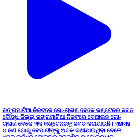
ରଙ୍ଗମାଟିଆ ନିକଟରେ ଗୋ-ଚାଲାଣ ବେଳେ କଣ୍ଟେନର ଜବତ
ବୌଦ୍ଧ ଜିଲ୍ଲା ରଙ୍ଗମାଟିଆ ନିକଟରେ ବେଆଇନ ଗୋ-
ଚାଲାଣ ବେଳେ ଏକ କଣ୍ଟେନରକୁ ଜବତ କରାଯାଇଛି। ଏହାସହ
୪ ଜଣ ଗୋରୁ ବେପାରୀଙ୍କୁ ଅଟକ ରଖାଯାଇଥିବା ବେଳେ