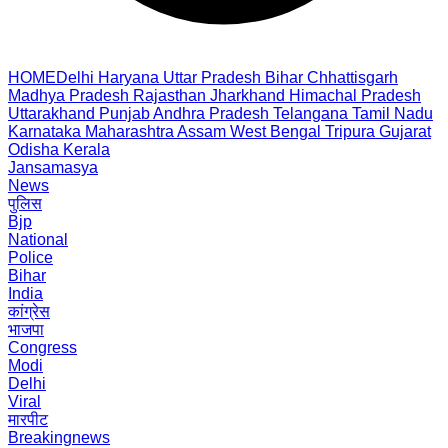
HOME
Delhi
Haryana
Uttar Pradesh
Bihar
Chhattisgarh
Madhya Pradesh
Rajasthan
Jharkhand
Himachal Pradesh
Uttarakhand
Punjab
Andhra Pradesh
Telangana
Tamil Nadu
Karnataka
Maharashtra
Assam
West Bengal
Tripura
Gujarat
Odisha
Kerala
Jansamasya
News
पुलिस
Bjp
National
Police
Bihar
India
कांग्रेस
भाजपा
Congress
Modi
Delhi
Viral
मारपीट
Breakingnews