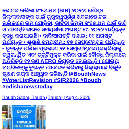
ଭୋଟର ତାଲିକା ସଂଶୋଧନ (SIR)-୨୦୨୬: ବୌଦ୍ଧ
ଜିଲ୍ଲାବାସୀଙ୍କ ପାଇଁ ଗୁରୁତ୍ୱପୂର୍ଣ୍ଣ ଖବର! ​ଭୋଟର
ତାଲିକାରେ ନାମ ଯୋଡ଼ିବା, କାଟିବା କିମ୍ବା ସଂଶୋଧନ ପାଇଁ ଦାବି
ଓ ଆପତ୍ତି ଦାଖଲ ସମୟସୀମା ଅଗଷ୍ଟ ୧୯, ୨୦୨୬ ପର୍ଯ୍ୟନ୍ତ
ବୃଦ୍ଧି କରାଯାଇଛି। ​ • ଦାବି/ଆପତ୍ତି ଦାଖଲ: ୧୯ ଅଗଷ୍ଟ
ପର୍ଯ୍ୟନ୍ତ • ଶୁଣାଣି ସମୟସୀମା: ୧୭ ସେପ୍ଟେମ୍ବର ପର୍ଯ୍ୟନ୍ତ
• ଚୂଡ଼ାନ୍ତ ତାଲିକା ପ୍ରକାଶ: ୨୧ ସେପ୍ଟେମ୍ବର ​ପ୍ରକ୍ରିୟାକୁ
ତ୍ୱରାନ୍ୱିତ ଏବଂ ତ୍ରୁଟିମୁକ୍ତ କରିବା ପାଇଁ ବୌଦ୍ଧ ଜିଲ୍ଲାରେ
ଅତିରିକ୍ତ ୧୨ ଜଣ AERO ନିଯୁକ୍ତ ହୋଇଛନ୍ତି। ଯୋଗ୍ୟ
ନାଗରିକଙ୍କୁ ତୁରନ୍ତ ଆବେଦନ କରିବାକୁ ଜିଲ୍ଲାପାଳ ବିଭୁତି
ଭୂଷଣ ନାୟକ ଆହ୍ୱାନ କରିଛନ୍ତି। ​#BoudhNews
#VoterListRevision #SIR2026 #Boudh
#odishanewstoday
Baudh Sadar, Boudh (Bauda) | Aug 4, 2026