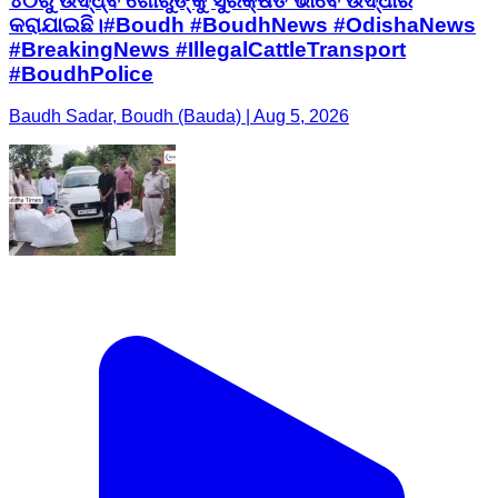
୪୦ରୁ ଉର୍ଦ୍ଧ୍ବ ଗୋରୁଙ୍କୁ ସୁରକ୍ଷିତ ଭାବେ ଉଦ୍ଧାର
କରାଯାଇଛି। ​#Boudh #BoudhNews #OdishaNews
#BreakingNews #IllegalCattleTransport
#BoudhPolice
Baudh Sadar, Boudh (Bauda) | Aug 5, 2026