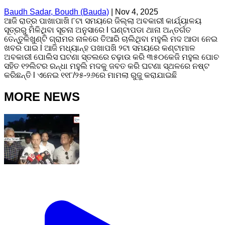
Baudh Sadar, Boudh (Bauda)
|
Nov 4, 2025
ଆଜି ରାତ୍ର ପାଖାପାଖି ୮ଟା ସମୟରେ ଜିଲ୍ଲା ଅବକାରୀ କାର୍ଯ୍ୟାଳୟ
ସୂତ୍ରରୁ ମିଳିଥିବା ସୂଚନା ଅନୁସାରେ l ଘଣ୍ଟାପଡା ଥାନା ଅନ୍ତର୍ଗତ
ତେନ୍ତୁଳିଖୁଣ୍ଟି ଗ୍ରାମର ନାଳରେ ତିଆରି ଚାଲିଥିବା ମହୁଲି ମଦ ଆଡା ନେଇ
ଖବର ପାଇ l ଆଜି ମଧ୍ୟାନ୍ହ ପଖାପଖି ୨ଟା ସମୟରେ କଣ୍ଟାମାଳ
ଅବକାରୀ ପୋଲିସ ଘଟଣା ସ୍ତଲରେ ଚଢ଼ାଉ କରି ୩୫୦କେଜି ମହୁଲ ପୋଚ
ସହିତ ୧୨ଲିଟର ରନ୍ଧା ମହୁଲି ମଦକୁ ଜବତ କରି ଘଟଣା ସ୍ଥଳରେ ନଷ୍ଟ
କରିଛନ୍ତି l ଏନେଇ ୧୧୮/୨୫-୨୬ରେ ମାମଲା ରୁଜୁ କରାଯାଇଛି
MORE NEWS