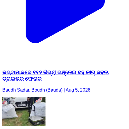
କଣ୍ଟାମାଳରେ ୧୨୬ କିଗ୍ରା ଗଞ୍ଜେଇ ସହ କାର୍ ଜବତ,
ଡ୍ରାଇଭର ଫେରାର
Baudh Sadar, Boudh (Bauda) | Aug 5, 2026