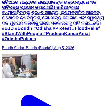
ଜରିଆରେ ମାନ୍ୟବର ରାଜ୍ୟପାଳଙ୍କ ଉଦ୍ଦେଶ୍ୟରେ ଏକ
ଦାବିପତ୍ର ପ୍ରଦାନ କରାଯାଇଛି। ଦାବିପତ୍ରରେ
ବନ୍ୟାପୀଡ଼ିତଙ୍କୁ ତୁରନ୍ତ ସହାୟତା, କ୍ଷୟକ୍ଷତିର ଆକଳନ,
ଯଥୋଚିତ କ୍ଷତିପୂରଣ, ଗୋ-ଖାଦ୍ୟ ଯୋଗାଣ ଏବଂ ସ୍ୱାସ୍ଥ୍ୟ
ଦଳ ମୁତୟନ କରିବାକୁ ରାଜ୍ୟ ସରକାରଙ୍କୁ ଦାବି କରାଯାଇଛି। ​
#BJD #Boudh #Odisha #Protest #FloodRelief
#StandWithPeople #PradeepKumarAmat
#OdishaPolitics
Baudh Sadar, Boudh (Bauda) | Aug 5, 2026