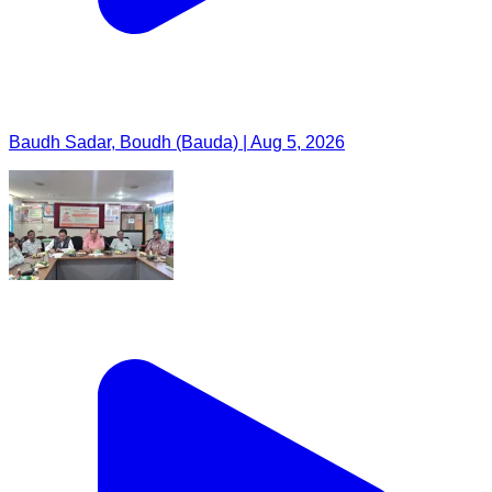
Baudh Sadar, Boudh (Bauda) | Aug 5, 2026