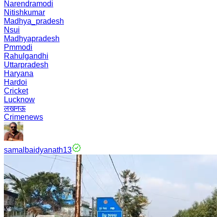
Narendramodi
Nitishkumar
Madhya_pradesh
Nsui
Madhyapradesh
Pmmodi
Rahulgandhi
Uttarpradesh
Haryana
Hardoi
Cricket
Lucknow
लखनऊ
Crimenews
samalbaidyanath13