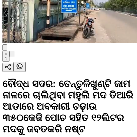
1
ବୌଦ୍ଧ ସଦର: ତେନ୍ତୁଳିଖୁଣ୍ଟି ଜାମ
ନାଳରେ ଚାଲିଥିବା ମହୁଲି ମଦ ତିଆରି
ଆଡାରେ ଅବକାରୀ ଚଢ଼ାଉ
୩୫୦କେଜି ପୋଚ ସହିତ ୧୨ଲିଟର
ମଦକୁ ଜବତକରି ନଷ୍ଟ