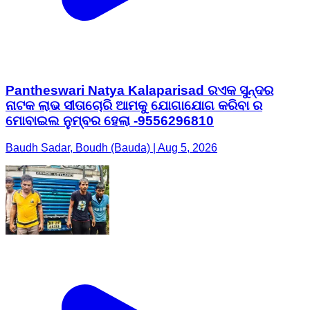
Pantheswari Natya Kalaparisad ରଏକ ସୁନ୍ଦର
ନାଟକ ଲାଭ ସୀତାଚୋରି ଆମକୁ ଯୋଗାଯୋଗ କରିବା ର
ମୋବାଇଲ ନୁମ୍ବର ହେଲା -9556296810
Baudh Sadar, Boudh (Bauda) | Aug 5, 2026