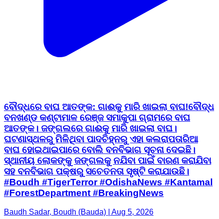
ବୌଦ୍ଧରେ ବାଘ ଆତଙ୍କ: ଗାଈକୁ ମାରି ଖାଇଲା ବାଘ! ​ବୌଦ୍ଧ
ବନଖଣ୍ଡ କଣ୍ଟାମାଳ ରେଞ୍ଜ ସମାକୁପା ଗ୍ରାମରେ ବାଘ
ଆତଙ୍କ। ଜଙ୍ଗଲରେ ଗାଈକୁ ମାରି ଖାଇଲା ବାଘ।
ଘଟଣାସ୍ଥଳରୁ ମିଳିଥିବା ପାଦଚିହ୍ନରୁ ଏହା କଲରାପତାରିଆ
ବାଘ ହୋଇଥାଇପାରେ ବୋଲି ବନବିଭାଗ ସୂଚନା ଦେଇଛି।
ସ୍ଥାନୀୟ ଲୋକଙ୍କୁ ଜଙ୍ଗଲକୁ ନଯିବା ପାଇଁ ବାରଣ କରାଯିବା
ସହ ବନବିଭାଗ ପକ୍ଷରୁ ସଚେତନତା ସୃଷ୍ଟି କରାଯାଉଛି। ​
#Boudh #TigerTerror #OdishaNews #Kantamal
#ForestDepartment #BreakingNews
Baudh Sadar, Boudh (Bauda) | Aug 5, 2026