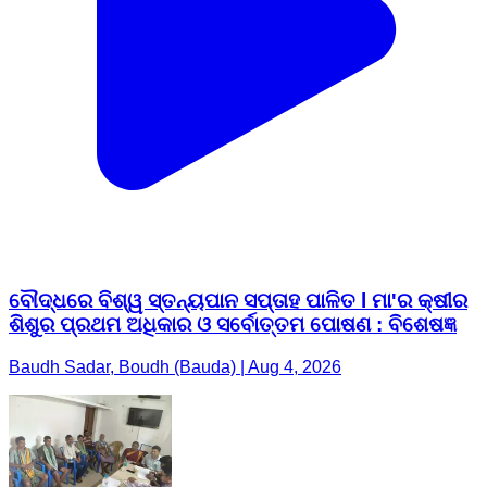
ବୌଦ୍ଧରେ ବିଶ୍ୱ ସ୍ତନ୍ୟପାନ ସପ୍ତାହ ପାଳିତ l ମା'ର କ୍ଷୀର
ଶିଶୁର ପ୍ରଥମ ଅଧିକାର ଓ ସର୍ବୋତ୍ତମ ପୋଷଣ : ବିଶେଷଜ୍ଞ
Baudh Sadar, Boudh (Bauda) | Aug 4, 2026