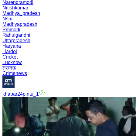
Narendramodi
Nitishkumar
Madhya_pradesh
Nsui
Madhyapradesh
Pmmodi
Rahulgandhi
Uttarpradesh
Haryana
Hardoi
Cricket
Lucknow
लखनऊ
Crimenews
khabar24pintu_1