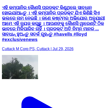
ଏହି କମ୍ପାନିର କୈାଣସି ପ୍ରଡକ୍ଟ କିଣୁଥିଲେ ସାବଧାନ
ହୋଇଯାଆନ୍ତୁ । ଏହି କମ୍ପାନିର ପ୍ରଡକ୍ଟ ଯିଏ କିଣିଛି ସିଏ
ଭଲରେ ନାମ ନେଇଛି । ଜଣେ କଷ୍ଟମର ଅଭିଯୋଗ ଅନୁଯାୟୀ
ଆମେ ଏହି ନ୍ୟୁଜ କରୁଛୁ । ଆପଣଙ୍କୁ କୈାଣସି ୱାରେଣ୍ଟି ଠିକ
ଭାବରେ ମିଳିପାରିବ ନାହିଁ । ପ୍ରଡକ୍ଟ ଅତି ନିମ୍ନ ମାନର ...
ସାବଧାନ୍ ହୁଅନ୍ତୁ ସତର୍କ ରୁହନ୍ତୁ #havells #lloyd
#exclusivenews
Cuttack M Corp PS, Cuttack | Jul 29, 2026