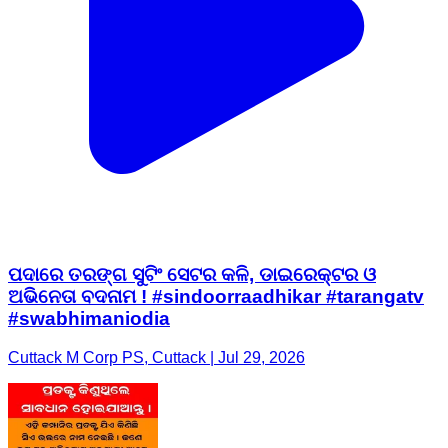
ପଦାରେ ତରଙ୍ଗ ସୁଟିଂ ସେଟର କଳି, ଡାଇରେକ୍ଟର ଓ
ଅଭିନେତା ବଦନାମ ! #sindoorraadhikar #tarangatv
#swabhimaniodia
Cuttack M Corp PS, Cuttack | Jul 29, 2026