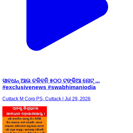
ସାବଧାନ୍ ଆଉ ଚଳିବନି ୫୦୦ ଟଙ୍କିଆ ନୋଟ୍‌ ...
#exclusivenews #swabhimaniodia
Cuttack M Corp PS, Cuttack | Jul 29, 2026