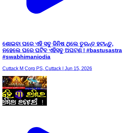
ଶୋଇବା ଘରେ ଏହି ସବୁ ଜିନିଷ ଥିଲେ ତୁରନ୍ତ ହଟାନ୍ତୁ,
ନହେଲେ ଘରେ ଘଟିବ ଏହିସବୁ ଅଘଟଣ ! #bastusastra
#swabhimaniodia
Cuttack M Corp PS, Cuttack | Jun 15, 2026