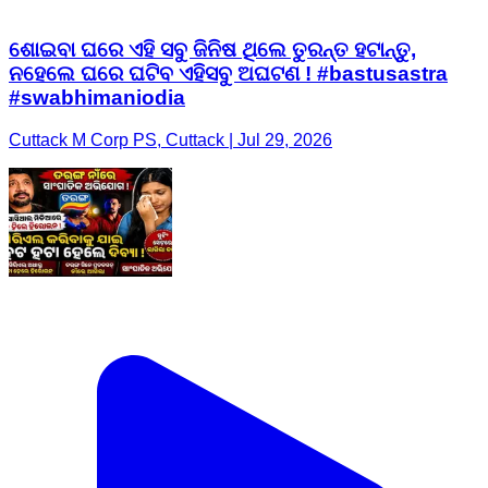
ଶୋଇବା ଘରେ ଏହି ସବୁ ଜିନିଷ ଥିଲେ ତୁରନ୍ତ ହଟାନ୍ତୁ,
ନହେଲେ ଘରେ ଘଟିବ ଏହିସବୁ ଅଘଟଣ ! #bastusastra
#swabhimaniodia
Cuttack M Corp PS, Cuttack | Jul 29, 2026