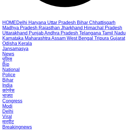
HOME
Delhi
Haryana
Uttar Pradesh
Bihar
Chhattisgarh
Madhya Pradesh
Rajasthan
Jharkhand
Himachal Pradesh
Uttarakhand
Punjab
Andhra Pradesh
Telangana
Tamil Nadu
Karnataka
Maharashtra
Assam
West Bengal
Tripura
Gujarat
Odisha
Kerala
Jansamasya
News
पुलिस
Bjp
National
Police
Bihar
India
कांग्रेस
भाजपा
Congress
Modi
Delhi
Viral
मारपीट
Breakingnews