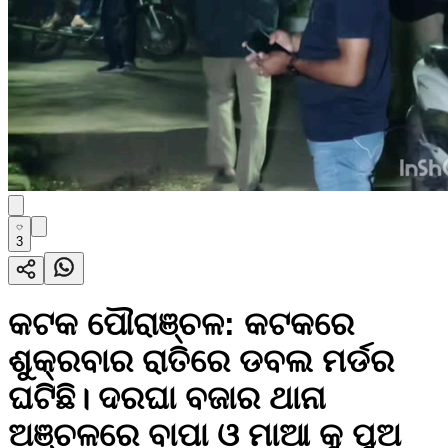
3
କଟକ ପୌରାଞ୍ଚଳ: କଟକରେ
ଶୁକ୍ରବାର ରାତିରେ ଡବଲ ମର୍ଡର
ଘଟିଛି। ଦରଘା ବଜାର ଥାନା
ଅଞ୍ଚଳରେ ବାପା ଓ ମାଆ କୁ ପୁଅ