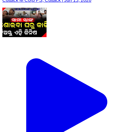
Cuttack M Corp PS, Cuttack | Jun 15, 2026