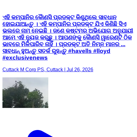
ଏହି କମ୍ପାନିର କୈାଣସି ପ୍ରଡକ୍ଟ କିଣୁଥିଲେ ସାବଧାନ
ହୋଇଯାଆନ୍ତୁ । ଏହି କମ୍ପାନିର ପ୍ରଡକ୍ଟ ଯିଏ କିଣିଛି ସିଏ
ଭଲରେ ନାମ ନେଇଛି । ଜଣେ କଷ୍ଟମର ଅଭିଯୋଗ ଅନୁଯାୟୀ
ଆମେ ଏହି ନ୍ୟୁଜ କରୁଛୁ । ଆପଣଙ୍କୁ କୈାଣସି ୱାରେଣ୍ଟି ଠିକ
ଭାବରେ ମିଳିପାରିବ ନାହିଁ । ପ୍ରଡକ୍ଟ ଅତି ନିମ୍ନ ମାନର ...
ସାବଧାନ୍ ହୁଅନ୍ତୁ ସତର୍କ ରୁହନ୍ତୁ #havells #lloyd
#exclusivenews
Cuttack M Corp PS, Cuttack | Jul 26, 2026