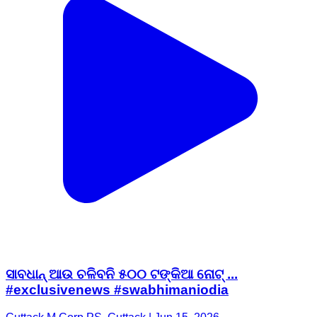
ସାବଧାନ୍ ଆଉ ଚଳିବନି ୫୦୦ ଟଙ୍କିଆ ନୋଟ୍‌ ...
#exclusivenews #swabhimaniodia