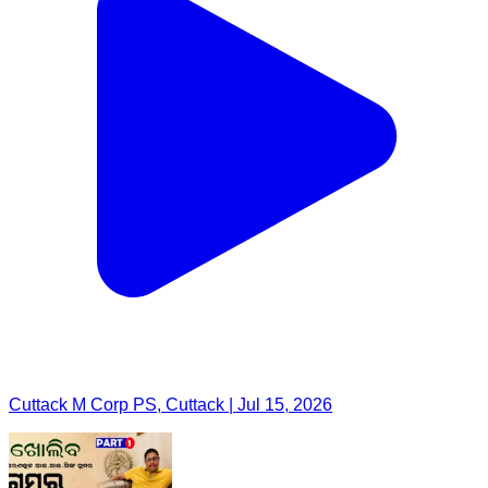
Cuttack M Corp PS, Cuttack | Jul 15, 2026