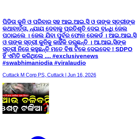
ପିଡିତା କୁନି ଓ ପରିବାର ସହ ଆଇ.ଆଇ.ସି ଓ ତାଙ୍କ ସ୍ତ୍ରୀଙ୍କ
କଥାବାର୍ତ୍ତା, ନ୍ୟାୟ ଦେବାକୁ ପ୍ରତିଶୃତି ଦେଇ ବାନ୍ଧି ଜେଲ
ପଠାଇଲେ । ଜେଲ ଯିବା ପୁର୍ବର ଫୋନ ରେକର୍ଡ । ଆଇ.ଆଇ.ସି
ଓ ତାଙ୍କ ସ୍ତ୍ରୀ କୁନିକୁ କାହିଁକି ଡରୁଛନ୍ତି । ଆ.ଆଇ.ସିଙ୍କ
ସ୍ତ୍ରୀ ନିଜେ କହୁଛନ୍ତି ମତେ ବିଷ ଟିକେ ଦେଇଦେବ ! SDPO
ହିଁ ଏମିତି କରିଥିଲେ .... #exclusivenews
#swabhimaniodia #viralaudio
Cuttack M Corp PS, Cuttack | Jun 16, 2026