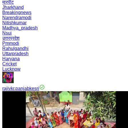
मारपीट
Jharkhand
Breakingnews
Narendramodi
Nitishkumar
Madhya_pradesh
Nsui
उत्तरप्रदेश
Pmmodi
Rahulgandhi
Uttarpradesh
Haryana
Cricket
Lucknow
rajivkr.panjabkesri