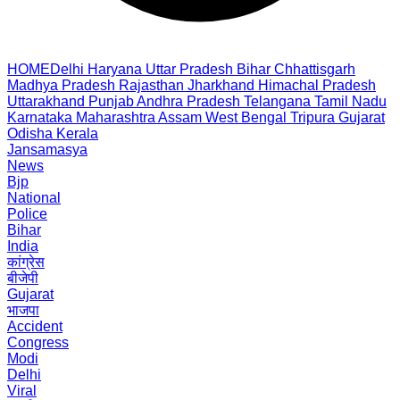
HOME
Delhi
Haryana
Uttar Pradesh
Bihar
Chhattisgarh
Madhya Pradesh
Rajasthan
Jharkhand
Himachal Pradesh
Uttarakhand
Punjab
Andhra Pradesh
Telangana
Tamil Nadu
Karnataka
Maharashtra
Assam
West Bengal
Tripura
Gujarat
Odisha
Kerala
Jansamasya
News
Bjp
National
Police
Bihar
India
कांग्रेस
बीजेपी
Gujarat
भाजपा
Accident
Congress
Modi
Delhi
Viral