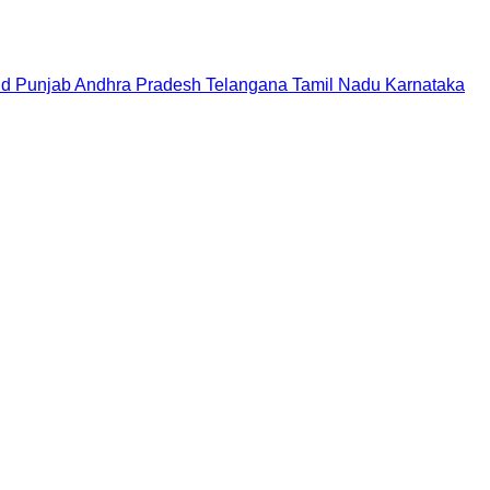
nd
Punjab
Andhra Pradesh
Telangana
Tamil Nadu
Karnataka