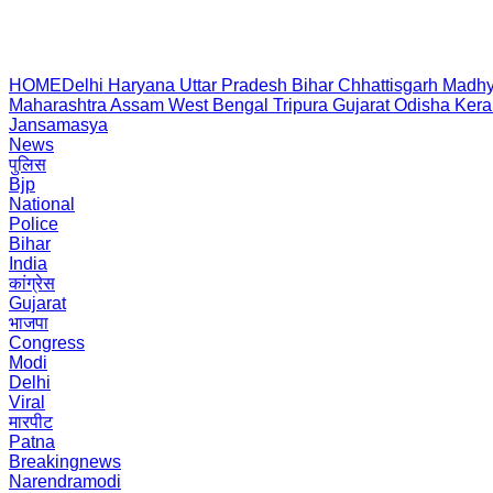
HOME
Delhi
Haryana
Uttar Pradesh
Bihar
Chhattisgarh
Madhy
Maharashtra
Assam
West Bengal
Tripura
Gujarat
Odisha
Kera
Jansamasya
News
पुलिस
Bjp
National
Police
Bihar
India
कांग्रेस
Gujarat
भाजपा
Congress
Modi
Delhi
Viral
मारपीट
Patna
Breakingnews
Narendramodi