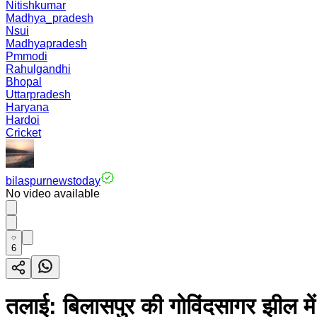
Nitishkumar
Madhya_pradesh
Nsui
Madhyapradesh
Pmmodi
Rahulgandhi
Bhopal
Uttarpradesh
Haryana
Hardoi
Cricket
bilaspurnewstoday
No video available
6
तलाई: बिलासपुर की गोविंदसागर झील मे