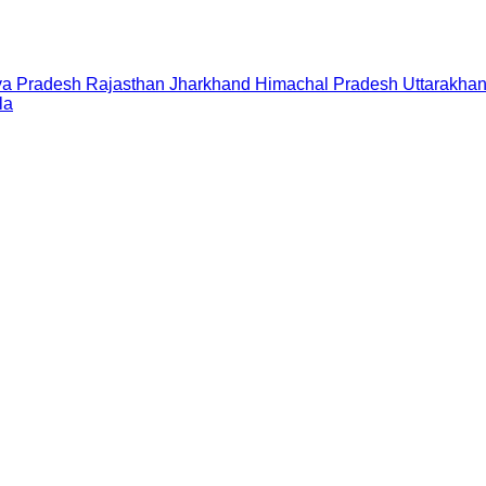
a Pradesh
Rajasthan
Jharkhand
Himachal Pradesh
Uttarakha
la