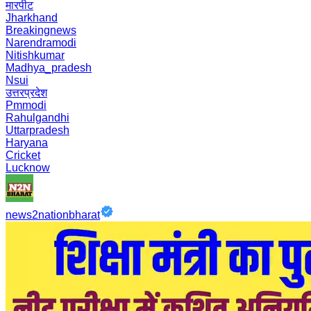
मारपीट
Jharkhand
Breakingnews
Narendramodi
Nitishkumar
Madhya_pradesh
Nsui
उत्तरप्रदेश
Pmmodi
Rahulgandhi
Uttarpradesh
Haryana
Cricket
Lucknow
news2nationbharat