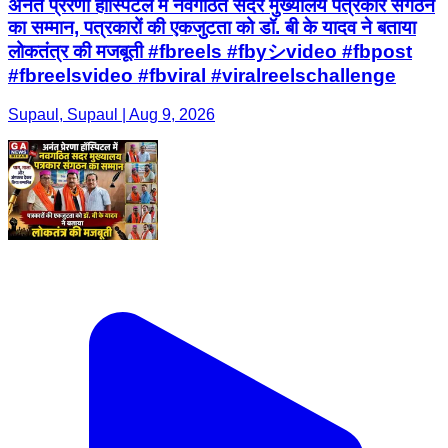
अनंत प्रेरणा हॉस्पिटल में नवगठित सदर मुख्यालय पत्रकार संगठन
का सम्मान, पत्रकारों की एकजुटता को डॉ. बी के यादव ने बताया
लोकतंत्र की मजबूती #fbreels #fbyシvideo #fbpost
#fbreelsvideo #fbviral #viralreelschallenge
Supaul, Supaul | Aug 9, 2026