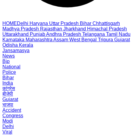
HOME
Delhi
Haryana
Uttar Pradesh
Bihar
Chhattisgarh
Madhya Pradesh
Rajasthan
Jharkhand
Himachal Pradesh
Uttarakhand
Punjab
Andhra Pradesh
Telangana
Tamil Nadu
Karnataka
Maharashtra
Assam
West Bengal
Tripura
Gujarat
Odisha
Kerala
Jansamasya
News
Bjp
National
Police
Bihar
India
कांग्रेस
बीजेपी
Gujarat
भाजपा
Accident
Congress
Modi
Delhi
Viral