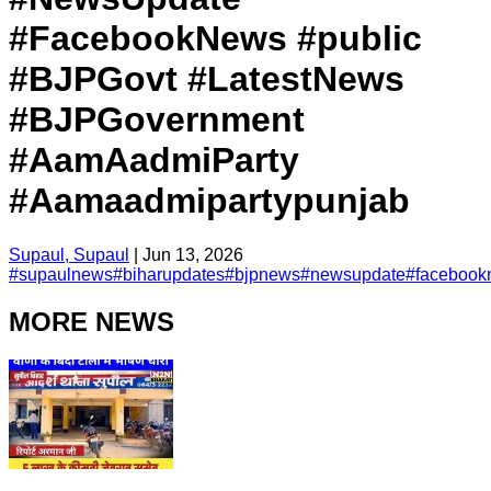
#FacebookNews #public
#BJPGovt #LatestNews
#BJPGovernment
#AamAadmiParty
#Aamaadmipartypunjab
Supaul, Supaul
|
Jun 13, 2026
#
supaulnews
#
biharupdates
#
bjpnews
#
newsupdate
#
facebook
MORE NEWS