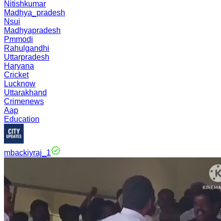
Nitishkumar
Madhya_pradesh
Nsui
Madhyapradesh
Pmmodi
Rahulgandhi
Uttarpradesh
Haryana
Cricket
Lucknow
Uttarakhand
Crimenews
Aap
Education
mbackiyraj_1