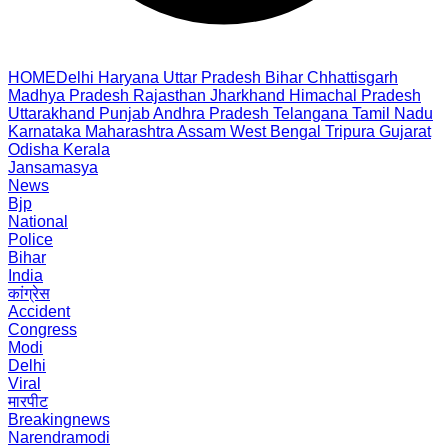
HOME
Delhi
Haryana
Uttar Pradesh
Bihar
Chhattisgarh
Madhya Pradesh
Rajasthan
Jharkhand
Himachal Pradesh
Uttarakhand
Punjab
Andhra Pradesh
Telangana
Tamil Nadu
Karnataka
Maharashtra
Assam
West Bengal
Tripura
Gujarat
Odisha
Kerala
Jansamasya
News
Bjp
National
Police
Bihar
India
कांग्रेस
Accident
Congress
Modi
Delhi
Viral
मारपीट
Breakingnews
Narendramodi