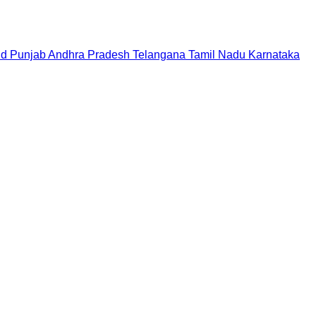
nd
Punjab
Andhra Pradesh
Telangana
Tamil Nadu
Karnataka