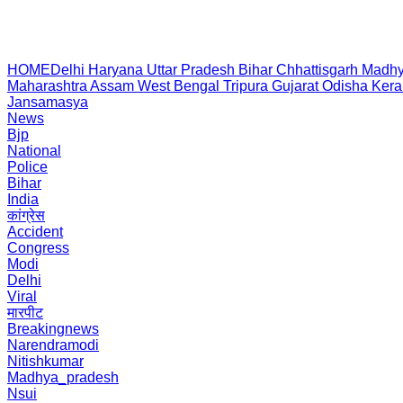
HOME
Delhi
Haryana
Uttar Pradesh
Bihar
Chhattisgarh
Madhy
Maharashtra
Assam
West Bengal
Tripura
Gujarat
Odisha
Kera
Jansamasya
News
Bjp
National
Police
Bihar
India
कांग्रेस
Accident
Congress
Modi
Delhi
Viral
मारपीट
Breakingnews
Narendramodi
Nitishkumar
Madhya_pradesh
Nsui