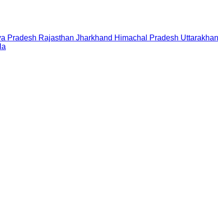
a Pradesh
Rajasthan
Jharkhand
Himachal Pradesh
Uttarakha
la