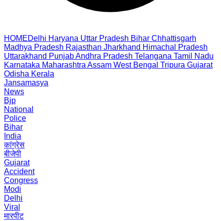
HOME
Delhi
Haryana
Uttar Pradesh
Bihar
Chhattisgarh
Madhya Pradesh
Rajasthan
Jharkhand
Himachal Pradesh
Uttarakhand
Punjab
Andhra Pradesh
Telangana
Tamil Nadu
Karnataka
Maharashtra
Assam
West Bengal
Tripura
Gujarat
Odisha
Kerala
Jansamasya
News
Bjp
National
Police
Bihar
India
कांग्रेस
बीजेपी
Gujarat
Accident
Congress
Modi
Delhi
Viral
मारपीट