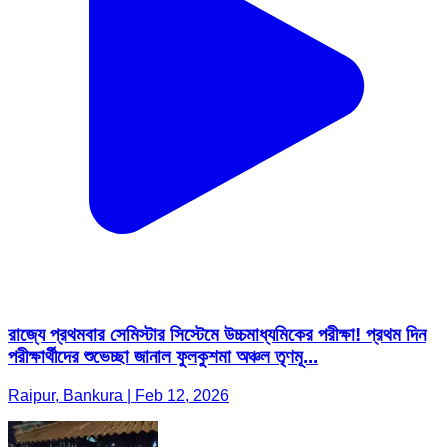
রাজ্যে প্রথমবার সেমিস্টার সিস্টেমে উচ্চমাধ্যমিকের পরীক্ষা! প্রথম দিন
পরীক্ষার্থীদের শুভেচ্ছা জানাল ফুলকুশমা অঞ্চল তৃণমূ...
Raipur, Bankura | Feb 12, 2026