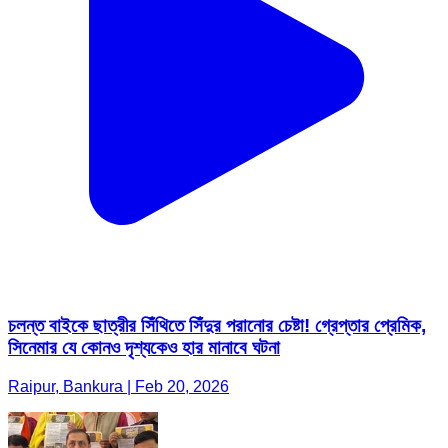
চলন্ত বাইকে ছাত্রীর সিঁথিতে সিঁদুর পরানোর চেষ্টা! গ্রেপ্তার প্রেমিক,
সিনেমার যে কোনও দৃশ্যকেও হার মানাবে ঘটনা
Raipur, Bankura | Feb 20, 2026