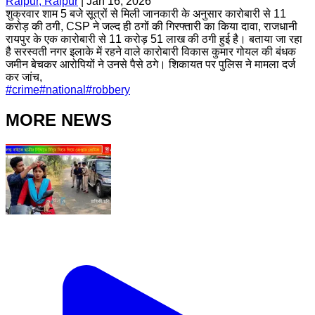
Raipur, Raipur
|
Jan 16, 2026
शुक्रवार शाम 5 बजे सूत्रों से मिली जानकारी के अनुसार कारोबारी से 11
करोड़ की ठगी, CSP ने जल्द ही ठगों की गिरफ्तारी का किया दावा, राजधानी
रायपुर के एक कारोबारी से 11 करोड़ 51 लाख की ठगी हुई है। बताया जा रहा
है सरस्वती नगर इलाके में रहने वाले कारोबारी विकास कुमार गोयल की बंधक
जमीन बेचकर आरोपियों ने उनसे पैसे ठगे। शिकायत पर पुलिस ने मामला दर्ज
कर जांच,
#
crime
#
national
#
robbery
MORE NEWS