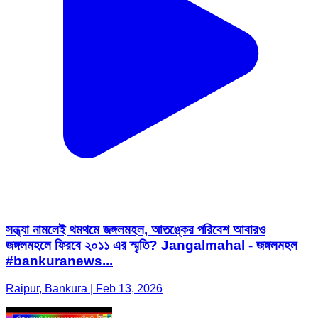
সন্ধ্যা নামলেই থমথমে জঙ্গলমহল, আতঙ্কের পরিবেশ আবারও
জঙ্গলমহলে ফিরবে ২০১১ এর স্মৃতি? Jangalmahal - জঙ্গলমহল
#bankuranews...
Raipur, Bankura | Feb 13, 2026