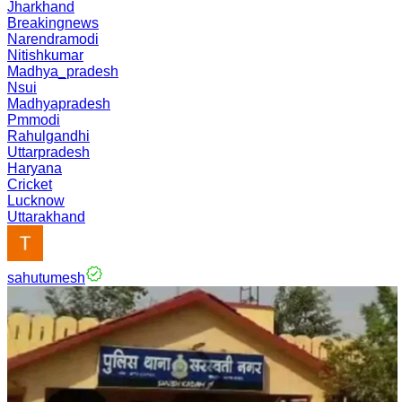
Jharkhand
Breakingnews
Narendramodi
Nitishkumar
Madhya_pradesh
Nsui
Madhyapradesh
Pmmodi
Rahulgandhi
Uttarpradesh
Haryana
Cricket
Lucknow
Uttarakhand
sahutumesh