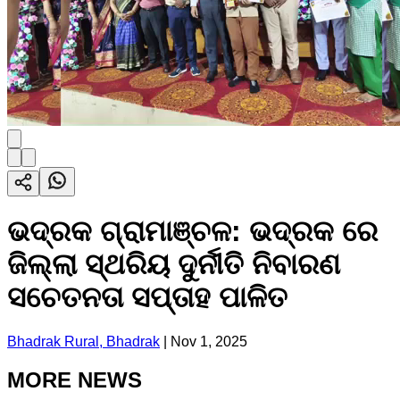
ଭଦ୍ରକ ଗ୍ରାମାଞ୍ଚଳ: ଭଦ୍ରକ ରେ
ଜିଲ୍ଲା ସ୍ଥରିୟ ଦୁର୍ନୀତି ନିବାରଣ
ସଚେତନତା ସପ୍ତାହ ପାଳିତ
Bhadrak Rural, Bhadrak
|
Nov 1, 2025
MORE NEWS