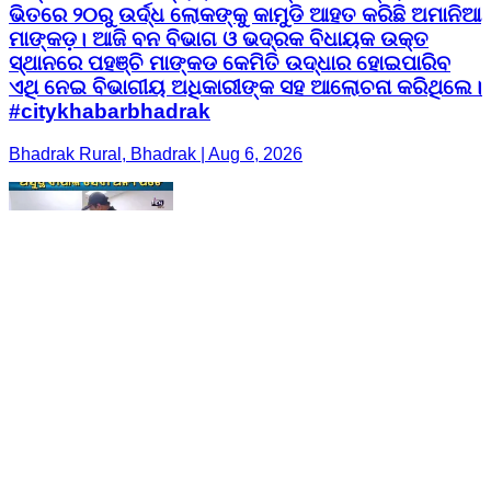
ଭିତରେ ୨୦ରୁ ଉର୍ଦ୍ଧ ଲୋକଙ୍କୁ କାମୁଡି ଆହତ କରିଛି ଅମାନିଆ
ମାଙ୍କଡ଼। ଆଜି ବନ ବିଭାଗ ଓ ଭଦ୍ରକ ବିଧାୟକ ଉକ୍ତ
ସ୍ଥାନରେ ପହଞ୍ଚି ମାଙ୍କଡ କେମିତି ଉଦ୍ଧାର ହୋଇପାରିବ
ଏଥି ନେଇ ବିଭାଗୀୟ ଅଧିକାରୀଙ୍କ ସହ ଆଲୋଚନା କରିଥିଲେ।
#citykhabarbhadrak
Bhadrak Rural, Bhadrak | Aug 6, 2026