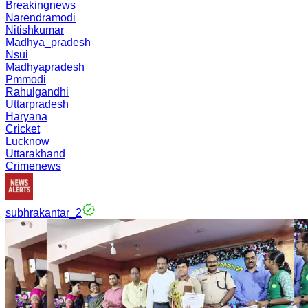
Breakingnews
Narendramodi
Nitishkumar
Madhya_pradesh
Nsui
Madhyapradesh
Pmmodi
Rahulgandhi
Uttarpradesh
Haryana
Cricket
Lucknow
Uttarakhand
Crimenews
subhrakantar_2