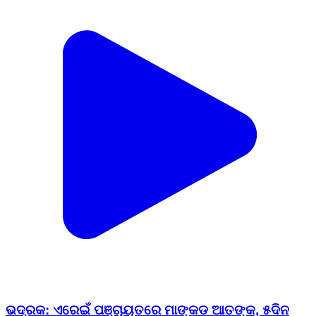
ଭଦ୍ରକ: ଏରେଇଁ ପଞ୍ଚାୟତରେ ମାଙ୍କଡ ଆତଙ୍କ, ୫ଦିନ