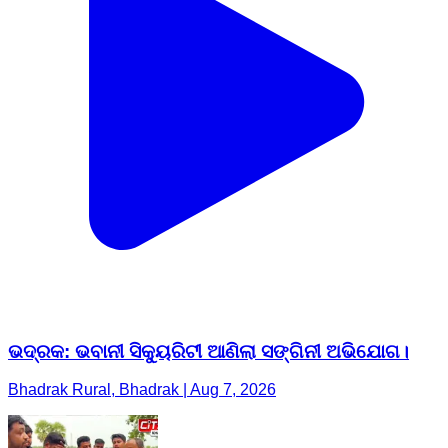
ଭଦ୍ରକ: ଭବାନୀ ସିକ୍ୟୁରିଟୀ ଆଣିଲା ସଙ୍ଗିନୀ ଅଭିଯୋଗ।
Bhadrak Rural, Bhadrak | Aug 7, 2026