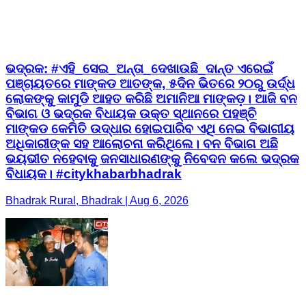
ଭଦ୍ରକ: #ଏହି_ସେଇ_ଅନ୍ତା_ଦେଖାଉଛି_ଦାନ୍ତ ଏରେଇଁ
ପଞ୍ଚାୟତରେ ମାଙ୍କଡ ଆତଙ୍କ, ୫ଦିନ ଭିତରେ ୨୦ରୁ ଉର୍ଦ୍ଧ
ଲୋକଙ୍କୁ କାମୁଡି ଆହତ କରିଛି ଅମାନିଆ ମାଙ୍କଡ଼। ଆଜି ବନ
ବିଭାଗ ଓ ଭଦ୍ରକ ବିଧାୟକ ଉକ୍ତ ସ୍ଥାନରେ ପହଞ୍ଚି
ମାଙ୍କଡ କେମିତି ଉଦ୍ଧାର ହୋଇପାରିବ ଏଥି ନେଇ ବିଭାଗୀୟ
ଅଧିକାରୀଙ୍କ ସହ ଆଲୋଚନା କରିଥିଲେ। ବନ ବିଭାଗ ଅଛି
ଭୟଭୀତ ନହେବାକୁ ଜନସାଧାରଣଙ୍କୁ ନିବେଦନ କଲେ ଭଦ୍ରକ
ବିଧାୟକ। #citykhabarbhadrak
Bhadrak Rural, Bhadrak | Aug 6, 2026