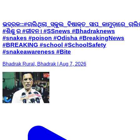
ଭଦ୍ରକ::#ଚାଲିଥିଲା_ସ୍କୁଲ_ବିଷାକ୍ତ_ସାପ_କାମୁଡ଼ାରେ_ଚାଲି
#ଶିଶୁ ର #ଜୀବନ। #SSnews #Bhadraknews
#snakes #poison #Odisha #BreakingNews
#BREAKING #school #SchoolSafety
#snakeawareness #Bite
Bhadrak Rural, Bhadrak | Aug 7, 2026