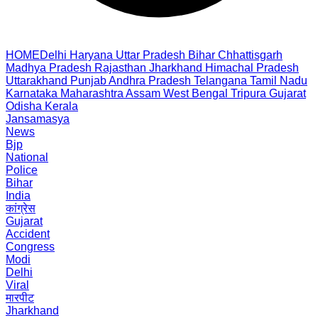
HOME
Delhi
Haryana
Uttar Pradesh
Bihar
Chhattisgarh
Madhya Pradesh
Rajasthan
Jharkhand
Himachal Pradesh
Uttarakhand
Punjab
Andhra Pradesh
Telangana
Tamil Nadu
Karnataka
Maharashtra
Assam
West Bengal
Tripura
Gujarat
Odisha
Kerala
Jansamasya
News
Bjp
National
Police
Bihar
India
कांग्रेस
Gujarat
Accident
Congress
Modi
Delhi
Viral
मारपीट
Jharkhand