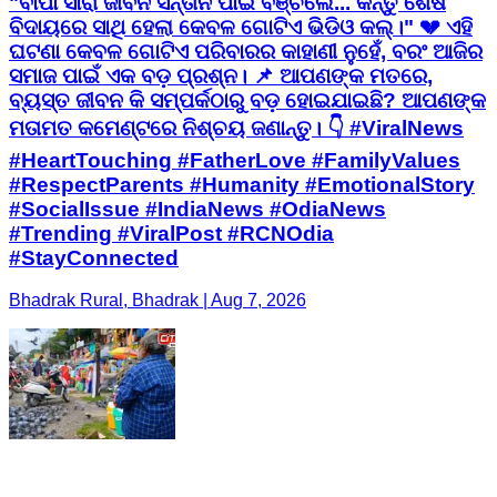
"ବାପା ସାରା ଜୀବନ ସନ୍ତାନ ପାଇଁ ବଞ୍ଚିଲେ... କିନ୍ତୁ ଶେଷ
ବିଦାୟରେ ସାଥି ହେଲା କେବଳ ଗୋଟିଏ ଭିଡିଓ କଲ୍।" 💔 ଏହି
ଘଟଣା କେବଳ ଗୋଟିଏ ପରିବାରର କାହାଣୀ ନୁହେଁ, ବରଂ ଆଜିର
ସମାଜ ପାଇଁ ଏକ ବଡ଼ ପ୍ରଶ୍ନ। 📌 ଆପଣଙ୍କ ମତରେ,
ବ୍ୟସ୍ତ ଜୀବନ କି ସମ୍ପର୍କଠାରୁ ବଡ଼ ହୋଇଯାଇଛି? ଆପଣଙ୍କ
ମତାମତ କମେଣ୍ଟରେ ନିଶ୍ଚୟ ଜଣାନ୍ତୁ। 👇 #ViralNews
#HeartTouching #FatherLove #FamilyValues
#RespectParents #Humanity #EmotionalStory
#SocialIssue #IndiaNews #OdiaNews
#Trending #ViralPost #RCNOdia
#StayConnected
Bhadrak Rural, Bhadrak | Aug 7, 2026