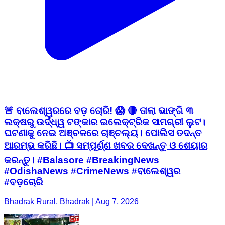
🚨 ବାଲେଶ୍ୱରରେ ବଡ଼ ଚୋରି! 😱 🔴 ତାଲା ଭାଙ୍ଗି ୩
ଲକ୍ଷରୁ ଉର୍ଦ୍ଧ୍ୱ ଟଙ୍କାର ଇଲେକ୍ଟ୍ରିକ ସାମଗ୍ରୀ ଲୁଟ।
ଘଟଣାକୁ ନେଇ ଅଞ୍ଚଳରେ ଚାଞ୍ଚଲ୍ୟ। ପୋଲିସ ତଦନ୍ତ
ଆରମ୍ଭ କରିଛି। 📺 ସମ୍ପୂର୍ଣ୍ଣ ଖବର ଦେଖନ୍ତୁ ଓ ଶେୟାର
କରନ୍ତୁ। #Balasore #BreakingNews
#OdishaNews #CrimeNews #ବାଲେଶ୍ୱର
#ବଡ଼ଚୋରି
Bhadrak Rural, Bhadrak | Aug 7, 2026