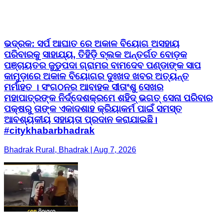
ଭଦ୍ରକ: ସର୍ପ ଆଘାତ ରେ ଅକାଳ ବିୟୋଗ ଅସହାୟ
ପରିବାରକୁ ସାହାଯ୍ୟ, ତିହିଡ଼ି ବ୍ଲକ ଅନ୍ତର୍ଗତ ବୋଡ଼କ
ପଞ୍ଚାୟତର ଜୁଡୁପଦା ଗ୍ରାମର ବାମଦେବ ପଣ୍ଡାଙ୍କ ସାପ
କାମୁଡ଼ାରେ ଅକାଳ ବିୟୋଗର ଦୁଃଖଦ ଖବର ଅତ୍ୟନ୍ତ
ମର୍ମାହତ । ସଂଗଠନର ଆବାହକ ସୀତାଂଶୁ ସେଖର
ମହାପାତ୍ରଙ୍କ ନିର୍ଦ୍ଦେଶକ୍ରମେ ଶହିଦ୍ ଭଗତ୍ ସେନା ପରିବାର
ପକ୍ଷରୁ ତାଙ୍କ ଏକାଦଶାହ କ୍ରିୟାକର୍ମ ପାଇଁ ସମସ୍ତ
ଆବଶ୍ୟକୀୟ ସହାୟତା ପ୍ରଦାନ କରାଯାଇଛି।
#citykhabarbhadrak
Bhadrak Rural, Bhadrak | Aug 7, 2026