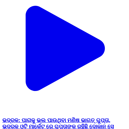
ଭଦ୍ରକ: ପାରାକୁ ଭଲ ପାଉଥିବା ମଣିଷ ଭାଗତ୍ ଗୁପ୍ତା,
ଭଦ୍ରକ ଓଟି ମାର୍କେଟ ରେ ଗୁପ୍ତାଙ୍କ ରହିଛି ଦୋକାନ ସେ