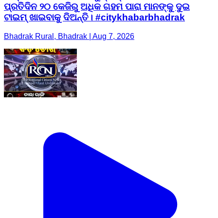
ପ୍ରତିଦିନ ୨୦ କେଜିରୁ ଅଧିକ ଗହମ ପାରା ମାନଙ୍କୁ ଦୁଇ
ଟାଇମ୍ ଖାଇବାକୁ ଦିଅନ୍ତି। #citykhabarbhadrak
Bhadrak Rural, Bhadrak | Aug 7, 2026