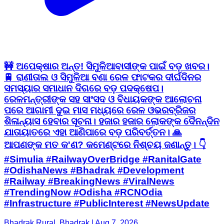
🚧 ଅପେକ୍ଷାର ଅନ୍ତ! ସିମୁଳିଆବାସୀଙ୍କ ପାଇଁ ବଡ଼ ଖବର।
🚆 ରାଣୀତାଲ ଓ ସିମୁଳିଆ ବଣା ରେଳ ଫାଟକର ଦୀର୍ଘଦିନର
ସମସ୍ୟାର ସମାଧାନ ଦିଗରେ ବଡ଼ ପଦକ୍ଷେପ।
ରେଳମନ୍ତ୍ରୀଙ୍କ ସହ ସାଂସଦ ଓ ବିଧାୟକଙ୍କ ଆଲୋଚନା
ପରେ ଆଗାମୀ ଦୁଇ ମାସ ମଧ୍ୟରେ ରେଳ ଓଭରବ୍ରିଜର
ଶିଳାନ୍ୟାସ ହେବାର ସୂଚନା। ହଜାର ହଜାର ଲୋକଙ୍କ ଦୈନନ୍ଦିନ
ଯାତାୟାତରେ ଏହା ଆଣିପାରେ ବଡ଼ ପରିବର୍ତ୍ତନ। 🙏
ଆପଣଙ୍କ ମତ କ'ଣ? କମେଣ୍ଟରେ ନିଶ୍ଚୟ ଜଣାନ୍ତୁ। 👇
#Simulia #RailwayOverBridge #RanitalGate
#OdishaNews #Bhadrak #Development
#Railway #BreakingNews #ViralNews
#TrendingNow #Odisha #RCNOdia
#Infrastructure #PublicInterest #NewsUpdate
Bhadrak Rural, Bhadrak | Aug 7, 2026