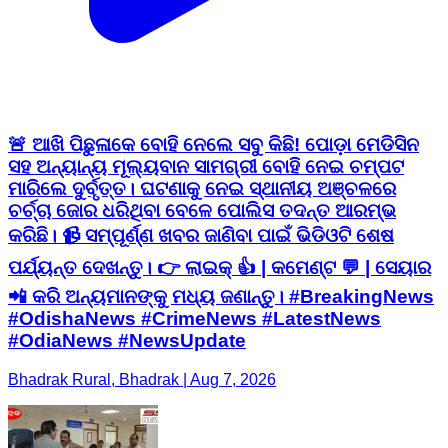
🚨 ଆଖି ପିଛୁଳାକେ ବୋହି ନେଲେ ସବୁ କିଛି! ପୋଡ଼ା ମେଡିସିନ
ସହ ଅନ୍ୟାନ୍ୟ ମୂଲ୍ୟବାନ ସାମଗ୍ରୀ ବୋହି ନେଇ ଚମ୍ପଟ
ମାରିଲେ ଦୁର୍ବୃତ୍ତ। ଘଟଣାକୁ ନେଇ ସ୍ଥାନୀୟ ଅଞ୍ଚଳରେ
ଚର୍ଚ୍ଚା ଜୋର ଧରିଥିବା ବେଳେ ପୋଲିସ ତଦନ୍ତ ଆରମ୍ଭ
କରିଛି। 📹 ସମ୍ପୂର୍ଣ୍ଣ ଖବର ଜାଣିବା ପାଇଁ ଭିଡିଓଟି ଶେଷ
ପର୍ଯ୍ୟନ୍ତ ଦେଖନ୍ତୁ। 👉 ଲାଇକ୍ 👍 | କମେଣ୍ଟ 💬 | ସେୟାର
📲 କରି ଅନ୍ୟମାନଙ୍କୁ ମଧ୍ୟ ଜଣାନ୍ତୁ। #BreakingNews
#OdishaNews #CrimeNews #LatestNews
#OdiaNews #NewsUpdate
Bhadrak Rural, Bhadrak | Aug 7, 2026