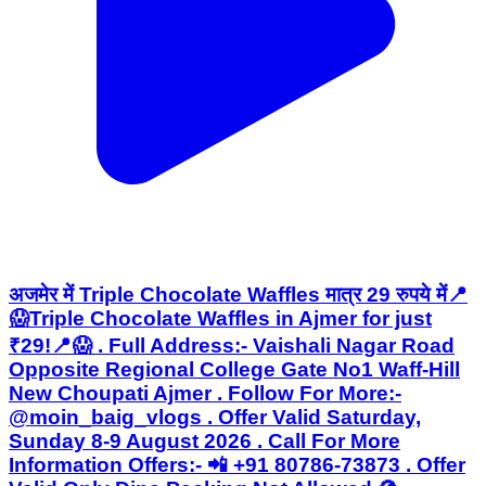
अजमेर में Triple Chocolate Waffles मात्र 29 रुपये में📍
😱Triple Chocolate Waffles in Ajmer for just
₹29!📍😱 . Full Address:- Vaishali Nagar Road
Opposite Regional College Gate No1 Waff-Hill
New Choupati Ajmer . Follow For More:-
@moin_baig_vlogs . Offer Valid Saturday,
Sunday 8-9 August 2026 . Call For More
Information Offers:- 📲 +91 80786-73873 . Offer