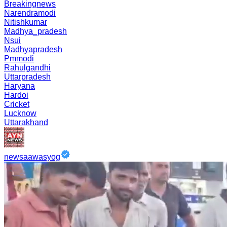
Breakingnews
Narendramodi
Nitishkumar
Madhya_pradesh
Nsui
Madhyapradesh
Pmmodi
Rahulgandhi
Uttarpradesh
Haryana
Hardoi
Cricket
Lucknow
Uttarakhand
newsaawasyog