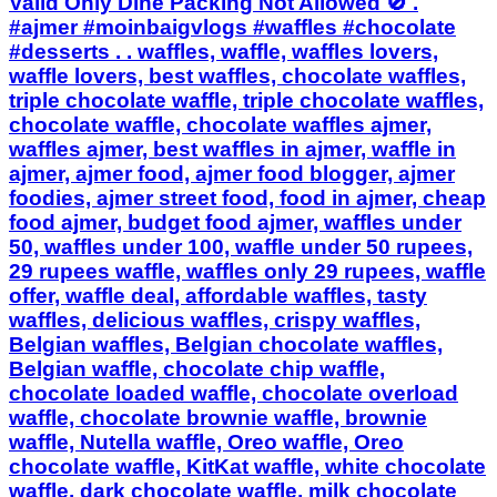
Valid Only Dine Packing Not Allowed 🚫 .
#ajmer #moinbaigvlogs #waffles #chocolate
#desserts . . waffles, waffle, waffles lovers,
waffle lovers, best waffles, chocolate waffles,
triple chocolate waffle, triple chocolate waffles,
chocolate waffle, chocolate waffles ajmer,
waffles ajmer, best waffles in ajmer, waffle in
ajmer, ajmer food, ajmer food blogger, ajmer
foodies, ajmer street food, food in ajmer, cheap
food ajmer, budget food ajmer, waffles under
50, waffles under 100, waffle under 50 rupees,
29 rupees waffle, waffles only 29 rupees, waffle
offer, waffle deal, affordable waffles, tasty
waffles, delicious waffles, crispy waffles,
Belgian waffles, Belgian chocolate waffles,
Belgian waffle, chocolate chip waffle,
chocolate loaded waffle, chocolate overload
waffle, chocolate brownie waffle, brownie
waffle, Nutella waffle, Oreo waffle, Oreo
chocolate waffle, KitKat waffle, white chocolate
waffle, dark chocolate waffle, milk chocolate