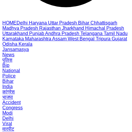
HOME
Delhi
Haryana
Uttar Pradesh
Bihar
Chhattisgarh
Madhya Pradesh
Rajasthan
Jharkhand
Himachal Pradesh
Uttarakhand
Punjab
Andhra Pradesh
Telangana
Tamil Nadu
Karnataka
Maharashtra
Assam
West Bengal
Tripura
Gujarat
Odisha
Kerala
Jansamasya
News
पुलिस
Bjp
National
Police
Bihar
India
कांग्रेस
भाजपा
Accident
Congress
Modi
Delhi
Viral
मारपीट