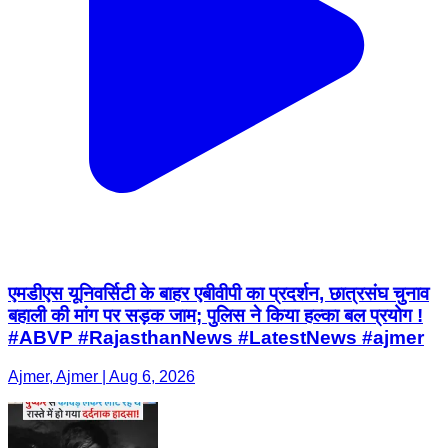
एमडीएस यूनिवर्सिटी के बाहर एबीवीपी का प्रदर्शन, छात्रसंघ चुनाव
बहाली की मांग पर सड़क जाम; पुलिस ने किया हल्का बल प्रयोग !
#ABVP #RajasthanNews #LatestNews #ajmer
Ajmer, Ajmer | Aug 6, 2026