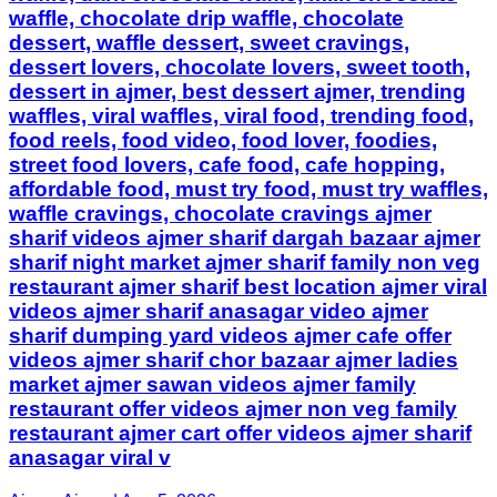
waffle, chocolate drip waffle, chocolate
dessert, waffle dessert, sweet cravings,
dessert lovers, chocolate lovers, sweet tooth,
dessert in ajmer, best dessert ajmer, trending
waffles, viral waffles, viral food, trending food,
food reels, food video, food lover, foodies,
street food lovers, cafe food, cafe hopping,
affordable food, must try food, must try waffles,
waffle cravings, chocolate cravings ajmer
sharif videos ajmer sharif dargah bazaar ajmer
sharif night market ajmer sharif family non veg
restaurant ajmer sharif best location ajmer viral
videos ajmer sharif anasagar video ajmer
sharif dumping yard videos ajmer cafe offer
videos ajmer sharif chor bazaar ajmer ladies
market ajmer sawan videos ajmer family
restaurant offer videos ajmer non veg family
restaurant ajmer cart offer videos ajmer sharif
anasagar viral v