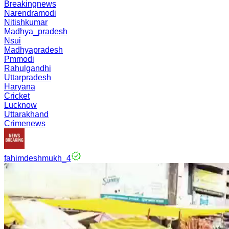
Breakingnews
Narendramodi
Nitishkumar
Madhya_pradesh
Nsui
Madhyapradesh
Pmmodi
Rahulgandhi
Uttarpradesh
Haryana
Cricket
Lucknow
Uttarakhand
Crimenews
fahimdeshmukh_4