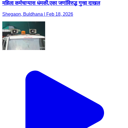
महिला कर्मचाऱ्यास धमकी,एका जणांविरुद्ध गुन्हा दाखल
Shegaon, Buldhana | Feb 18, 2026