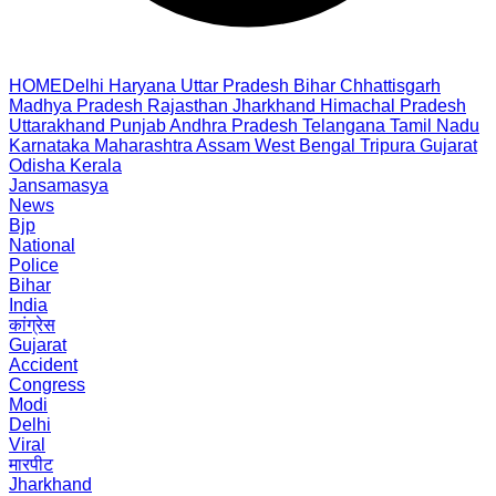
HOME
Delhi
Haryana
Uttar Pradesh
Bihar
Chhattisgarh
Madhya Pradesh
Rajasthan
Jharkhand
Himachal Pradesh
Uttarakhand
Punjab
Andhra Pradesh
Telangana
Tamil Nadu
Karnataka
Maharashtra
Assam
West Bengal
Tripura
Gujarat
Odisha
Kerala
Jansamasya
News
Bjp
National
Police
Bihar
India
कांग्रेस
Gujarat
Accident
Congress
Modi
Delhi
Viral
मारपीट
Jharkhand