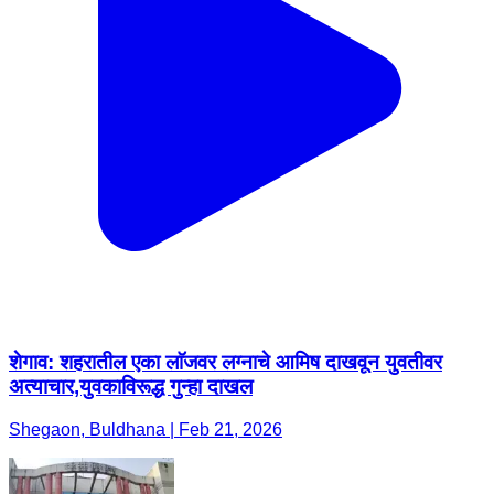
शेगाव: शहरातील एका लाॅजवर लग्नाचे आमिष दाखवून युवतीवर
अत्याचार,युवकाविरूद्ध गुन्हा दाखल
Shegaon, Buldhana | Feb 21, 2026