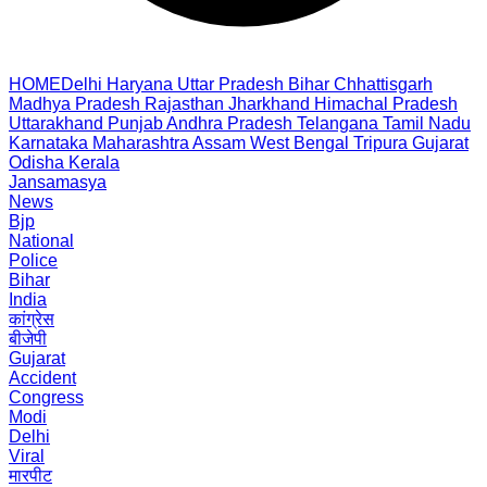
HOME
Delhi
Haryana
Uttar Pradesh
Bihar
Chhattisgarh
Madhya Pradesh
Rajasthan
Jharkhand
Himachal Pradesh
Uttarakhand
Punjab
Andhra Pradesh
Telangana
Tamil Nadu
Karnataka
Maharashtra
Assam
West Bengal
Tripura
Gujarat
Odisha
Kerala
Jansamasya
News
Bjp
National
Police
Bihar
India
कांग्रेस
बीजेपी
Gujarat
Accident
Congress
Modi
Delhi
Viral
मारपीट