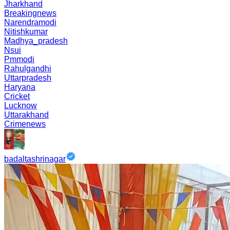
Jharkhand
Breakingnews
Narendramodi
Nitishkumar
Madhya_pradesh
Nsui
Pmmodi
Rahulgandhi
Uttarpradesh
Haryana
Cricket
Lucknow
Uttarakhand
Crimenews
badaltashrinagar