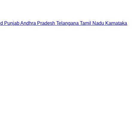
nd
Punjab
Andhra Pradesh
Telangana
Tamil Nadu
Karnataka