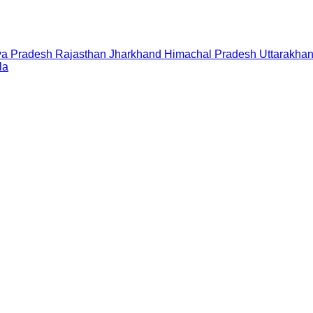
a Pradesh
Rajasthan
Jharkhand
Himachal Pradesh
Uttarakha
la