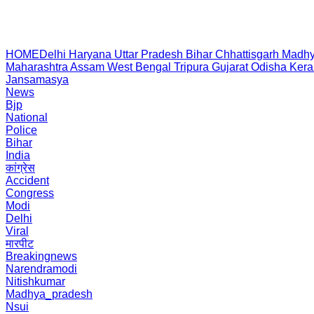
HOME
Delhi
Haryana
Uttar Pradesh
Bihar
Chhattisgarh
Madhy
Maharashtra
Assam
West Bengal
Tripura
Gujarat
Odisha
Kera
Jansamasya
News
Bjp
National
Police
Bihar
India
कांग्रेस
Accident
Congress
Modi
Delhi
Viral
मारपीट
Breakingnews
Narendramodi
Nitishkumar
Madhya_pradesh
Nsui