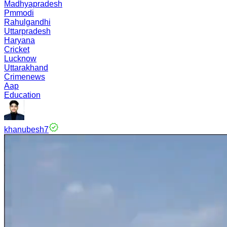
Madhyapradesh
Pmmodi
Rahulgandhi
Uttarpradesh
Haryana
Cricket
Lucknow
Uttarakhand
Crimenews
Aap
Education
khanubesh7