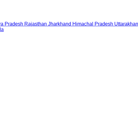
a Pradesh
Rajasthan
Jharkhand
Himachal Pradesh
Uttarakha
la