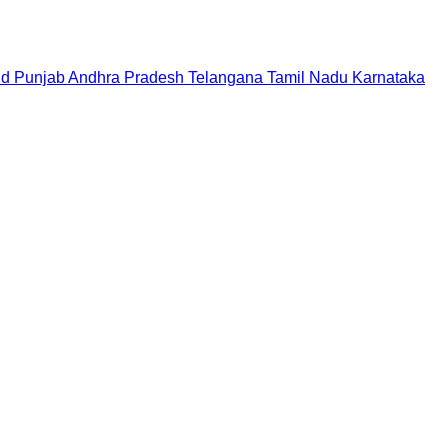
nd
Punjab
Andhra Pradesh
Telangana
Tamil Nadu
Karnataka