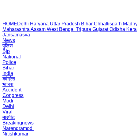
HOME
Delhi
Haryana
Uttar Pradesh
Bihar
Chhattisgarh
Madhy
Maharashtra
Assam
West Bengal
Tripura
Gujarat
Odisha
Kera
Jansamasya
News
पुलिस
Bjp
National
Police
Bihar
India
कांग्रेस
भाजपा
Accident
Congress
Modi
Delhi
Viral
मारपीट
Breakingnews
Narendramodi
Nitishkumar