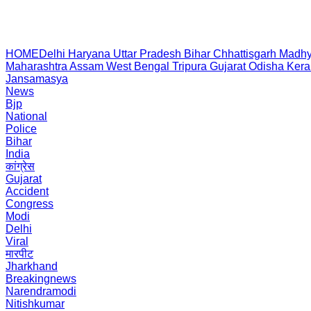
HOME
Delhi
Haryana
Uttar Pradesh
Bihar
Chhattisgarh
Madhy
Maharashtra
Assam
West Bengal
Tripura
Gujarat
Odisha
Kera
Jansamasya
News
Bjp
National
Police
Bihar
India
कांग्रेस
Gujarat
Accident
Congress
Modi
Delhi
Viral
मारपीट
Jharkhand
Breakingnews
Narendramodi
Nitishkumar