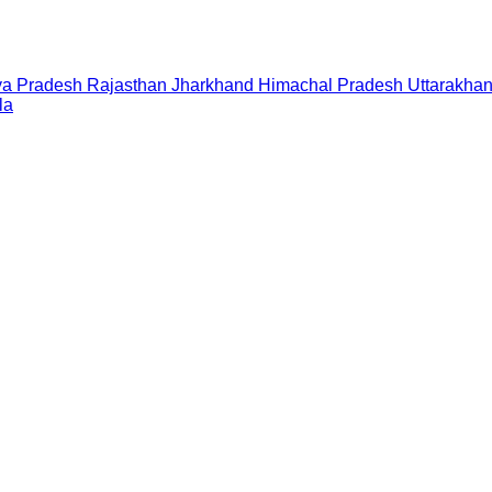
a Pradesh
Rajasthan
Jharkhand
Himachal Pradesh
Uttarakha
la