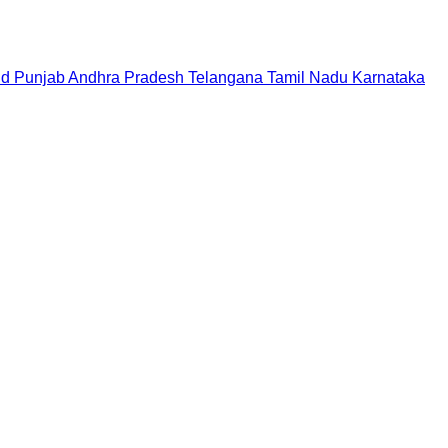
nd
Punjab
Andhra Pradesh
Telangana
Tamil Nadu
Karnataka