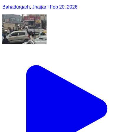
Bahadurgarh, Jhajjar | Feb 20, 2026