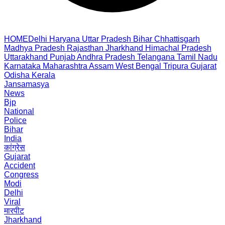
HOME
Delhi
Haryana
Uttar Pradesh
Bihar
Chhattisgarh
Madhya Pradesh
Rajasthan
Jharkhand
Himachal Pradesh
Uttarakhand
Punjab
Andhra Pradesh
Telangana
Tamil Nadu
Karnataka
Maharashtra
Assam
West Bengal
Tripura
Gujarat
Odisha
Kerala
Jansamasya
News
Bjp
National
Police
Bihar
India
कांग्रेस
Gujarat
Accident
Congress
Modi
Delhi
Viral
मारपीट
Jharkhand