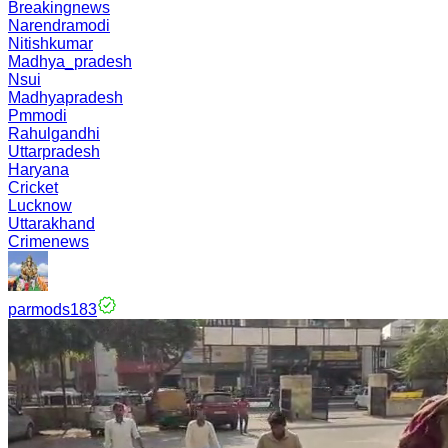
Breakingnews
Narendramodi
Nitishkumar
Madhya_pradesh
Nsui
Madhyapradesh
Pmmodi
Rahulgandhi
Uttarpradesh
Haryana
Cricket
Lucknow
Uttarakhand
Crimenews
parmods183