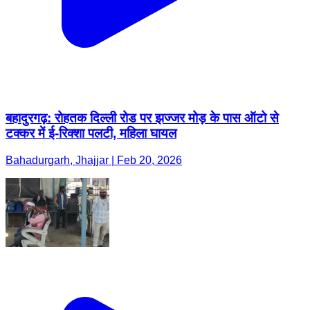
बहादुरगढ़: रोहतक दिल्ली रोड पर झज्जर मोड़ के पास ऑटो से
टक्कर में ई-रिक्शा पलटी, महिला घायल
Bahadurgarh, Jhajjar | Feb 20, 2026