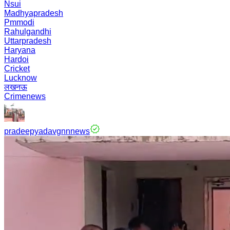
Nsui
Madhyapradesh
Pmmodi
Rahulgandhi
Uttarpradesh
Haryana
Hardoi
Cricket
Lucknow
लखनऊ
Crimenews
pradeepyadavgnnnews