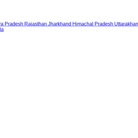
a Pradesh
Rajasthan
Jharkhand
Himachal Pradesh
Uttarakha
la