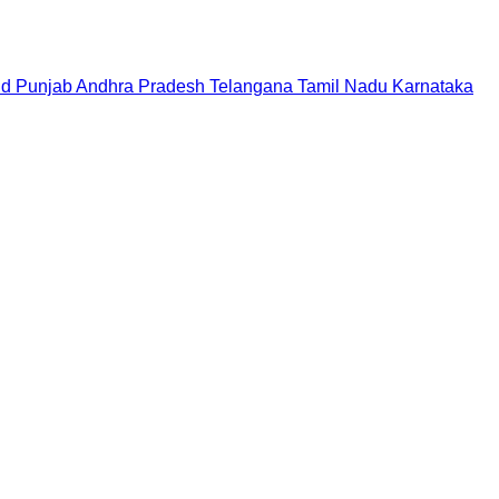
nd
Punjab
Andhra Pradesh
Telangana
Tamil Nadu
Karnataka