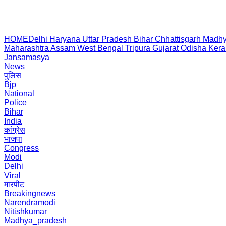
HOME
Delhi
Haryana
Uttar Pradesh
Bihar
Chhattisgarh
Madhy
Maharashtra
Assam
West Bengal
Tripura
Gujarat
Odisha
Kera
Jansamasya
News
पुलिस
Bjp
National
Police
Bihar
India
कांग्रेस
भाजपा
Congress
Modi
Delhi
Viral
मारपीट
Breakingnews
Narendramodi
Nitishkumar
Madhya_pradesh