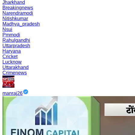
Jharkhand
Breakingnews
Narendramodi
Nitishkumar
Madhya_pradesh
Nsui
Pmmodi
Rahulgandhi
Uttarpradesh
Haryana
Cricket
Lucknow
Uttarakhand
Crimenews
manraj26