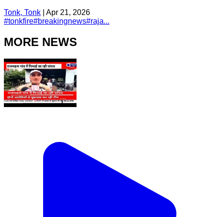
Tonk, Tonk
|
Apr 21, 2026
#
tonkfire
#
breakingnews
#
raja...
MORE NEWS