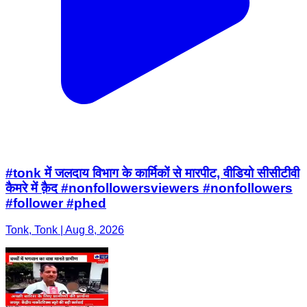
#tonk में जलदाय विभाग के कार्मिकों से मारपीट, वीडियो सीसीटीवी
कैमरे में क़ैद #nonfollowersviewers #nonfollowers
#follower #phed
Tonk, Tonk | Aug 8, 2026