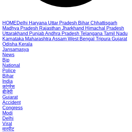
HOME
Delhi
Haryana
Uttar Pradesh
Bihar
Chhattisgarh
Madhya Pradesh
Rajasthan
Jharkhand
Himachal Pradesh
Uttarakhand
Punjab
Andhra Pradesh
Telangana
Tamil Nadu
Karnataka
Maharashtra
Assam
West Bengal
Tripura
Gujarat
Odisha
Kerala
Jansamasya
News
Bjp
National
Police
Bihar
India
कांग्रेस
बीजेपी
Gujarat
Accident
Congress
Modi
Delhi
Viral
मारपीट