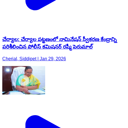
చేర్యాల: చేర్యాల పట్టణంలో నామినేషన్ స్వీకరణ కేంద్రాన్ని
పరిశీలించిన పోలీస్ కమిషనర్ రష్మీ పెరుమాల్
Cherial, Siddipet | Jan 29, 2026