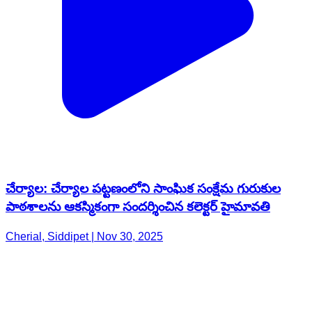
చేర్యాల: చేర్యాల పట్టణంలోని సాంఘిక సంక్షేమ గురుకుల
పాఠశాలను ఆకస్మికంగా సందర్శించిన కలెక్టర్ హైమావతి
Cherial, Siddipet | Nov 30, 2025