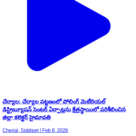
చేర్యాల: చేర్యాల పట్టణంలో పోలింగ్ మెటీరియల్
డిస్ట్రిబ్యూషన్ సెంటర్ ఏర్పాట్లను క్షేత్రస్థాయిలో పరిశీలించిన
జిల్లా కలెక్టర్ హైమావతి
Cherial, Siddipet | Feb 8, 2026