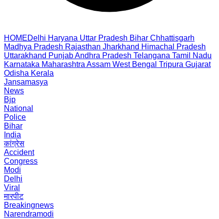
HOME
Delhi
Haryana
Uttar Pradesh
Bihar
Chhattisgarh
Madhya Pradesh
Rajasthan
Jharkhand
Himachal Pradesh
Uttarakhand
Punjab
Andhra Pradesh
Telangana
Tamil Nadu
Karnataka
Maharashtra
Assam
West Bengal
Tripura
Gujarat
Odisha
Kerala
Jansamasya
News
Bjp
National
Police
Bihar
India
कांग्रेस
Accident
Congress
Modi
Delhi
Viral
मारपीट
Breakingnews
Narendramodi