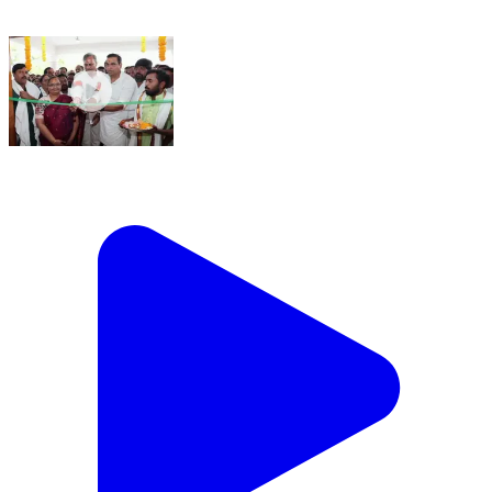
చేర్యాల: చేర్యాల పట్టణంలో నూతనంగా నిర్మించిన సామాజిక
ఆరోగ్య కేంద్రాన్ని ప్రారంభించిన ఎంపీ కిరణ్ కుమార్ రెడ్డి
ఎమ్మెల్యే