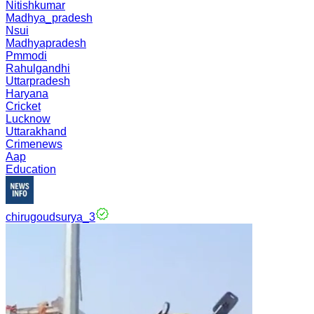
Nitishkumar
Madhya_pradesh
Nsui
Madhyapradesh
Pmmodi
Rahulgandhi
Uttarpradesh
Haryana
Cricket
Lucknow
Uttarakhand
Crimenews
Aap
Education
chirugoudsurya_3