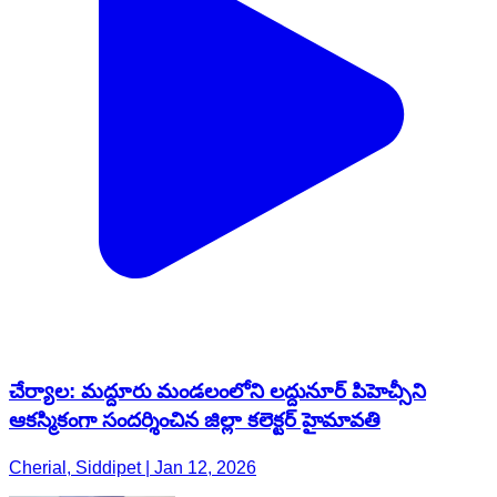
చేర్యాల: మద్దూరు మండలంలోని లద్దునూర్ పిహెచ్సీని
ఆకస్మికంగా సందర్శించిన జిల్లా కలెక్టర్ హైమావతి
Cherial, Siddipet | Jan 12, 2026