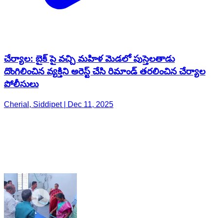
చేర్యాల: బైక్ పై వచ్చి మహిళ మెడలో పుస్తెలతాడు
దొంగిలించిన వ్యక్తిని అరెస్ట్ చేసి రిమాండ్ తరలించిన చేర్యాల
పోలీసులు
Cherial, Siddipet | Dec 11, 2025