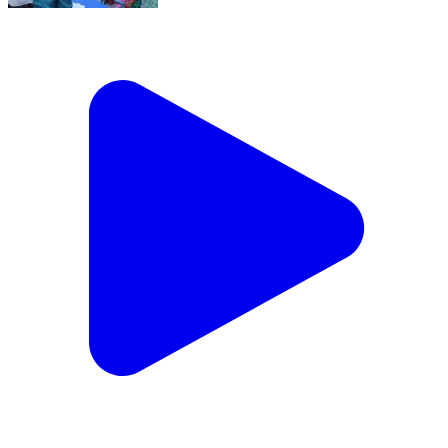
చేర్యాల: మద్దూరు మండలంలోని పలు గ్రామాల్లో గ్రామ
పంచాయతీ ఎన్నికల నామినేషన్ ప్రక్రియను పరిశీలించిన జిల్లా
కలెక్టర్ హైమావతి