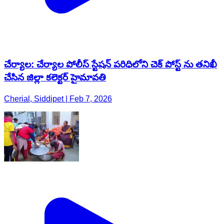
చేర్యాల: చేర్యాల పోలీస్ స్టేషన్ పరిధిలోని చెక్ పోస్ట్ ను తనిఖీ
చేసిన జిల్లా కలెక్టర్ హైమావతి
Cherial, Siddipet | Feb 7, 2026