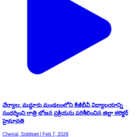
చేర్యాల: మద్దూరు మండలంలోని కేజీబీవీ విద్యాలయాన్ని
సందర్శించి రాత్రి భోజన ప్రక్రియను పరిశీలించిన జిల్లా కలెక్టర్
హైమావతి
Cherial, Siddipet | Feb 7, 2026