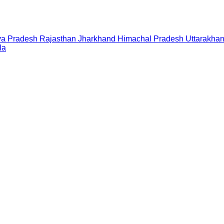
a Pradesh
Rajasthan
Jharkhand
Himachal Pradesh
Uttarakha
la