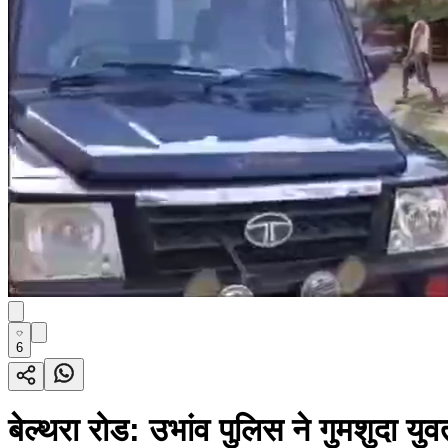
6
बेल्थरा रोड: उभांव पुलिस ने गुमशुदा युव