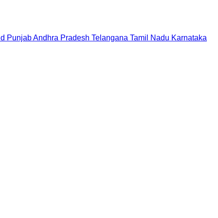
nd
Punjab
Andhra Pradesh
Telangana
Tamil Nadu
Karnataka