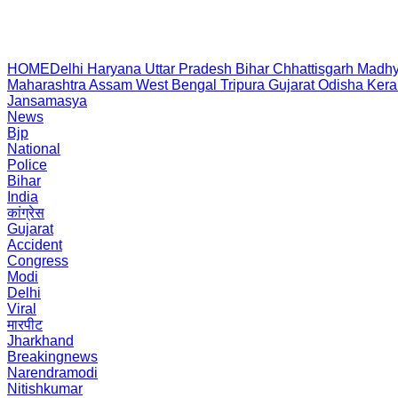
HOME
Delhi
Haryana
Uttar Pradesh
Bihar
Chhattisgarh
Madhy
Maharashtra
Assam
West Bengal
Tripura
Gujarat
Odisha
Kera
Jansamasya
News
Bjp
National
Police
Bihar
India
कांग्रेस
Gujarat
Accident
Congress
Modi
Delhi
Viral
मारपीट
Jharkhand
Breakingnews
Narendramodi
Nitishkumar