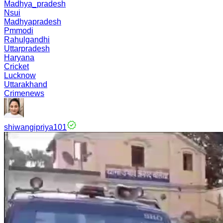
Madhya_pradesh
Nsui
Madhyapradesh
Pmmodi
Rahulgandhi
Uttarpradesh
Haryana
Cricket
Lucknow
Uttarakhand
Crimenews
shiwangipriya101