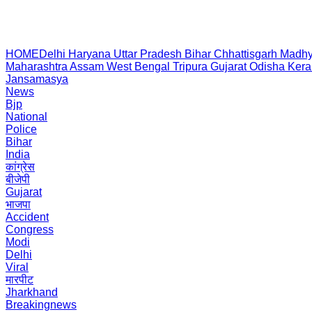
HOME
Delhi
Haryana
Uttar Pradesh
Bihar
Chhattisgarh
Madhy
Maharashtra
Assam
West Bengal
Tripura
Gujarat
Odisha
Kera
Jansamasya
News
Bjp
National
Police
Bihar
India
कांग्रेस
बीजेपी
Gujarat
भाजपा
Accident
Congress
Modi
Delhi
Viral
मारपीट
Jharkhand
Breakingnews