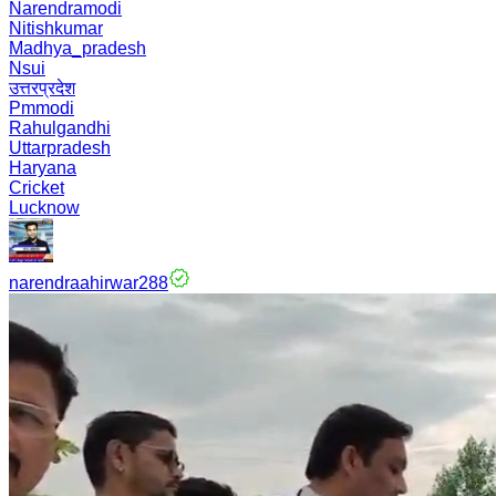
Narendramodi
Nitishkumar
Madhya_pradesh
Nsui
उत्तरप्रदेश
Pmmodi
Rahulgandhi
Uttarpradesh
Haryana
Cricket
Lucknow
narendraahirwar288