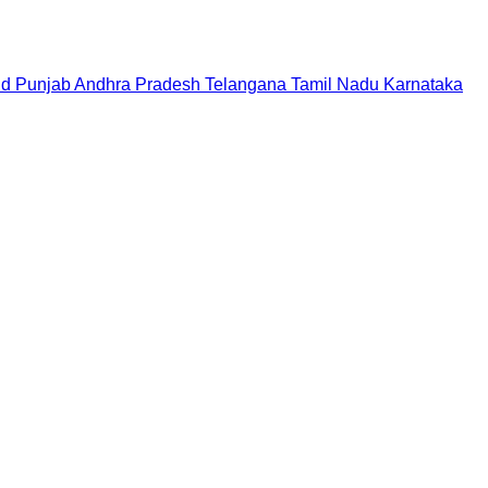
nd
Punjab
Andhra Pradesh
Telangana
Tamil Nadu
Karnataka