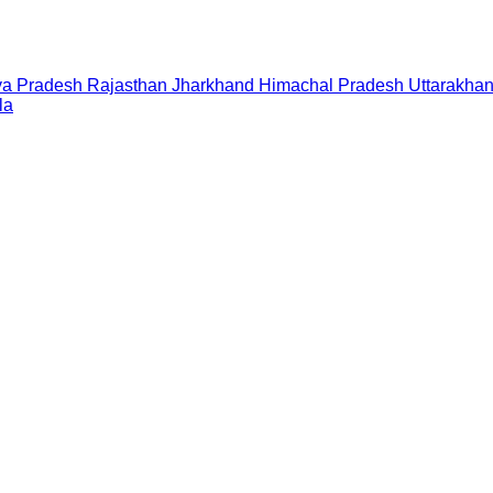
a Pradesh
Rajasthan
Jharkhand
Himachal Pradesh
Uttarakha
la