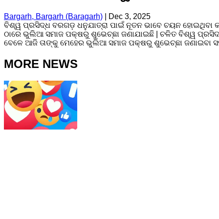
Bargarh, Bargarh (Baragarh)
|
Dec 3, 2025
ବିଶ୍ୱ ପ୍ରସିଦ୍ଧ ବରଗଡ଼ ଧନୁଯାତ୍ରା ପାଇଁ ନୂତନ ଭାବେ ଚୟନ ହୋଇଥିବା କ
ଠାରେ ଭୁଲିଆ ସମାଜ ପକ୍ଷରୁ ଶୁଭେଚ୍ଛା ଜଣାଯାଇଛି | ଚଳିତ ବିଶ୍ୱ ପ୍ରସ
ବେଳେ ଆଜି ତାଙ୍କୁ ମେହେର ଭୁଲିଆ ସମାଜ ପକ୍ଷରୁ ଶୁଭେଚ୍ଛା ଜଣାଇବା ସହ 
MORE NEWS