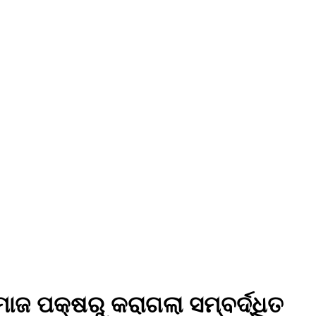
ଜ ପକ୍ଷରୁ କରାଗଲା ସମ୍ବର୍ଦ୍ଧିତ