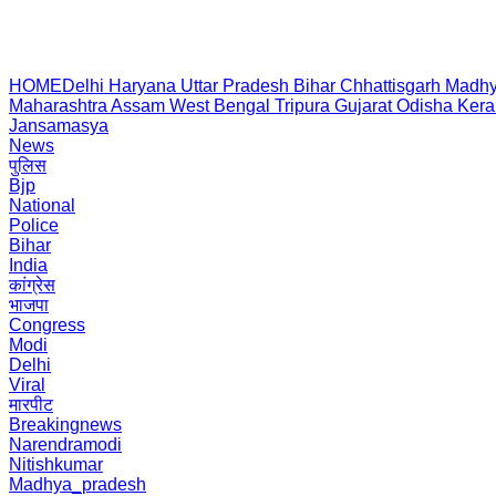
HOME
Delhi
Haryana
Uttar Pradesh
Bihar
Chhattisgarh
Madhy
Maharashtra
Assam
West Bengal
Tripura
Gujarat
Odisha
Kera
Jansamasya
News
पुलिस
Bjp
National
Police
Bihar
India
कांग्रेस
भाजपा
Congress
Modi
Delhi
Viral
मारपीट
Breakingnews
Narendramodi
Nitishkumar
Madhya_pradesh