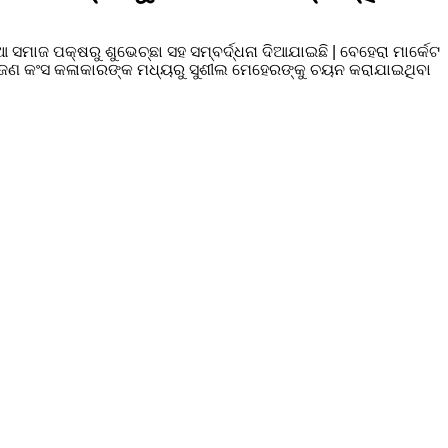
ମାଜ ପକ୍ଷରୁ ଶୁଭେଚ୍ଛା ସହ ସମ୍ବର୍ଦ୍ଧନା ଦିଆଯାଇଛି | ବେହେରା ମାର୍କେଟ
44 ଜଣ କଂସ କଳାକାରଙ୍କ ମଧ୍ୟରୁ ସୁଶୀଲ ମେହେରଙ୍କୁ ଚୟନ କରାଯାଇଥିବା