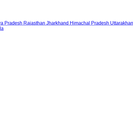
a Pradesh
Rajasthan
Jharkhand
Himachal Pradesh
Uttarakha
la