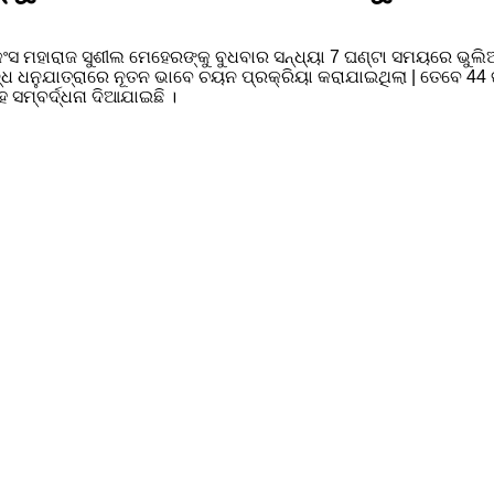
ଂସ ମହାରାଜ ସୁଶୀଲ ମେହେରଙ୍କୁ ବୁଧବାର ସନ୍ଧ୍ୟା 7 ଘଣ୍ଟା ସମୟରେ ଭୁଲିଆ ସ
ିଦ୍ଧ ଧନୁଯାତ୍ରାରେ ନୂତନ ଭାବେ ଚୟନ ପ୍ରକ୍ରିୟା କରାଯାଇଥିଲା | ତେବେ 
ସମ୍ବର୍ଦ୍ଧନା ଦିଆଯାଇଛି ।