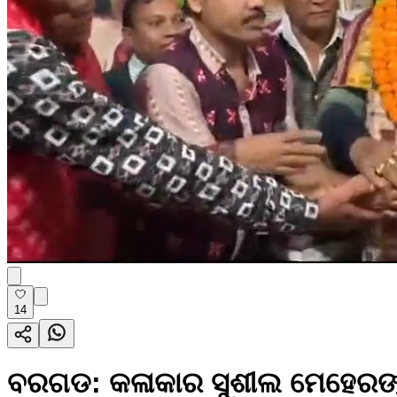
14
ବରଗଡ: କଳାକାର ସୁଶୀଲ ମେହେରଙ୍କୁ