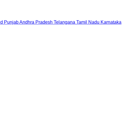
nd
Punjab
Andhra Pradesh
Telangana
Tamil Nadu
Karnataka