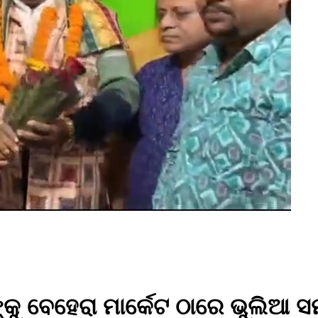
 ବେହେରା ମାର୍କେଟ ଠାରେ ଭୁଲିଆ ସମା