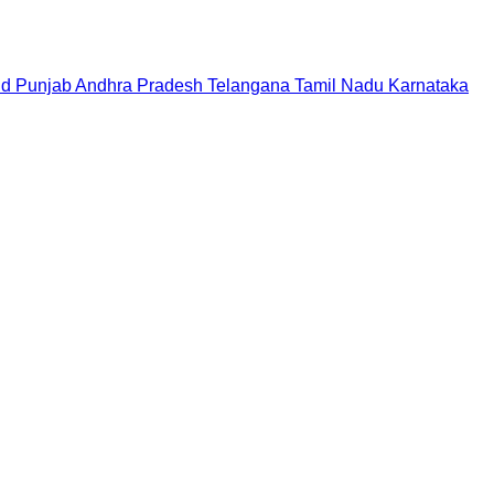
nd
Punjab
Andhra Pradesh
Telangana
Tamil Nadu
Karnataka