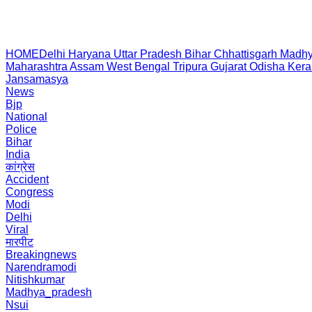
HOME
Delhi
Haryana
Uttar Pradesh
Bihar
Chhattisgarh
Madhy
Maharashtra
Assam
West Bengal
Tripura
Gujarat
Odisha
Kera
Jansamasya
News
Bjp
National
Police
Bihar
India
कांग्रेस
Accident
Congress
Modi
Delhi
Viral
मारपीट
Breakingnews
Narendramodi
Nitishkumar
Madhya_pradesh
Nsui