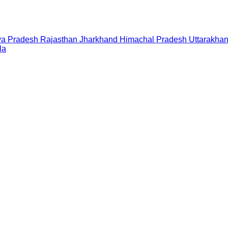
a Pradesh
Rajasthan
Jharkhand
Himachal Pradesh
Uttarakha
la