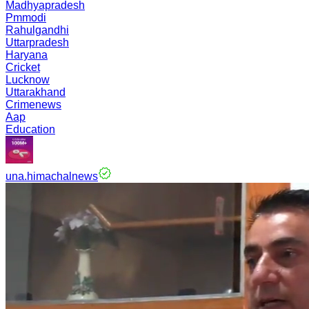
Madhyapradesh
Pmmodi
Rahulgandhi
Uttarpradesh
Haryana
Cricket
Lucknow
Uttarakhand
Crimenews
Aap
Education
una.himachalnews