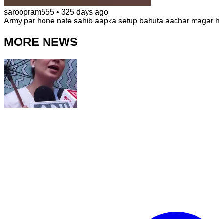
saroopram555
•
325 days ago
Army par hone nate sahib aapka setup bahuta aachar magar ham
MORE NEWS