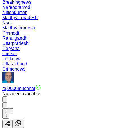
Breakingnews
Narendramodi
Nitishkumar
Madhya_pradesh
Nsui
Madhyapradesh
Pmmodi
Rahulgandhi
Uttarpradesh
Haryana
Cricket
Lucknow
Uttarakhand
Crimenews
raj0000muchhal
No video available
3