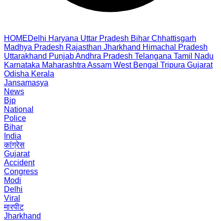
HOME
Delhi
Haryana
Uttar Pradesh
Bihar
Chhattisgarh
Madhya Pradesh
Rajasthan
Jharkhand
Himachal Pradesh
Uttarakhand
Punjab
Andhra Pradesh
Telangana
Tamil Nadu
Karnataka
Maharashtra
Assam
West Bengal
Tripura
Gujarat
Odisha
Kerala
Jansamasya
News
Bjp
National
Police
Bihar
India
कांग्रेस
Gujarat
Accident
Congress
Modi
Delhi
Viral
मारपीट
Jharkhand