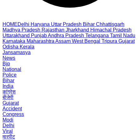
HOME
Delhi
Haryana
Uttar Pradesh
Bihar
Chhattisgarh
Madhya Pradesh
Rajasthan
Jharkhand
Himachal Pradesh
Uttarakhand
Punjab
Andhra Pradesh
Telangana
Tamil Nadu
Karnataka
Maharashtra
Assam
West Bengal
Tripura
Gujarat
Odisha
Kerala
Jansamasya
News
Bjp
National
Police
Bihar
India
कांग्रेस
बीजेपी
Gujarat
Accident
Congress
Modi
Delhi
Viral
मारपीट