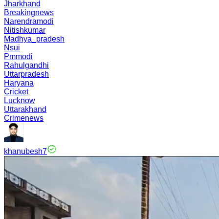
Jharkhand
Breakingnews
Narendramodi
Nitishkumar
Madhya_pradesh
Nsui
Pmmodi
Rahulgandhi
Uttarpradesh
Haryana
Cricket
Lucknow
Uttarakhand
Crimenews
khanubesh7