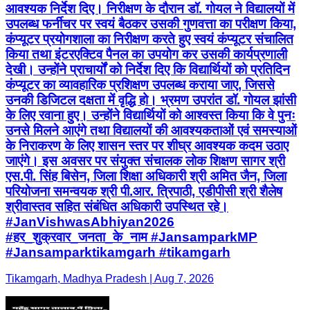
आवश्यक निर्देश दिए। निरीक्षण के दौरान डॉ. गोयल ने विद्यालयों में
उपलब्ध फर्नीचर पर स्वयं बैठकर उसकी गुणवत्ता का परीक्षण किया,
कंप्यूटर प्रयोगशाला का निरीक्षण करते हुए स्वयं कंप्यूटर संचालित
किया तथा इंटरएक्टिव पैनल का उपयोग कर उसकी कार्यप्रणाली
देखी। उन्होंने प्राचार्यों को निर्देश दिए कि विद्यार्थियों को प्रतिदिन
कंप्यूटर का व्यावहारिक प्रशिक्षण उपलब्ध कराया जाए, जिससे
उनकी डिजिटल दक्षता में वृद्धि हो। भ्रमण उपरांत डॉ. गोयल झांसी
के लिए रवाना हुए। उन्होंने विद्यार्थियों को आश्वस्त किया कि वे पुनः
उनसे मिलने आएंगे तथा विद्यालयों की आवश्यकताओं एवं समस्याओं
के निराकरण के लिए शासन स्तर पर शीघ्र आवश्यक कदम उठाए
जाएंगे। इस अवसर पर संयुक्त संचालक लोक शिक्षण सागर श्री
एस.पी. सिंह बिसेन, जिला शिक्षा अधिकारी श्री अमित जैन, जिला
परियोजना समन्वयक श्री पी.आर. त्रिपाठी, एडीपीसी श्री शैलेष
श्रीवास्तव सहित संबंधित अधिकारी उपस्थित रहे।
#JanVishwasAbhiyan2026
#हर_शुक्रवार_जनता_के_नाम #JansamparkMP
#Jansamparktikamgarh #tikamgarh
Tikamgarh, Madhya Pradesh | Aug 7, 2026