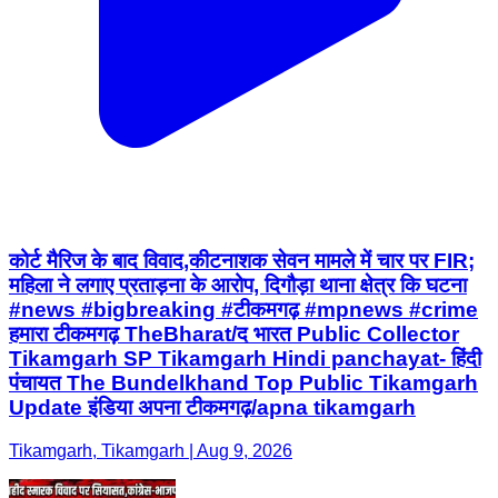
कोर्ट मैरिज के बाद विवाद,कीटनाशक सेवन मामले में चार पर FIR;
महिला ने लगाए प्रताड़ना के आरोप, दिगौड़ा थाना क्षेत्र कि घटना
#news #bigbreaking #टीकमगढ़ #mpnews #crime
हमारा टीकमगढ़ TheBharat/द भारत Public Collector
Tikamgarh SP Tikamgarh Hindi panchayat- हिंदी
पंचायत The Bundelkhand Top Public Tikamgarh
Update इंडिया अपना टीकमगढ़/apna tikamgarh
Tikamgarh, Tikamgarh | Aug 9, 2026