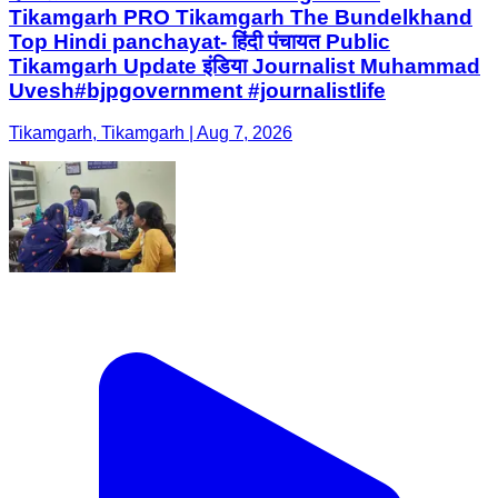
Tikamgarh PRO Tikamgarh The Bundelkhand
Top Hindi panchayat- हिंदी पंचायत Public
Tikamgarh Update इंडिया Journalist Muhammad
Uvesh#bjpgovernment #journalistlife
Tikamgarh, Tikamgarh | Aug 7, 2026