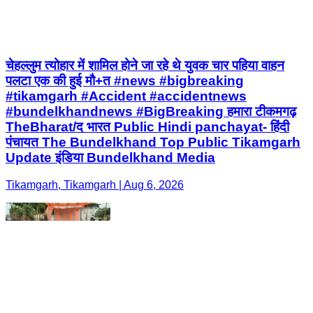
चेहल्लुम त्योहार में शामिल होने जा रहे थे युवक चार पहिया वाहन
पलटा एक की हुई मौ+त #news #bigbreaking
#tikamgarh #Accident #accidentnews
#bundelkhandnews #BigBreaking हमारा टीकमगढ़
TheBharat/द भारत Public Hindi panchayat- हिंदी
पंचायत The Bundelkhand Top Public Tikamgarh
Update इंडिया Bundelkhand Media
Tikamgarh, Tikamgarh | Aug 6, 2026