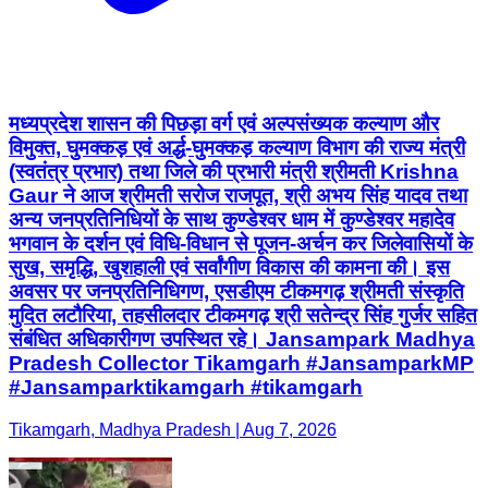
मध्यप्रदेश शासन की पिछड़ा वर्ग एवं अल्पसंख्यक कल्याण और
विमुक्त, घुमक्कड़ एवं अर्द्ध-घुमक्कड़ कल्याण विभाग की राज्य मंत्री
(स्वतंत्र प्रभार) तथा जिले की प्रभारी मंत्री श्रीमती Krishna
Gaur ने आज श्रीमती सरोज राजपूत, श्री अभय सिंह यादव तथा
अन्य जनप्रतिनिधियों के साथ कुण्डेश्वर धाम में कुण्डेश्वर महादेव
भगवान के दर्शन एवं विधि-विधान से पूजन-अर्चन कर जिलेवासियों के
सुख, समृद्धि, खुशहाली एवं सर्वांगीण विकास की कामना की। इस
अवसर पर जनप्रतिनिधिगण, एसडीएम टीकमगढ़ श्रीमती संस्कृति
मुदित लटौरिया, तहसीलदार टीकमगढ़ श्री सतेन्द्र सिंह गुर्जर सहित
संबंधित अधिकारीगण उपस्थित रहे। Jansampark Madhya
Pradesh Collector Tikamgarh #JansamparkMP
#Jansamparktikamgarh #tikamgarh
Tikamgarh, Madhya Pradesh | Aug 7, 2026