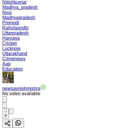
Nitishkumar
Madhya_pradesh
Nsui
Madhyapradesh
Pmmodi
Rahulgandhi
Uttarpradesh
Haryana
Cricket
Lucknow
Uttarakhand
Crimenews
Aap
Education
newsavnishmishra
No video available
4