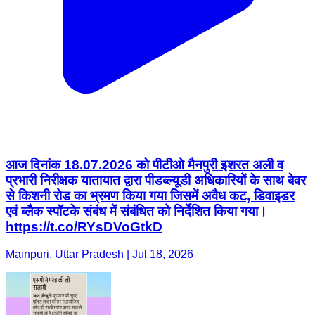
आज दिनांक 18.07.2026 को पीटीओ मैनपुरी इशरत अली व
प्रभारी निरीक्षक यातायात द्वारा पीडब्ल्यूडी अधिकारियों के साथ बेवर
से किशनी रोड का भ्रमण किया गया जिसमें अवैध कट, डिवाइडर
एवं ब्लैक स्पॉटके संबंध में संबंधित को निर्देशित किया गया।
https://t.co/RYsDVoGtkD
Mainpuri, Uttar Pradesh | Jul 18, 2026