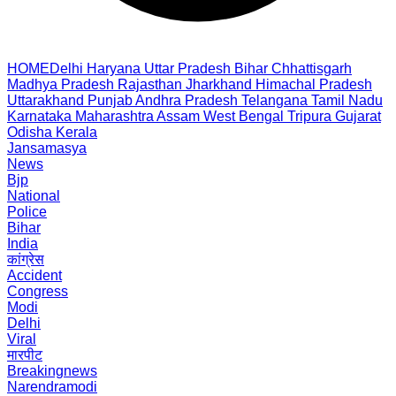
HOME
Delhi
Haryana
Uttar Pradesh
Bihar
Chhattisgarh
Madhya Pradesh
Rajasthan
Jharkhand
Himachal Pradesh
Uttarakhand
Punjab
Andhra Pradesh
Telangana
Tamil Nadu
Karnataka
Maharashtra
Assam
West Bengal
Tripura
Gujarat
Odisha
Kerala
Jansamasya
News
Bjp
National
Police
Bihar
India
कांग्रेस
Accident
Congress
Modi
Delhi
Viral
मारपीट
Breakingnews
Narendramodi