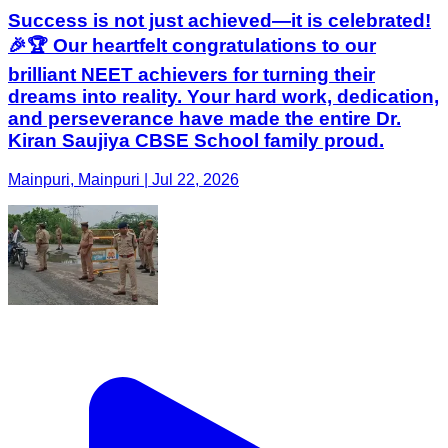
Success is not just achieved—it is celebrated!
🎉🏆 Our heartfelt congratulations to our
brilliant NEET achievers for turning their
dreams into reality. Your hard work, dedication,
and perseverance have made the entire Dr.
Kiran Saujiya CBSE School family proud.
Mainpuri, Mainpuri | Jul 22, 2026