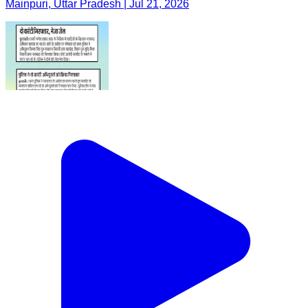
Mainpuri, Uttar Pradesh | Jul 21, 2026