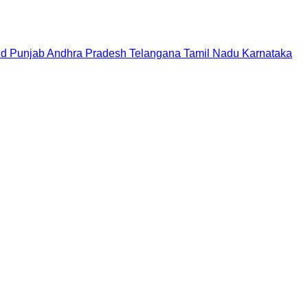
nd
Punjab
Andhra Pradesh
Telangana
Tamil Nadu
Karnataka