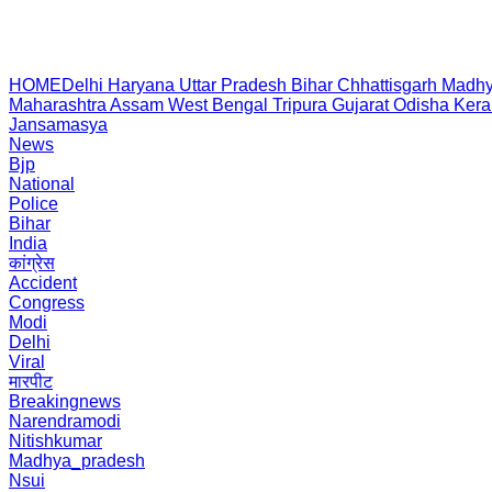
HOME
Delhi
Haryana
Uttar Pradesh
Bihar
Chhattisgarh
Madhy
Maharashtra
Assam
West Bengal
Tripura
Gujarat
Odisha
Kera
Jansamasya
News
Bjp
National
Police
Bihar
India
कांग्रेस
Accident
Congress
Modi
Delhi
Viral
मारपीट
Breakingnews
Narendramodi
Nitishkumar
Madhya_pradesh
Nsui