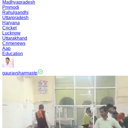
Madhyapradesh
Pmmodi
Rahulgandhi
Uttarpradesh
Haryana
Cricket
Lucknow
Uttarakhand
Crimenews
Aap
Education
gauravsharmastp