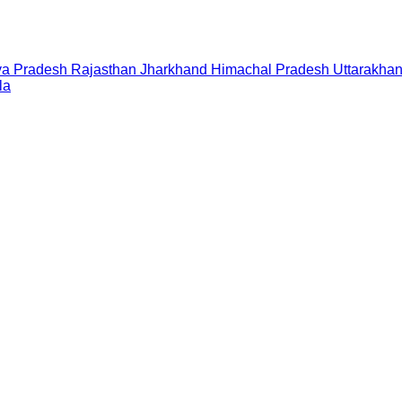
a Pradesh
Rajasthan
Jharkhand
Himachal Pradesh
Uttarakha
la