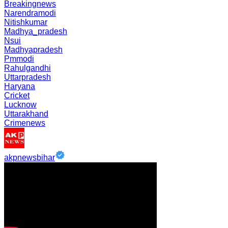
Breakingnews
Narendramodi
Nitishkumar
Madhya_pradesh
Nsui
Madhyapradesh
Pmmodi
Rahulgandhi
Uttarpradesh
Haryana
Cricket
Lucknow
Uttarakhand
Crimenews
akpnewsbihar