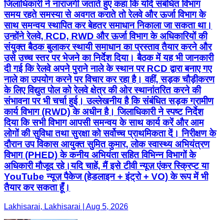
जिलाधिकारी ने नाराजगी जताते हुए कहा कि यदि संबंधित विभाग
समय रहते समस्या से अवगत कराते तो रेलवे और ऊर्जा विभाग के
साथ समन्वय स्थापित कर बेहतर समाधान निकाला जा सकता था।
उन्होंने रेलवे, RCD, RWD और ऊर्जा विभाग के अधिकारियों की
संयुक्त बैठक बुलाकर स्थायी समाधान का प्रस्ताव तैयार करने और
उसे उच्च स्तर पर भेजने का निर्देश दिया। बैठक में यह भी जानकारी
दी गई कि रेलवे अपने पुराने नाले के स्थान पर RCD द्वारा बनाए गए
नाले का उपयोग करने पर विचार कर रहा है। वहीं, सड़क चौड़ीकरण
के लिए विद्युत पोल को रेलवे क्षेत्र की ओर स्थानांतरित करने की
संभावना पर भी चर्चा हुई। उल्लेखनीय है कि संबंधित सड़क ग्रामीण
कार्य विभाग (RWD) के अधीन है। जिलाधिकारी ने स्पष्ट निर्देश
दिया कि सभी विभाग आपसी समन्वय के साथ कार्य करें और आम
लोगों की सुविधा तथा सुरक्षा को सर्वोच्च प्राथमिकता दें। निरीक्षण के
दौरान उप विकास आयुक्त सुमित कुमार, लोक स्वास्थ्य अभियंत्रण
विभाग (PHED) के कनीय अभियंता सहित विभिन्न विभागों के
अधिकारी मौजूद रहे।यदि चाहें, मैं इसे टीवी न्यूज़ एंकर स्क्रिप्ट या
YouTube न्यूज़ पैकेज (हेडलाइन + इंट्रो + VO) के रूप में भी
तैयार कर सकता हूँ।
Lakhisarai, Lakhisarai | Aug 5, 2026