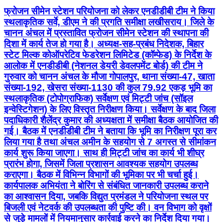
फ्रोजन सीमेन स्टेशन परियोजना को लेकर एनडीडीबी टीम ने किया
स्थलाकृतिक सर्वे, डीएम ने की प्रगति समीक्षा लखीसराय। जिले के
चानन अंचल में प्रस्तावित फ्रोजन सीमेन स्टेशन की स्थापना की
दिशा में कार्य तेज हो गया है। अध्यक्ष-सह-प्रबंध निदेशक, बिहार
स्टेट मिल्क कोऑपरेटिव फेडरेशन लिमिटेड (कॉम्फेड) के निर्देश के
आलोक में एनडीडीबी (नेशनल डेयरी डेवलपमेंट बोर्ड) की टीम ने
गुरुवार को चानन अंचल के मौजा गोपालपुर, थाना संख्या-47, खाता
संख्या-192, खेसरा संख्या-1130 की कुल 79.92 एकड़ भूमि का
स्थलाकृतिक (टोपोग्राफिक) सर्वेक्षण एवं मिट्टी जांच (सॉइल
इन्वेस्टिगेशन) के लिए विस्तृत निरीक्षण किया। सर्वेक्षण के बाद जिला
पदाधिकारी शैलेंद्र कुमार की अध्यक्षता में समीक्षा बैठक आयोजित की
गई। बैठक में एनडीडीबी टीम ने बताया कि भूमि का निरीक्षण पूरा कर
लिया गया है तथा अंचल अमीन के सहयोग से 7 अगस्त से सीमांकन
कार्य शुरू किया जाएगा। साथ ही मिट्टी जांच का कार्य भी शीघ्र
प्रारंभ होगा, जिसमें जिला प्रशासन आवश्यक सहयोग उपलब्ध
कराएगा। बैठक में विभिन्न विभागों की भूमिका पर भी चर्चा हुई।
कार्यपालक अभियंता ने बोरिंग से संबंधित जानकारी उपलब्ध कराने
का आश्वासन दिया, जबकि विद्युत प्रमंडल ने परियोजना स्थल पर
बिजली एवं नेटवर्क की उपलब्धता की पुष्टि की। वन विभाग को वृक्षों
से जुड़े मामलों में नियमानुसार कार्रवाई करने का निर्देश दिया गया।