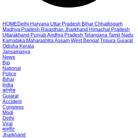
HOME
Delhi
Haryana
Uttar Pradesh
Bihar
Chhattisgarh
Madhya Pradesh
Rajasthan
Jharkhand
Himachal Pradesh
Uttarakhand
Punjab
Andhra Pradesh
Telangana
Tamil Nadu
Karnataka
Maharashtra
Assam
West Bengal
Tripura
Gujarat
Odisha
Kerala
Jansamasya
News
Bjp
National
Police
Bihar
India
कांग्रेस
Gujarat
Accident
Congress
Modi
Delhi
Viral
मारपीट
Jharkhand