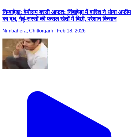
निम्बाहेड़ा: बेमौसम बरसी आफत: निंबाहेड़ा में बारिश ने धोया अफीम
का दूध, गेहूं-सरसों की फसल खेतों में बिछी, परेशान किसान
Nimbahera, Chittorgarh | Feb 18, 2026