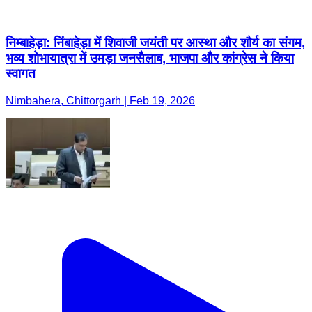
निम्बाहेड़ा: निंबाहेड़ा में शिवाजी जयंती पर आस्था और शौर्य का संगम,
भव्य शोभायात्रा में उमड़ा जनसैलाब, भाजपा और कांग्रेस ने किया
स्वागत
Nimbahera, Chittorgarh | Feb 19, 2026