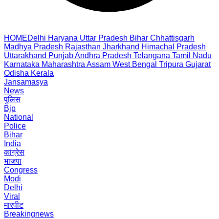
HOME
Delhi
Haryana
Uttar Pradesh
Bihar
Chhattisgarh
Madhya Pradesh
Rajasthan
Jharkhand
Himachal Pradesh
Uttarakhand
Punjab
Andhra Pradesh
Telangana
Tamil Nadu
Karnataka
Maharashtra
Assam
West Bengal
Tripura
Gujarat
Odisha
Kerala
Jansamasya
News
पुलिस
Bjp
National
Police
Bihar
India
कांग्रेस
भाजपा
Congress
Modi
Delhi
Viral
मारपीट
Breakingnews