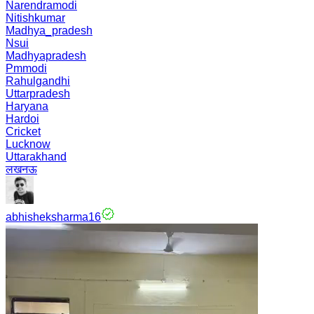
Narendramodi
Nitishkumar
Madhya_pradesh
Nsui
Madhyapradesh
Pmmodi
Rahulgandhi
Uttarpradesh
Haryana
Hardoi
Cricket
Lucknow
Uttarakhand
लखनऊ
abhisheksharma16