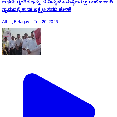
ಅಥಣಿ: ರೈತರಿಗೆ ಇನ್ಮುಂದೆ ವಿದ್ಯುತ್ ಸಮಸ್ಯೆ ಆಗಲ್ಲ: ಯಲಿಹಡಲಗಿ
ಗ್ರಾಮದಲ್ಲಿ ಶಾಸಕ ಲಕ್ಷ್ಮಣ ಸವದಿ ಹೇಳಿಕೆ
Athni, Belagavi | Feb 20, 2026