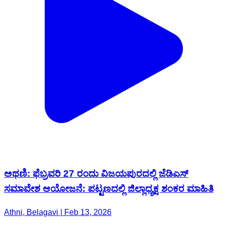
ಅಥಣಿ: ಫೆಬ್ರವರಿ 27 ರಂದು ವಿಜಯಪುರದಲ್ಲಿ ಜೆಡಿಎಸ್
ಸಮಾವೇಶ ಆಯೋಜನೆ: ಪಟ್ಟಣದಲ್ಲಿ ಜಿಲ್ಲಾಧ್ಯಕ್ಷ ಶಂಕರ ಮಾಹಿತಿ
Athni, Belagavi | Feb 13, 2026