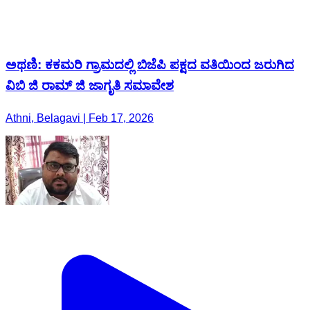
ಅಥಣಿ: ಕಕಮರಿ ಗ್ರಾಮದಲ್ಲಿ ಬಿಜೆಪಿ ಪಕ್ಷದ ವತಿಯಿಂದ ಜರುಗಿದ
ವಿಬಿ ಜಿ ರಾಮ್ ಜಿ ಜಾಗೃತಿ ಸಮಾವೇಶ
Athni, Belagavi | Feb 17, 2026