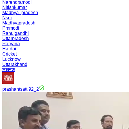
Narendramodi
Nitishkumar
Madhya_pradesh
Nsui
Madhyapradesh
Pmmodi
Rahulgandhi
Uttarpradesh
Haryana
Hardoi
Cricket
Lucknow
Uttarakhand
लखनऊ
prashantsatti92_2