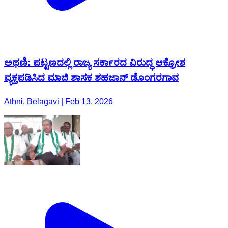
ಅಥಣಿ: ಪಟ್ಟಣದಲ್ಲಿ ರಾಜ್ಯ ಸರ್ಕಾರದ ವಿರುದ್ಧ ಆಕ್ರೋಶ
ವ್ಯಕ್ತಪಡಿಸಿದ ಮಾಜಿ ಶಾಸಕ ಶಹಜಾನ್ ಡೊಂಗರಗಾವ
Athni, Belagavi | Feb 13, 2026