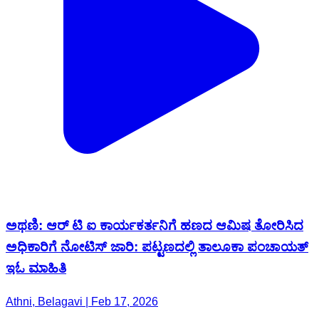
ಅಥಣಿ: ಆರ್ ಟಿ ಐ ಕಾರ್ಯಕರ್ತನಿಗೆ ಹಣದ ಆಮಿಷ ತೋರಿಸಿದ
ಅಧಿಕಾರಿಗೆ ನೋಟಿಸ್ ಜಾರಿ: ಪಟ್ಟಣದಲ್ಲಿ ತಾಲೂಕಾ ಪಂಚಾಯತ್
ಇಓ ಮಾಹಿತಿ
Athni, Belagavi | Feb 17, 2026