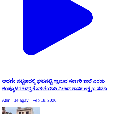
ಅಥಣಿ: ಪಟ್ಟಣದಲ್ಲಿ ಘಟನಟ್ಟಿ ಗ್ರಾಮದ ಸರ್ಕಾರಿ ಶಾಲೆ ಎರಡು
ಕಂಪ್ಯೂಟರಗಳನ್ನ ಕೊಡುಗೆಯಾಗಿ ನೀಡಿದ ಶಾಸಕ ಲಕ್ಷ್ಮಣ ಸವದಿ
Athni, Belagavi | Feb 18, 2026