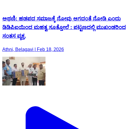
ಅಥಣಿ: ಹಡಪದ ಸಮಾಜಕ್ಕೆ ನೋವು ಆಗದಂತೆ ನೋಡಿ ಎಂದು
ಡಿಡಿಪಿಐಯಿಂದ ಮಹತ್ವ ಸೂತ್ತೋಲೆ : ಪಟ್ಟಣದಲ್ಲಿ ಮುಖಂಡರಿಂದ
ಸಂತಸ ವ್ಯಕ್ತ.
Athni, Belagavi | Feb 18, 2026