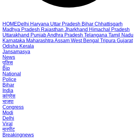
HOME
Delhi
Haryana
Uttar Pradesh
Bihar
Chhattisgarh
Madhya Pradesh
Rajasthan
Jharkhand
Himachal Pradesh
Uttarakhand
Punjab
Andhra Pradesh
Telangana
Tamil Nadu
Karnataka
Maharashtra
Assam
West Bengal
Tripura
Gujarat
Odisha
Kerala
Jansamasya
News
पुलिस
Bjp
National
Police
Bihar
India
कांग्रेस
भाजपा
Congress
Modi
Delhi
Viral
मारपीट
Breakingnews