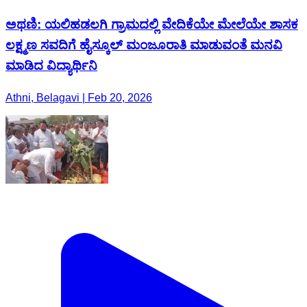
ಅಥಣಿ: ಯಲಿಹಡಲಗಿ ಗ್ರಾಮದಲ್ಲಿ ವೇದಿಕೆಯೇ ಮೇಲೆಯೇ ಶಾಸಕ
ಲಕ್ಷ್ಮಣ ಸವದಿಗೆ ಹೈಸ್ಕೂಲ್ ಮಂಜೂರಾತಿ ಮಾಡುವಂತೆ ಮನವಿ
ಮಾಡಿದ ವಿದ್ಯಾರ್ಥಿನಿ
Athni, Belagavi | Feb 20, 2026