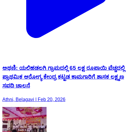
ಅಥಣಿ: ಯಲಿಹಡಲಗಿ ಗ್ರಾಮದಲ್ಲಿ 65 ಲಕ್ಷ ರೂಪಾಯಿ ವೆಚ್ಚದಲ್ಲಿ
ಪ್ರಾಥಮಿಕ ಆರೋಗ್ಯ ಕೇಂದ್ರ ಕಟ್ಟಡ ಕಾಮಗಾರಿಗೆ ಶಾಸಕ ಲಕ್ಷ್ಮಣ
ಸವದಿ ಚಾಲನೆ
Athni, Belagavi | Feb 20, 2026