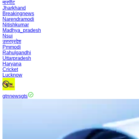
मारपीट
Jharkhand
Breakingnews
Narendramodi
Nitishkumar
Madhya_pradesh
Nsui
उत्तरप्रदेश
Pmmodi
Rahulgandhi
Uttarpradesh
Haryana
Cricket
Lucknow
gtnnewsgts