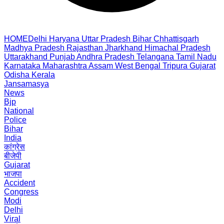
HOME
Delhi
Haryana
Uttar Pradesh
Bihar
Chhattisgarh
Madhya Pradesh
Rajasthan
Jharkhand
Himachal Pradesh
Uttarakhand
Punjab
Andhra Pradesh
Telangana
Tamil Nadu
Karnataka
Maharashtra
Assam
West Bengal
Tripura
Gujarat
Odisha
Kerala
Jansamasya
News
Bjp
National
Police
Bihar
India
कांग्रेस
बीजेपी
Gujarat
भाजपा
Accident
Congress
Modi
Delhi
Viral