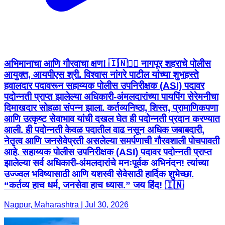
अभिमानाचा आणि गौरवाचा क्षण! 🇮🇳👮‍♂️ नागपूर शहराचे पोलीस
आयुक्त, आयपीएस श्री. विश्वास नांगरे पाटील यांच्या शुभहस्ते
हवालदार पदावरून सहाय्यक पोलीस उपनिरीक्षक (ASI) पदावर
पदोन्नती प्राप्त झालेल्या अधिकारी-अंमलदारांच्या पायपिंग सेरेमनीचा
दिमाखदार सोहळा संपन्न झाला. कर्तव्यनिष्ठा, शिस्त, प्रामाणिकपणा
आणि उत्कृष्ट सेवाभाव यांची दखल घेत ही पदोन्नती प्रदान करण्यात
आली. ही पदोन्नती केवळ पदातील वाढ नसून अधिक जबाबदारी,
नेतृत्व आणि जनसेवेप्रती असलेल्या समर्पणाची गौरवशाली पोचपावती
आहे. सहाय्यक पोलीस उपनिरीक्षक (ASI) पदावर पदोन्नती प्राप्त
झालेल्या सर्व अधिकारी-अंमलदारांचे मनःपूर्वक अभिनंदन! त्यांच्या
उज्ज्वल भविष्यासाठी आणि यशस्वी सेवेसाठी हार्दिक शुभेच्छा.
“कर्तव्य हाच धर्म, जनसेवा हाच ध्यास.” जय हिंद! 🇮🇳
Nagpur, Maharashtra | Jul 30, 2026