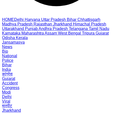
HOME
Delhi
Haryana
Uttar Pradesh
Bihar
Chhattisgarh
Madhya Pradesh
Rajasthan
Jharkhand
Himachal Pradesh
Uttarakhand
Punjab
Andhra Pradesh
Telangana
Tamil Nadu
Karnataka
Maharashtra
Assam
West Bengal
Tripura
Gujarat
Odisha
Kerala
Jansamasya
News
Bjp
National
Police
Bihar
India
कांग्रेस
Gujarat
Accident
Congress
Modi
Delhi
Viral
मारपीट
Jharkhand