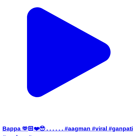
Bappa 🫶🏻❤️🥹 . . . . . . #aagman #viral #ganpati