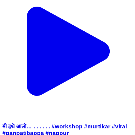
मी इथे आलो… . . . . . . #workshop #murtikar #viral
#ganpatibappa #nagpur