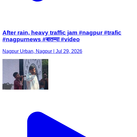
After rain, heavy traffic jam #nagpur #trafic
#nagpurnews #बातम्या #video
Nagpur Urban, Nagpur | Jul 29, 2026