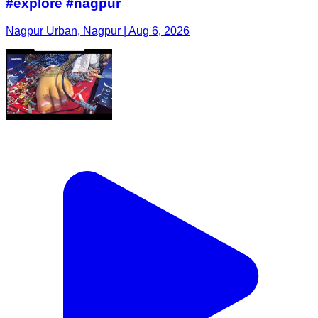
#explore #nagpur
Nagpur Urban, Nagpur | Aug 6, 2026