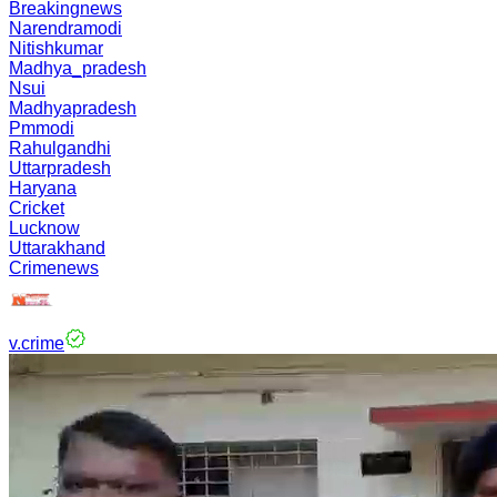
Breakingnews
Narendramodi
Nitishkumar
Madhya_pradesh
Nsui
Madhyapradesh
Pmmodi
Rahulgandhi
Uttarpradesh
Haryana
Cricket
Lucknow
Uttarakhand
Crimenews
v.crime