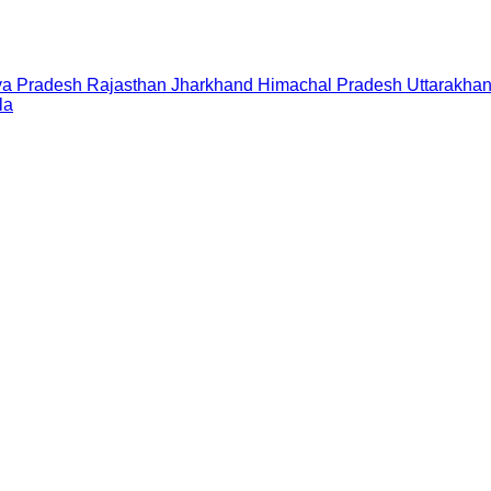
a Pradesh
Rajasthan
Jharkhand
Himachal Pradesh
Uttarakha
la