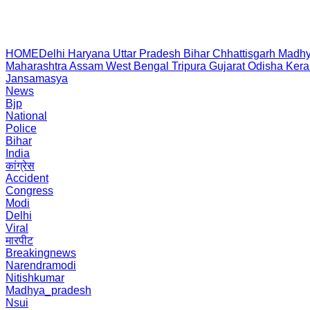
HOME
Delhi
Haryana
Uttar Pradesh
Bihar
Chhattisgarh
Madhy
Maharashtra
Assam
West Bengal
Tripura
Gujarat
Odisha
Kera
Jansamasya
News
Bjp
National
Police
Bihar
India
कांग्रेस
Accident
Congress
Modi
Delhi
Viral
मारपीट
Breakingnews
Narendramodi
Nitishkumar
Madhya_pradesh
Nsui