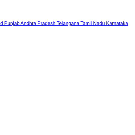
nd
Punjab
Andhra Pradesh
Telangana
Tamil Nadu
Karnataka