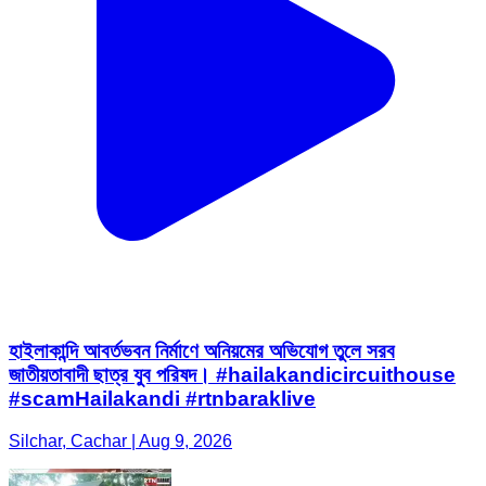
হাইলাকান্দি আবর্তভবন নির্মাণে অনিয়মের অভিযোগ তুলে সরব
জাতীয়তাবাদী ছাত্র যুব পরিষদ। #hailakandicircuithouse
#scamHailakandi #rtnbaraklive
Silchar, Cachar | Aug 9, 2026