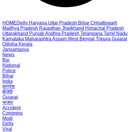
HOME
Delhi
Haryana
Uttar Pradesh
Bihar
Chhattisgarh
Madhya Pradesh
Rajasthan
Jharkhand
Himachal Pradesh
Uttarakhand
Punjab
Andhra Pradesh
Telangana
Tamil Nadu
Karnataka
Maharashtra
Assam
West Bengal
Tripura
Gujarat
Odisha
Kerala
Jansamasya
News
Bjp
National
Police
Bihar
India
कांग्रेस
बीजेपी
Gujarat
भाजपा
Accident
Congress
Modi
Delhi
Viral