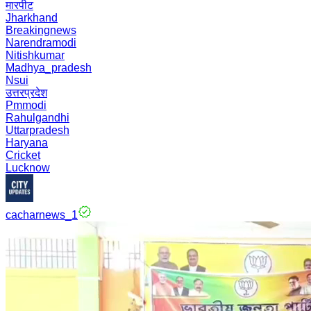
मारपीट
Jharkhand
Breakingnews
Narendramodi
Nitishkumar
Madhya_pradesh
Nsui
उत्तरप्रदेश
Pmmodi
Rahulgandhi
Uttarpradesh
Haryana
Cricket
Lucknow
cacharnews_1