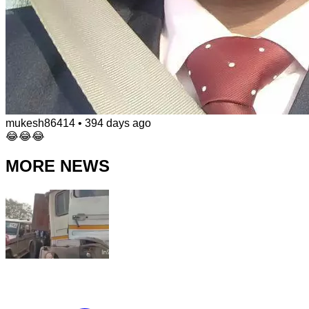
mukesh86414
•
394 days ago
😂😂😂
MORE NEWS