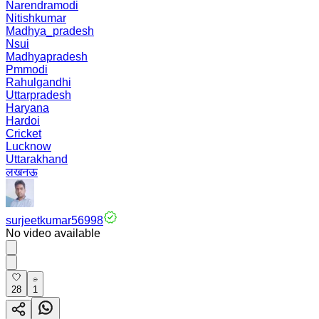
Narendramodi
Nitishkumar
Madhya_pradesh
Nsui
Madhyapradesh
Pmmodi
Rahulgandhi
Uttarpradesh
Haryana
Hardoi
Cricket
Lucknow
Uttarakhand
लखनऊ
surjeetkumar56998
No video available
28
1