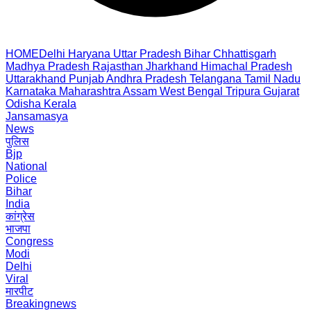
HOME
Delhi
Haryana
Uttar Pradesh
Bihar
Chhattisgarh
Madhya Pradesh
Rajasthan
Jharkhand
Himachal Pradesh
Uttarakhand
Punjab
Andhra Pradesh
Telangana
Tamil Nadu
Karnataka
Maharashtra
Assam
West Bengal
Tripura
Gujarat
Odisha
Kerala
Jansamasya
News
पुलिस
Bjp
National
Police
Bihar
India
कांग्रेस
भाजपा
Congress
Modi
Delhi
Viral
मारपीट
Breakingnews