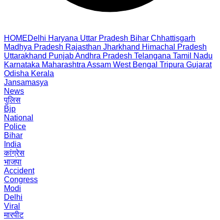
HOME
Delhi
Haryana
Uttar Pradesh
Bihar
Chhattisgarh
Madhya Pradesh
Rajasthan
Jharkhand
Himachal Pradesh
Uttarakhand
Punjab
Andhra Pradesh
Telangana
Tamil Nadu
Karnataka
Maharashtra
Assam
West Bengal
Tripura
Gujarat
Odisha
Kerala
Jansamasya
News
पुलिस
Bjp
National
Police
Bihar
India
कांग्रेस
भाजपा
Accident
Congress
Modi
Delhi
Viral
मारपीट