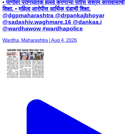
• पत्नीवर प्राणघातक हल्ला करणाऱ्या पतीस सश्रम कारावासाची
शिक्षा. • महिला आरोपीस आर्थिक दंडाची शिक्षा.
@dgpmaharashtra @drpankajbhoyar
@sadashiv.waghmare.16 @dankaa.i
@wardhawow #wardhapolice
Wardha, Maharashtra | Aug 4, 2026