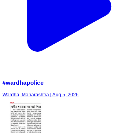
#wardhapolice
Wardha, Maharashtra | Aug 5, 2026