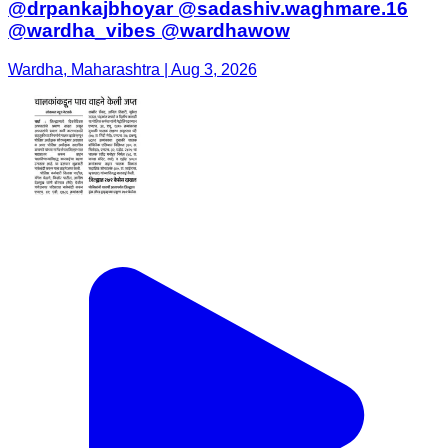
@drpankajbhoyar @sadashiv.waghmare.16
@wardha_vibes @wardhawow
Wardha, Maharashtra | Aug 3, 2026