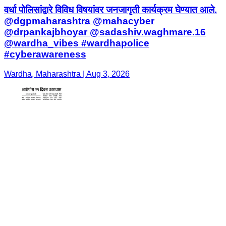
वर्धा पोलिसांद्वारे विविध विषयांवर जनजागृती कार्यक्रम घेण्यात आले.
@dgpmaharashtra @mahacyber
@drpankajbhoyar @sadashiv.waghmare.16
@wardha_vibes #wardhapolice
#cyberawareness
Wardha, Maharashtra | Aug 3, 2026