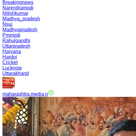
Breakingnews
Narendramodi
Nitishkumar
Madhya_pradesh
Nsui
Madhyapradesh
Pmmodi
Rahulgandhi
Uttarpradesh
Haryana
Hardoi
Cricket
Lucknow
Uttarakhand
maharashtra.media.n