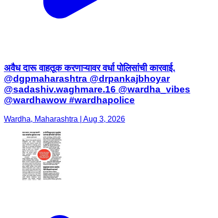
अवैध दारू वाहतूक करणाऱ्यावर वर्धा पोलिसांची कारवाई.
@dgpmaharashtra @drpankajbhoyar
@sadashiv.waghmare.16 @wardha_vibes
@wardhawow #wardhapolice
Wardha, Maharashtra | Aug 3, 2026