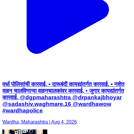
वर्धा पोलिसांची कारवाई. • दारूबंदी कायद्यांतर्गत कारवाई. • नशेत
वाहन चालविणाऱ्या वाहनचालकांवर कारवाई. • जुगार कायद्यांतर्गत
कारवाई. @dgpmaharashtra @drpankajbhoyar
@sadashiv.waghmare.16 @wardhawow
#wardhapolice
Wardha, Maharashtra | Aug 4, 2026