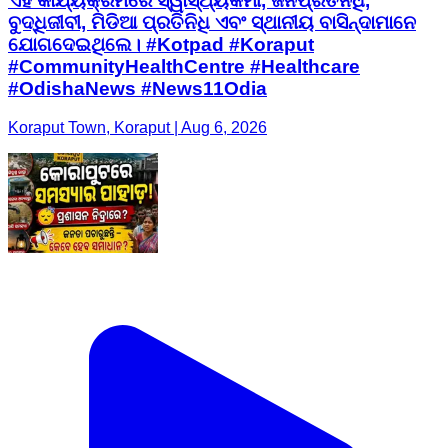
ଏହି କାର୍ଯ୍ୟକ୍ରମରେ ସ୍ୱାସ୍ଥ୍ୟକର୍ମୀ, ଜନପ୍ରତିନିଧି,
ବୁଦ୍ଧିଜୀବୀ, ମିଡିଆ ପ୍ରତିନିଧି ଏବଂ ସ୍ଥାନୀୟ ବାସିନ୍ଦାମାନେ
ଯୋଗଦେଇଥିଲେ। #Kotpad #Koraput
#CommunityHealthCentre #Healthcare
#OdishaNews #News11Odia
Koraput Town, Koraput | Aug 6, 2026