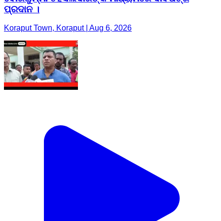
ପ୍ରଦାନ ।
Koraput Town, Koraput | Aug 6, 2026