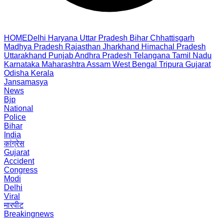
HOME
Delhi
Haryana
Uttar Pradesh
Bihar
Chhattisgarh
Madhya Pradesh
Rajasthan
Jharkhand
Himachal Pradesh
Uttarakhand
Punjab
Andhra Pradesh
Telangana
Tamil Nadu
Karnataka
Maharashtra
Assam
West Bengal
Tripura
Gujarat
Odisha
Kerala
Jansamasya
News
Bjp
National
Police
Bihar
India
कांग्रेस
Gujarat
Accident
Congress
Modi
Delhi
Viral
मारपीट
Breakingnews