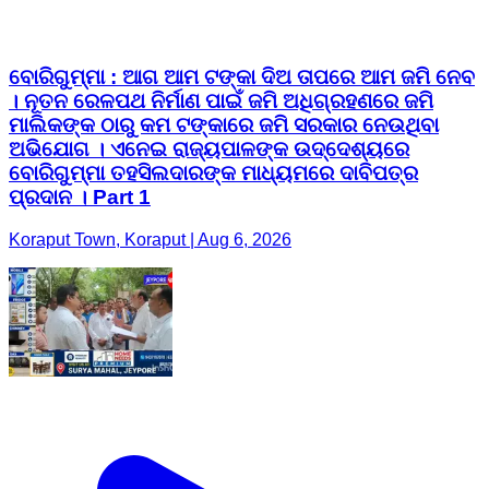
ବୋରିଗୁମ୍ମା : ଆଗ ଆମ ଟଙ୍କା ଦିଅ ତାପରେ ଆମ ଜମି ନେବ
। ନୂତନ ରେଳପଥ ନିର୍ମାଣ ପାଇଁ ଜମି ଅଧିଗ୍ରହଣରେ ଜମି
ମାଲିକଙ୍କ ଠାରୁ କମ ଟଙ୍କାରେ ଜମି ସରକାର ନେଉଥିବା
ଅଭିଯୋଗ । ଏନେଇ ରାଜ୍ୟପାଳଙ୍କ ଉଦ୍ଦେଶ୍ୟରେ
ବୋରିଗୁମ୍ମା ତହସିଲଦାରଙ୍କ ମାଧ୍ୟମରେ ଦାବିପତ୍ର
ପ୍ରଦାନ । Part 1
Koraput Town, Koraput | Aug 6, 2026