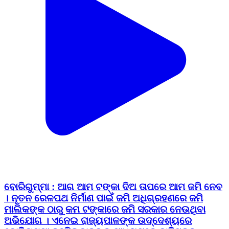
ବୋରିଗୁମ୍ମା : ଆଗ ଆମ ଟଙ୍କା ଦିଅ ତାପରେ ଆମ ଜମି ନେବ
। ନୂତନ ରେଳପଥ ନିର୍ମାଣ ପାଇଁ ଜମି ଅଧିଗ୍ରହଣରେ ଜମି
ମାଲିକଙ୍କ ଠାରୁ କମ ଟଙ୍କାରେ ଜମି ସରକାର ନେଉଥିବା
ଅଭିଯୋଗ । ଏନେଇ ରାଜ୍ୟପାଳଙ୍କ ଉଦ୍ଦେଶ୍ୟରେ