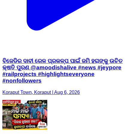
ବିଜେଡିର ଦାବୀ ରେଳ ପ୍ରକଳ୍ପ ପାଇଁ ଜମି ହରାଙ୍କୁ ଉଚିତ
କ୍ଷତି ପୁରଣ @amoodishalive #news #jeypore
#railprojects #highlightseveryone
#nonfollowers
Koraput Town, Koraput | Aug 6, 2026