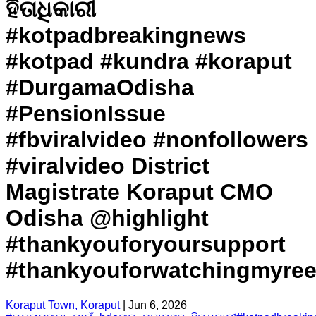
ହିତାଧିକାରୀ
#kotpadbreakingnews
#kotpad #kundra #koraput
#DurgamaOdisha
#PensionIssue
#fbviralvideo #nonfollowers
#viralvideo District
Magistrate Koraput CMO
Odisha @highlight
#thankyouforyoursupport
#thankyouforwatchingmyree
Koraput Town, Koraput
|
Jun 6, 2026