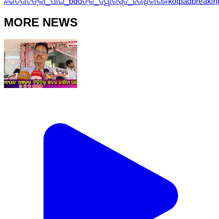
#
ଭତ୍ତାଟଙ୍କା_ପାଇଁ_bdoଙ୍କ_ଦ୍ୱାରସ୍ତ_ହିତାଧିକାରୀ
#
kotpadbreaki
MORE NEWS