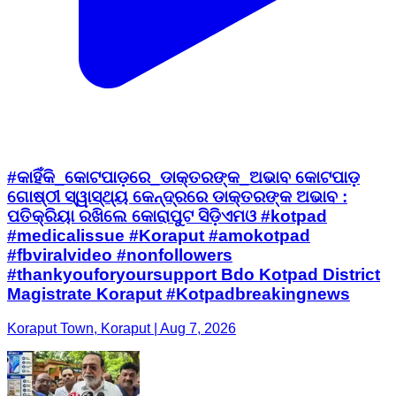
#କାହିଁକି_କୋଟପାଡ଼ରେ_ଡାକ୍ତରଙ୍କ_ଅଭାବ କୋଟପାଡ଼
ଗୋଷ୍ଠୀ ସ୍ୱାସ୍ଥ୍ୟ କେନ୍ଦ୍ରରେ ଡାକ୍ତରଙ୍କ ଅଭାବ :
ପତିକ୍ରିୟା ରଖିଲେ କୋରାପୁଟ ସିଡ଼ିଏମଓ #kotpad
#medicalissue #Koraput #amokotpad
#fbviralvideo #nonfollowers
#thankyouforyoursupport Bdo Kotpad District
Magistrate Koraput #Kotpadbreakingnews
Koraput Town, Koraput | Aug 7, 2026