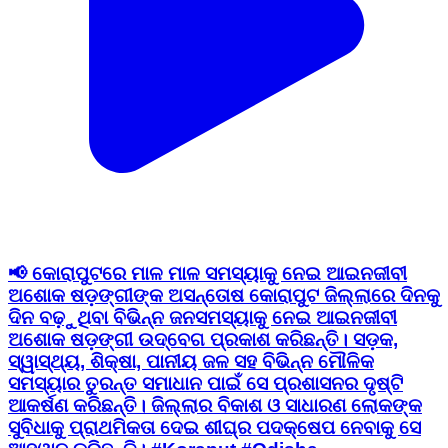
📢 କୋରାପୁଟରେ ମାଳ ମାଳ ସମସ୍ୟାକୁ ନେଇ ଆଇନଜୀବୀ
ଅଶୋକ ଷଡ଼ଙ୍ଗୀଙ୍କ ଅସନ୍ତୋଷ କୋରାପୁଟ ଜିଲ୍ଲାରେ ଦିନକୁ
ଦିନ ବଢ଼ୁଥିବା ବିଭିନ୍ନ ଜନସମସ୍ୟାକୁ ନେଇ ଆଇନଜୀବୀ
ଅଶୋକ ଷଡ଼ଙ୍ଗୀ ଉଦ୍ବେଗ ପ୍ରକାଶ କରିଛନ୍ତି। ସଡ଼କ,
ସ୍ୱାସ୍ଥ୍ୟ, ଶିକ୍ଷା, ପାନୀୟ ଜଳ ସହ ବିଭିନ୍ନ ମୌଳିକ
ସମସ୍ୟାର ତୁରନ୍ତ ସମାଧାନ ପାଇଁ ସେ ପ୍ରଶାସନର ଦୃଷ୍ଟି
ଆକର୍ଷଣ କରିଛନ୍ତି। ଜିଲ୍ଲାର ବିକାଶ ଓ ସାଧାରଣ ଲୋକଙ୍କ
ସୁବିଧାକୁ ପ୍ରାଥମିକତା ଦେଇ ଶୀଘ୍ର ପଦକ୍ଷେପ ନେବାକୁ ସେ