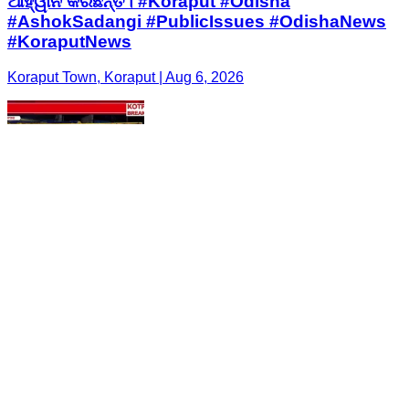
ଆହ୍ୱାନ କରିଛନ୍ତି। #Koraput #Odisha
#AshokSadangi #PublicIssues #OdishaNews
#KoraputNews
Koraput Town, Koraput | Aug 6, 2026