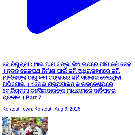
ବୋରିଗୁମ୍ମା : ଆଗ ଆମ ଟଙ୍କା ଦିଅ ତାପରେ ଆମ ଜମି ନେବ
। ନୂତନ ରେଳପଥ ନିର୍ମାଣ ପାଇଁ ଜମି ଅଧିଗ୍ରହଣରେ ଜମି
ମାଲିକଙ୍କ ଠାରୁ କମ ଟଙ୍କାରେ ଜମି ସରକାର ନେଉଥିବା
ଅଭିଯୋଗ । ଏନେଇ ରାଜ୍ୟପାଳଙ୍କ ଉଦ୍ଦେଶ୍ୟରେ
ବୋରିଗୁମ୍ମା ତହସିଲଦାରଙ୍କ ମାଧ୍ୟମରେ ଦାବିପତ୍ର
ପ୍ରଦାନ । Part 7
Koraput Town, Koraput | Aug 6, 2026