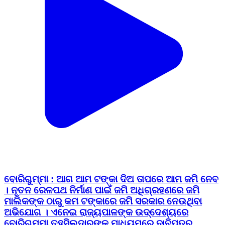
ବୋରିଗୁମ୍ମା : ଆଗ ଆମ ଟଙ୍କା ଦିଅ ତାପରେ ଆମ ଜମି ନେବ
। ନୂତନ ରେଳପଥ ନିର୍ମାଣ ପାଇଁ ଜମି ଅଧିଗ୍ରହଣରେ ଜମି
ମାଲିକଙ୍କ ଠାରୁ କମ ଟଙ୍କାରେ ଜମି ସରକାର ନେଉଥିବା
ଅଭିଯୋଗ । ଏନେଇ ରାଜ୍ୟପାଳଙ୍କ ଉଦ୍ଦେଶ୍ୟରେ
ବୋରିଗୁମ୍ମା ତହସିଲଦାରଙ୍କ ମାଧ୍ୟମରେ ଦାବିପତ୍ର