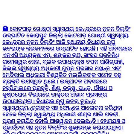
🏥 କୋଟପାଡ଼ ଗୋଷ୍ଠୀ ସ୍ୱାସ୍ଥ୍ୟ କେନ୍ଦ୍ରରେ ନୂତନ ବିଲ୍ଡିଂ
ଉଦ୍ଘାଟିତ କୋରାପୁଟ ଜିଲ୍ଲା କୋଟପାଡ଼ ଗୋଷ୍ଠୀ ସ୍ୱାସ୍ଥ୍ୟ
କେନ୍ଦ୍ରର ନୂତନ ବିଲ୍ଡିଂ ଆଜି ସ୍ଥାନୀୟ ବିଧାୟକ ରୂପୁ
ଭତରାଙ୍କ କରକମଳରେ ଉଦ୍ଘାଟିତ ହୋଇଛି। ଏହି ଅବସରରେ
ଏନଏସି ଅଧ୍ୟକ୍ଷ ଏମ୍. ଶଙ୍କର ରାଓ, ସାଂସଦ ପ୍ରତିନିଧି
ରାମେଶ୍ୱର ଜେନା, ବ୍ଲକ ଉପାଧ୍ୟକ୍ଷ ତପନ ପାଣିଗ୍ରାହୀ,
ଜିଲ୍ଲା ସ୍ୱାସ୍ଥ୍ୟ ଅଧିକାରୀ ଗୁପ୍ତ ପ୍ରସାଦ ମହାନ୍ତ ଏବଂ
ମେଡିକାଲ ଅଧିକାରୀ ବିଶ୍ୱଜିତ ମଲ୍ଲିକଙ୍କ ସମେତ ବହୁ
ବ୍ୟକ୍ତି ଉପସ୍ଥିତ ଥିଲେ। ଉଦ୍ଘାଟନ ଅବସରରେ
ହସ୍ପିଟାଲରେ ପ୍ରସୂତି, ଶିଶୁ, ଚକ୍ଷୁ, ଦାନ୍ତ, ଔଷଧ ଓ
କୁଷ୍ଠରୋଗ ବିଭାଗରେ ଡାକ୍ତର ଅଭାବ ପ୍ରସଙ୍ଗ
ଉଠାଯାଇଥିଲା। ବିଧାୟକ ରୂପୁ ଭତରା ତୁରନ୍ତ
ସ୍ୱାସ୍ଥ୍ୟମନ୍ତ୍ରୀଙ୍କ ସହ ଫୋନ୍‌ରେ ଆଲୋଚନା କରିଥିବା
ବେଳେ ଜିଲ୍ଲା ସ୍ୱାସ୍ଥ୍ୟ ଅଧିକାରୀ ଶୀଘ୍ର ଖାଲି ପଦବୀ
ପୂରଣ କରାଯିବ ବୋଲି ଆଶ୍ୱାସନ ଦେଇଛନ୍ତି। ହୋମଯଜ୍ଞ ଓ
ପୂଜାର୍ଚ୍ଚନା ସହ ନୂତନ ବିଲ୍ଡିଂର ଶୁଭାରମ୍ଭ କରାଯାଇଥିଲା।