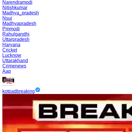
Narendramodi
Nitishkumar
Madhya_pradesh
Nsui
Madhyapradesh
Pmmodi
Rahulgandhi
Uttarpradesh
Haryana
Cricket
Lucknow
Uttarakhand
Crimenews
Aap
kotpadbreaking