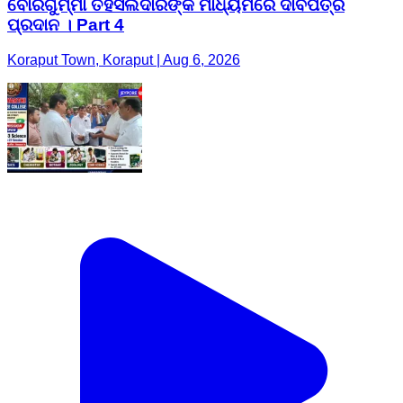
ବୋରିଗୁମ୍ମା ତହସିଲଦାରଙ୍କ ମାଧ୍ୟମରେ ଦାବିପତ୍ର
ପ୍ରଦାନ । Part 4
Koraput Town, Koraput | Aug 6, 2026