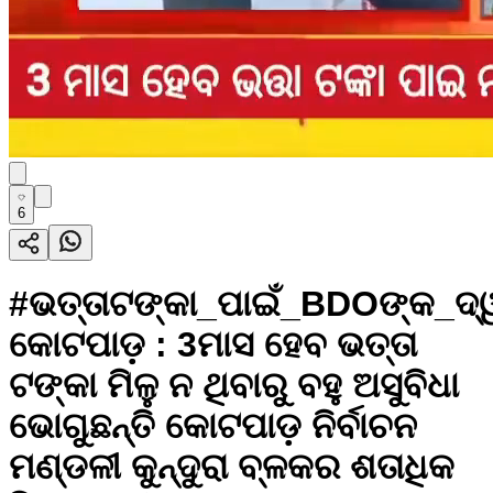
6
#ଭତ୍ତାଟଙ୍କା_ପାଇଁ_BDOଙ୍କ_ଦ୍ୱା
କୋଟପାଡ଼ : 3ମାସ ହେବ ଭତ୍ତା
ଟଙ୍କା ମିଳୁ ନ ଥିବାରୁ ବହୁ ଅସୁବିଧା
ଭୋଗୁଛନ୍ତି କୋଟପାଡ଼ ନିର୍ବାଚନ
ମଣ୍ଡଳୀ କୁନ୍ଦୁରା ବ୍ଳକର ଶତାଧିକ