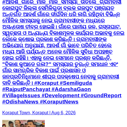
#ଆଦର୍ଶ_ଗାଁରେ_ମାଳ_ମାଳ_ସମସ୍ୟା_ତାତିଲେ_ଗ୍ରାମବାସୀ
କୋରାପୁଟ ଜିଲ୍ଲା ସେମିଳିଗୁଡା ବ୍ଲକ ରାଜପୁଟ ପଞ୍ଚାୟତ
ଅନ୍ତର୍ଗତ ଆଦର୍ଶ ଗାଁରେ ଦୀର୍ଘଦିନ ଧରି ଲାଗି ରହିଥିବା ବିଭିନ୍ନ
ମୌଳିକ ସମସ୍ୟାକୁ ନେଇ ଗ୍ରାମବାସୀଙ୍କ ମଧ୍ୟରେ
ଅସନ୍ତୋଷ ତୀବ୍ର ହୋଇଛି। ଗାଁରେ ପାନୀୟ ଜଳ, ରାସ୍ତାଘାଟ,
ସ୍ୱଚ୍ଛତା ଓ ଅନ୍ୟାନ୍ୟ ବିକାଶମୂଳକ କାର୍ଯ୍ୟର ଅଭାବକୁ ନେଇ
ଲୋକେ କ୍ଷୋଭ ପ୍ରକାଶ କରିଛନ୍ତି। ଗ୍ରାମବାସୀଙ୍କ
ଅଭିଯୋଗ ଅନୁଯାୟୀ, ଆଦର୍ଶ ଗାଁ ଭାବେ ପରିଚିତ ହେଲେ
ମଧ୍ୟ ଆଜି ପର୍ଯ୍ୟନ୍ତ ଅନେକ ମୌଳିକ ସୁବିଧା ଅପହଞ୍ଚ
ହୋଇ ରହିଛି। ଏହାକୁ ନେଇ ସେମାନେ ପ୍ରଶ୍ନ କରିଛନ୍ତି,
"ବିକାଶ କୁଆଡେ ଗଲା?" ସମସ୍ୟାର ତୁରନ୍ତ ସମାଧାନ ଏବଂ
ଗାଁର ସାମଗ୍ରିକ ବିକାଶ ପାଇଁ ପ୍ରଶାସନ ଓ
ଜନପ୍ରତିନିଧିମାନେ ଶୀଘ୍ର ପଦକ୍ଷେପ ନେବାକୁ ଗ୍ରାମବାସୀ
ଦାବି କରିଛନ୍ତି। #Koraput #Semiliguda
#RajputPanchayat #AdarshaGaon
#VillageIssues #Development #GroundReport
#OdishaNews #KoraputNews
Koraput Town, Koraput | Aug 6, 2026