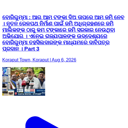
ବୋରିଗୁମ୍ମା : ଆଗ ଆମ ଟଙ୍କା ଦିଅ ତାପରେ ଆମ ଜମି ନେବ
। ନୂତନ ରେଳପଥ ନିର୍ମାଣ ପାଇଁ ଜମି ଅଧିଗ୍ରହଣରେ ଜମି
ମାଲିକଙ୍କ ଠାରୁ କମ ଟଙ୍କାରେ ଜମି ସରକାର ନେଉଥିବା
ଅଭିଯୋଗ । ଏନେଇ ରାଜ୍ୟପାଳଙ୍କ ଉଦ୍ଦେଶ୍ୟରେ
ବୋରିଗୁମ୍ମା ତହସିଲଦାରଙ୍କ ମାଧ୍ୟମରେ ଦାବିପତ୍ର
ପ୍ରଦାନ । Part 3
Koraput Town, Koraput | Aug 6, 2026