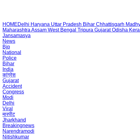
HOME
Delhi
Haryana
Uttar Pradesh
Bihar
Chhattisgarh
Madhy
Maharashtra
Assam
West Bengal
Tripura
Gujarat
Odisha
Kera
Jansamasya
News
Bjp
National
Police
Bihar
India
कांग्रेस
Gujarat
Accident
Congress
Modi
Delhi
Viral
मारपीट
Jharkhand
Breakingnews
Narendramodi
Nitishkumar