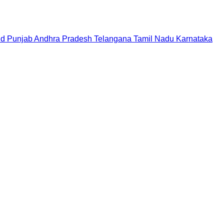
nd
Punjab
Andhra Pradesh
Telangana
Tamil Nadu
Karnataka