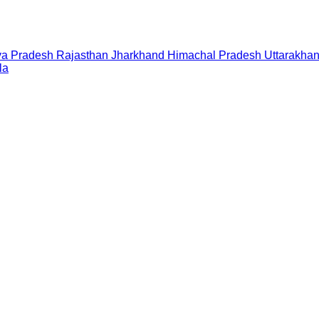
a Pradesh
Rajasthan
Jharkhand
Himachal Pradesh
Uttarakha
la