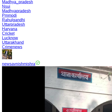
Madhya_pradesh
Nsui
Madhyapradesh
Pmmodi
Rahulgandhi
Uttarpradesh
Haryana
Cricket
Lucknow
Uttarakhand
Crimenews
newsavnishmishra