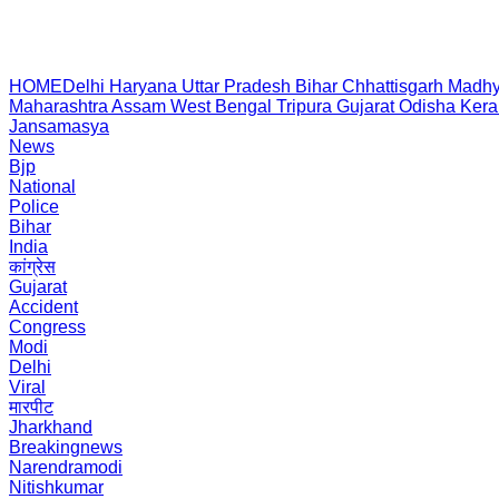
HOME
Delhi
Haryana
Uttar Pradesh
Bihar
Chhattisgarh
Madhy
Maharashtra
Assam
West Bengal
Tripura
Gujarat
Odisha
Kera
Jansamasya
News
Bjp
National
Police
Bihar
India
कांग्रेस
Gujarat
Accident
Congress
Modi
Delhi
Viral
मारपीट
Jharkhand
Breakingnews
Narendramodi
Nitishkumar