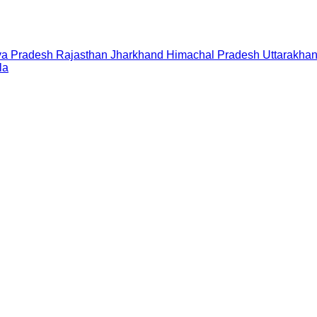
a Pradesh
Rajasthan
Jharkhand
Himachal Pradesh
Uttarakha
la