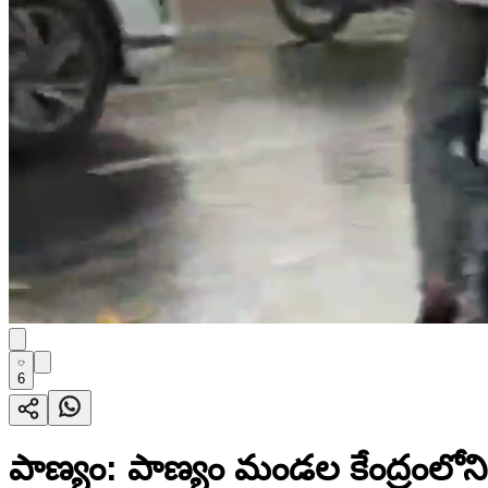
6
పాణ్యం: పాణ్యం మండల కేంద్రంలోని