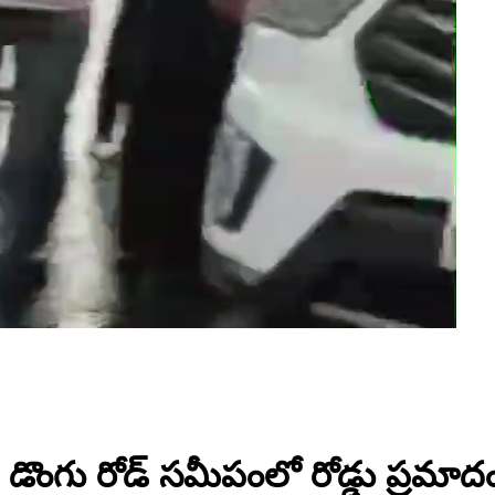
 డొంగు రోడ్ సమీపంలో రోడ్డు ప్రమాద