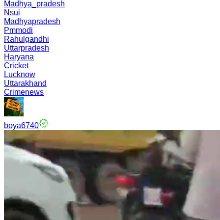
Madhya_pradesh
Nsui
Madhyapradesh
Pmmodi
Rahulgandhi
Uttarpradesh
Haryana
Cricket
Lucknow
Uttarakhand
Crimenews
boya6740