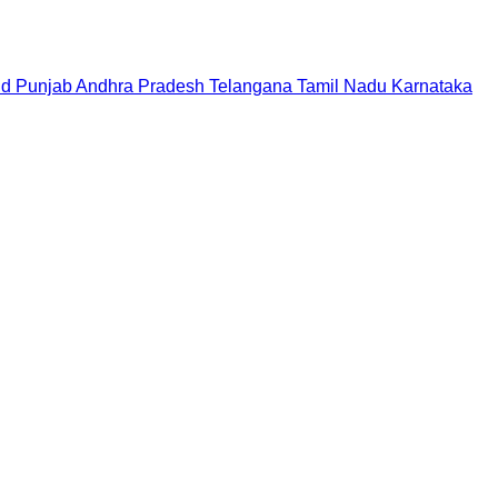
nd
Punjab
Andhra Pradesh
Telangana
Tamil Nadu
Karnataka