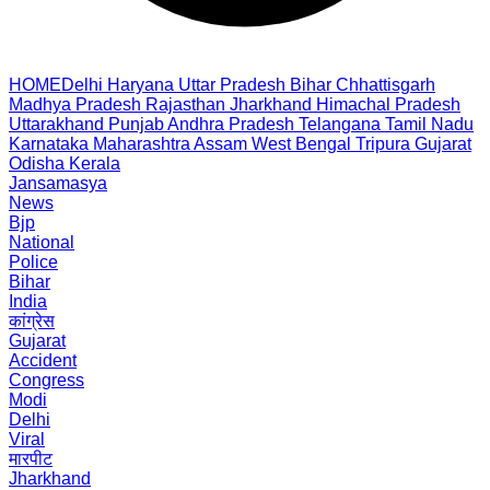
HOME
Delhi
Haryana
Uttar Pradesh
Bihar
Chhattisgarh
Madhya Pradesh
Rajasthan
Jharkhand
Himachal Pradesh
Uttarakhand
Punjab
Andhra Pradesh
Telangana
Tamil Nadu
Karnataka
Maharashtra
Assam
West Bengal
Tripura
Gujarat
Odisha
Kerala
Jansamasya
News
Bjp
National
Police
Bihar
India
कांग्रेस
Gujarat
Accident
Congress
Modi
Delhi
Viral
मारपीट
Jharkhand