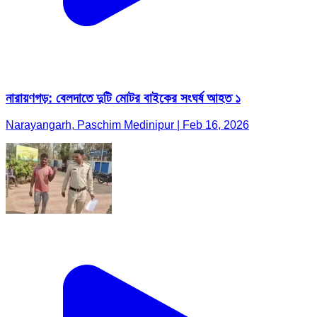
নারায়ণগড়: বেলদাতে দুটি মোটর বাইকের সংঘর্ষ আহত ১
Narayangarh, Paschim Medinipur | Feb 16, 2026