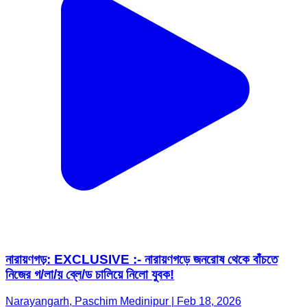
নারায়ণগড়: EXCLUSIVE :- নারায়ণগড়ে জনরোষ থেকে বাঁচতে
নিজের গ/লা/য় ব্লে/ড চালিয়ে নিলো যুবক!
Narayangarh, Paschim Medinipur | Feb 18, 2026