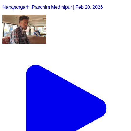
Narayangarh, Paschim Medinipur | Feb 20, 2026