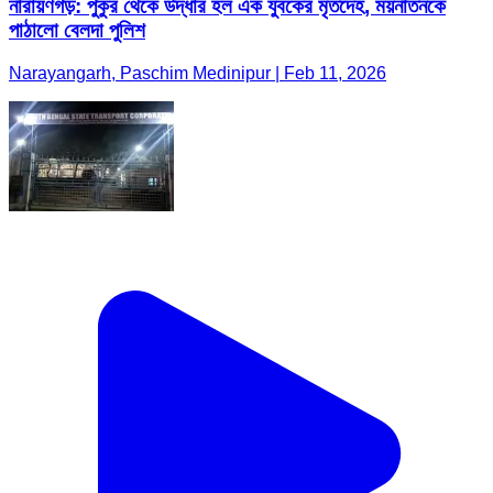
নারায়ণগড়: পুকুর থেকে উদ্ধার হল এক যুবকের মৃতদেহ, ময়নাতনকে
পাঠালো বেলদা পুলিশ
Narayangarh, Paschim Medinipur | Feb 11, 2026