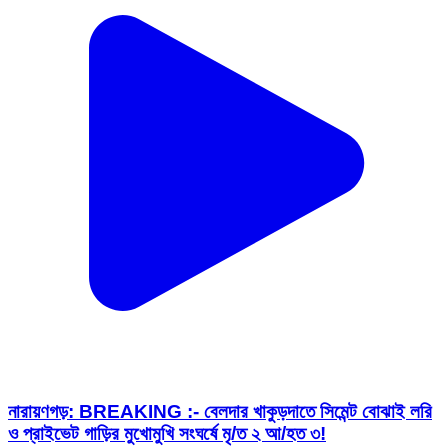
নারায়ণগড়: BREAKING :- বেলদার খাকুড়দাতে সিমেন্ট বোঝাই লরি
ও প্রাইভেট গাড়ির মুখোমুখি সংঘর্ষে মৃ/ত ২ আ/হত ৩!