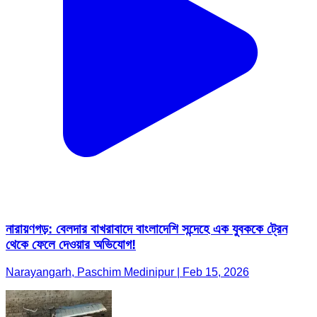
নারায়ণগড়: বেলদার বাখরাবাদে বাংলাদেশি সন্দেহে এক যুবককে ট্রেন
থেকে ফেলে দেওয়ার অভিযোগ!
Narayangarh, Paschim Medinipur | Feb 15, 2026