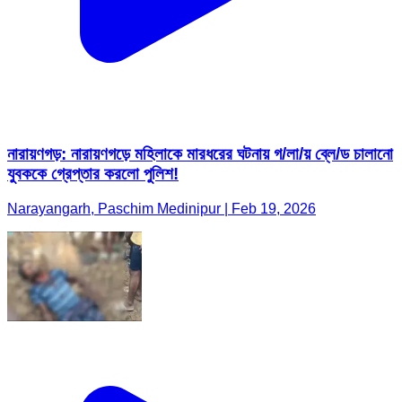
নারায়ণগড়: নারায়ণগড়ে মহিলাকে মারধরের ঘটনায় গ/লা/য় ব্লে/ড চালানো
যুবককে গ্রেপ্তার করলো পুলিশ!
Narayangarh, Paschim Medinipur | Feb 19, 2026