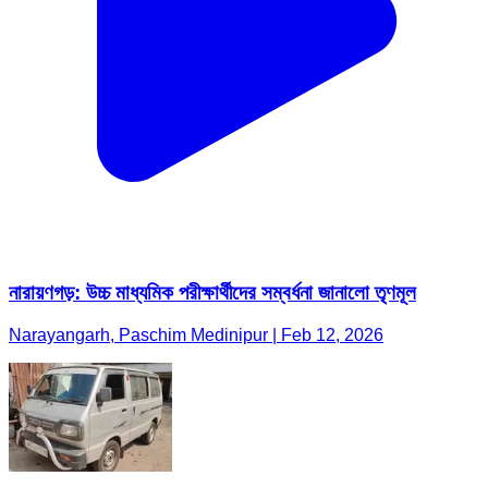
নারায়ণগড়: উচ্চ মাধ্যমিক পরীক্ষার্থীদের সম্বর্ধনা জানালো তৃণমূল
Narayangarh, Paschim Medinipur | Feb 12, 2026