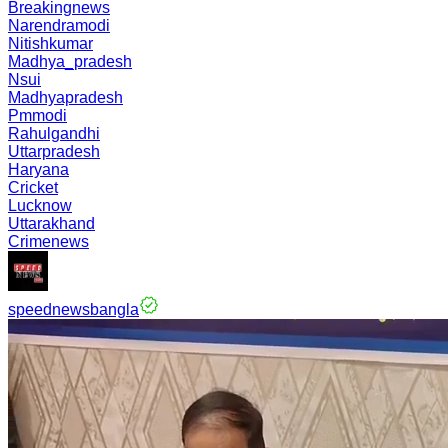
Breakingnews
Narendramodi
Nitishkumar
Madhya_pradesh
Nsui
Madhyapradesh
Pmmodi
Rahulgandhi
Uttarpradesh
Haryana
Cricket
Lucknow
Uttarakhand
Crimenews
speednewsbangla