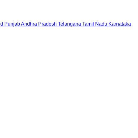
nd
Punjab
Andhra Pradesh
Telangana
Tamil Nadu
Karnataka