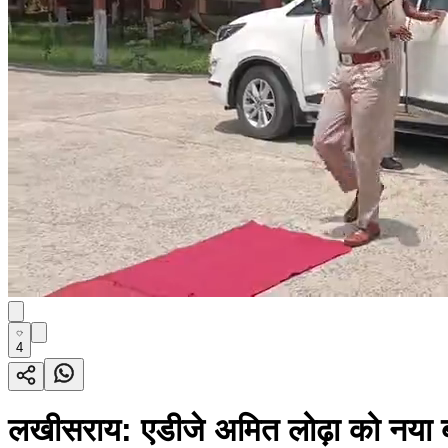
4
लखीसराय: एडीजे अमित लोढ़ा को नया ब