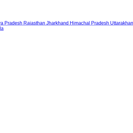
a Pradesh
Rajasthan
Jharkhand
Himachal Pradesh
Uttarakha
la