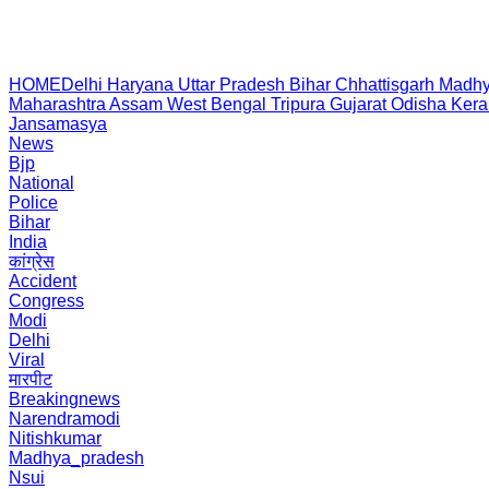
HOME
Delhi
Haryana
Uttar Pradesh
Bihar
Chhattisgarh
Madhy
Maharashtra
Assam
West Bengal
Tripura
Gujarat
Odisha
Kera
Jansamasya
News
Bjp
National
Police
Bihar
India
कांग्रेस
Accident
Congress
Modi
Delhi
Viral
मारपीट
Breakingnews
Narendramodi
Nitishkumar
Madhya_pradesh
Nsui