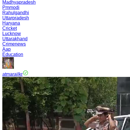
Madhyapradesh
Pmmodi
Rahulgandhi
Uttarpradesh
Haryana
Cricket
Lucknow
Uttarakhand
Crimenews
Aap
Education
atmarajlkr