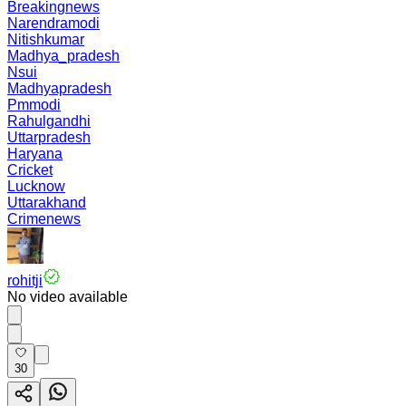
Breakingnews
Narendramodi
Nitishkumar
Madhya_pradesh
Nsui
Madhyapradesh
Pmmodi
Rahulgandhi
Uttarpradesh
Haryana
Cricket
Lucknow
Uttarakhand
Crimenews
rohitji
No video available
30