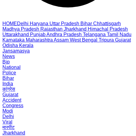
HOME
Delhi
Haryana
Uttar Pradesh
Bihar
Chhattisgarh
Madhya Pradesh
Rajasthan
Jharkhand
Himachal Pradesh
Uttarakhand
Punjab
Andhra Pradesh
Telangana
Tamil Nadu
Karnataka
Maharashtra
Assam
West Bengal
Tripura
Gujarat
Odisha
Kerala
Jansamasya
News
Bjp
National
Police
Bihar
India
कांग्रेस
Gujarat
Accident
Congress
Modi
Delhi
Viral
मारपीट
Jharkhand