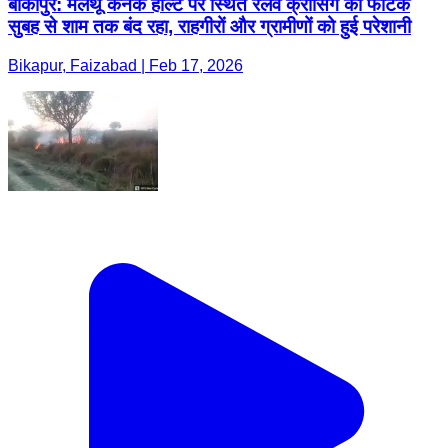
बीकापुर: मलेथू कनक हॉल्ट पर स्थित रेलवे क्रॉसिंग का फाटक
सुबह से शाम तक बंद रहा, राहगीरों और ग्रामीणों को हुई परेशानी
Bikapur, Faizabad | Feb 17, 2026