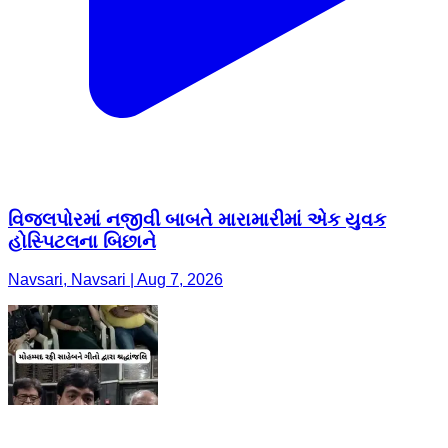
વિજલપોરમાં નજીવી બાબતે મારામારીમાં એક યુવક
હોસ્પિટલના બિછાને
Navsari, Navsari | Aug 7, 2026