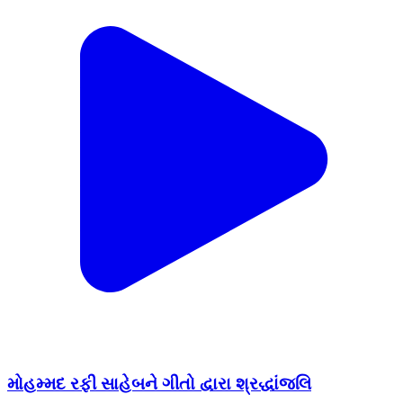
મોહમ્મદ રફી સાહેબને ગીતો દ્વારા શ્રદ્ધાંજલિ