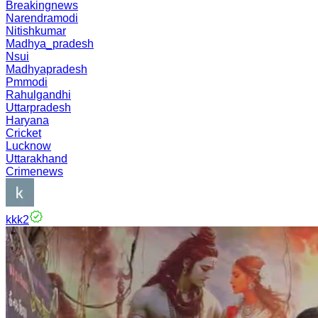
Breakingnews
Narendramodi
Nitishkumar
Madhya_pradesh
Nsui
Madhyapradesh
Pmmodi
Rahulgandhi
Uttarpradesh
Haryana
Cricket
Lucknow
Uttarakhand
Crimenews
kkk2