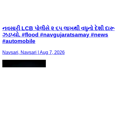
નવસારી LCB પોલીસે ૨ ૬૫ લાખથી વધુનો દેશી દારૂ
ઝડપ્યો. #flood #navgujaratsamay #news
#automobile
Navsari, Navsari | Aug 7, 2026