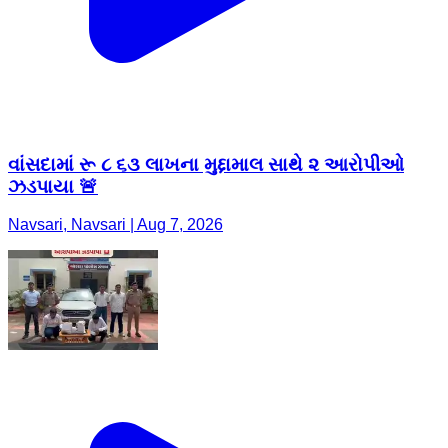
વાંસદામાં રૂ ૮ ૬૩ લાખના મુદ્દામાલ સાથે ૨ આરોપીઓ
ઝડપાયા 🚨
Navsari, Navsari | Aug 7, 2026