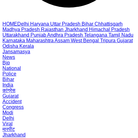
HOME
Delhi
Haryana
Uttar Pradesh
Bihar
Chhattisgarh
Madhya Pradesh
Rajasthan
Jharkhand
Himachal Pradesh
Uttarakhand
Punjab
Andhra Pradesh
Telangana
Tamil Nadu
Karnataka
Maharashtra
Assam
West Bengal
Tripura
Gujarat
Odisha
Kerala
Jansamasya
News
Bjp
National
Police
Bihar
India
कांग्रेस
Gujarat
Accident
Congress
Modi
Delhi
Viral
मारपीट
Jharkhand