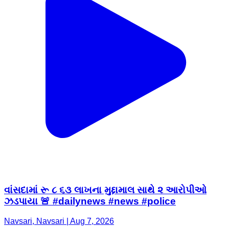
વાંસદામાં રૂ ૮ ૬૩ લાખના મુદ્દામાલ સાથે ૨ આરોપીઓ
ઝડપાયા 🚨 #dailynews #news #police
Navsari, Navsari | Aug 7, 2026