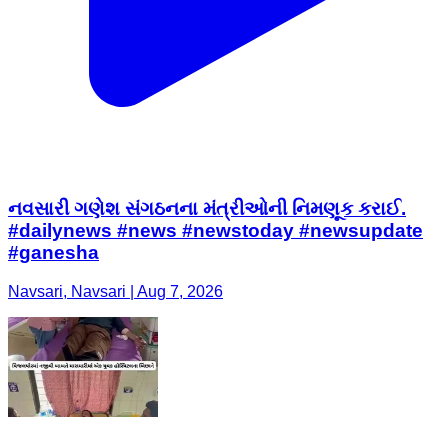
નવસારી ગણેશ સંગઠનના મંત્રીઓની નિમણૂક કરાઈ.
#dailynews #news #newstoday #newsupdate
#ganesha
Navsari, Navsari | Aug 7, 2026