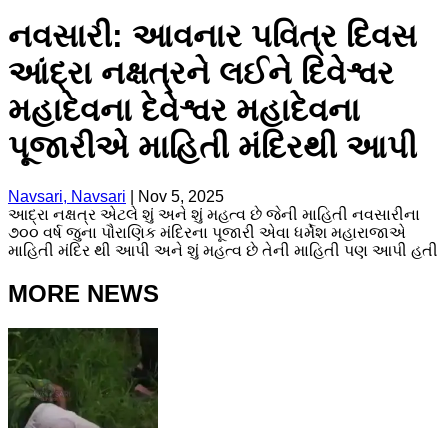
નવસારી: આવનાર પવિત્ર દિવસ
આંદ્રા નક્ષત્રને લઈને દિવેશ્વર
મહાદેવના દેવેશ્વર મહાદેવના
પૂજારીએ માહિતી મંદિરથી આપી
Navsari, Navsari
|
Nov 5, 2025
આદ્રા નક્ષત્ર એટલે શું અને શું મહત્વ છે જેની માહિતી નવસારીના
૭૦૦ વર્ષ જુના પૌરાણિક મંદિરના પૂજારી એવા ધર્મેશ મહારાજાએ
માહિતી મંદિર થી આપી અને શું મહત્વ છે તેની માહિતી પણ આપી હતી
MORE NEWS