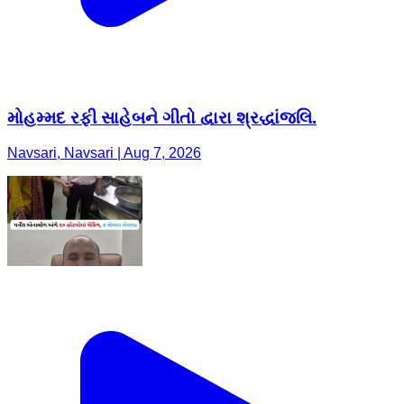
મોહમ્મદ રફી સાહેબને ગીતો દ્વારા શ્રદ્ધાંજલિ.
Navsari, Navsari | Aug 7, 2026