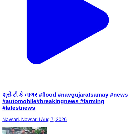
શ્રી ટી કે નાગર #flood #navgujaratsamay #news
#automobile#breakingnews #farming
#latestnews
Navsari, Navsari | Aug 7, 2026