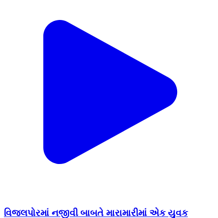
વિજલપોરમાં નજીવી બાબતે મારામારીમાં એક યુવક