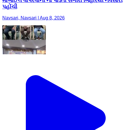
મોબાઈલ વાપરવાની ના પાડતા સગીરા બિહારથી નવસારી
પહોંચી
Navsari, Navsari | Aug 8, 2026