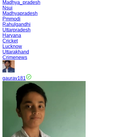
Madhya_pradesh
Nsui
Madhyapradesh
Pmmodi
Rahulgandhi
Uttarpradesh
Haryana
Cricket
Lucknow
Uttarakhand
Crimenews
gaurav181