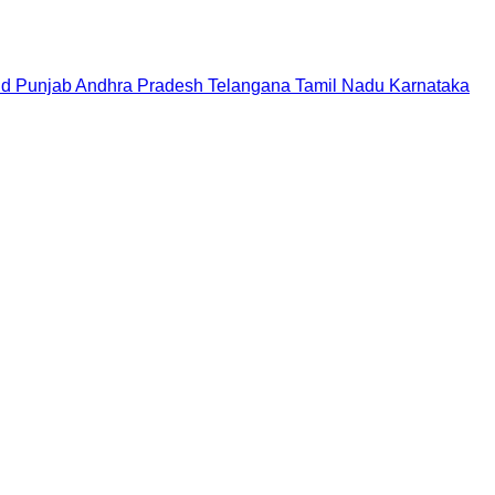
nd
Punjab
Andhra Pradesh
Telangana
Tamil Nadu
Karnataka