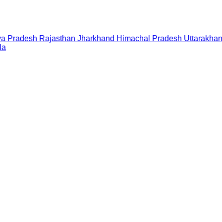
a Pradesh
Rajasthan
Jharkhand
Himachal Pradesh
Uttarakha
la