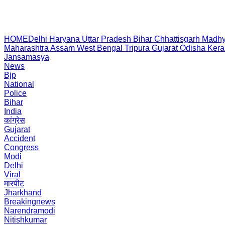
HOME
Delhi
Haryana
Uttar Pradesh
Bihar
Chhattisgarh
Madhy
Maharashtra
Assam
West Bengal
Tripura
Gujarat
Odisha
Kera
Jansamasya
News
Bjp
National
Police
Bihar
India
कांग्रेस
Gujarat
Accident
Congress
Modi
Delhi
Viral
मारपीट
Jharkhand
Breakingnews
Narendramodi
Nitishkumar