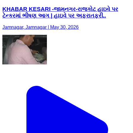
KHABAR KESARI -જામનગર-રાજકોટ હાઇવે પર
ટેન્કરમાં ભીષણ આગ | હાઇવે પર અફરાતફરી..
Jamnagar, Jamnagar | May 30, 2026