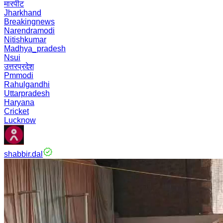
मारपीट
Jharkhand
Breakingnews
Narendramodi
Nitishkumar
Madhya_pradesh
Nsui
उत्तरप्रदेश
Pmmodi
Rahulgandhi
Uttarpradesh
Haryana
Cricket
Lucknow
shabbir.dal