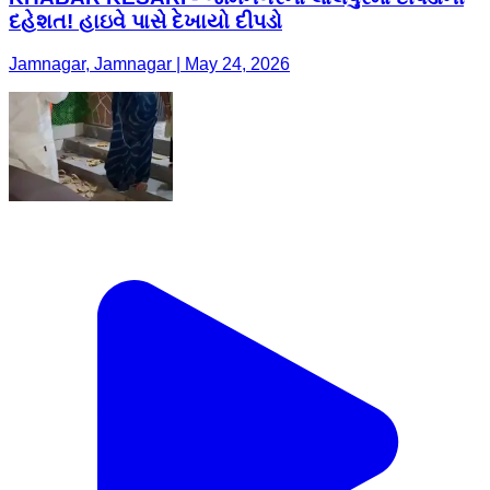
દહેશત! હાઇવે પાસે દેખાયો દીપડો
Jamnagar, Jamnagar | May 24, 2026