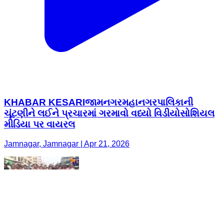
KHABAR KESARIજામનગરમહાનગરપાલિકાની
ચૂંટણીને લઈને પ્રચારમાં ગરમાવો વધ્યો વિડીયોસોશિયલ
મીડિયા પર વાયરલ
Jamnagar, Jamnagar | Apr 21, 2026