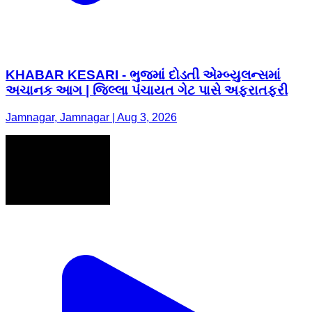
KHABAR KESARI - ભુજમાં દોડતી એમ્બ્યુલન્સમાં
અચાનક આગ | જિલ્લા પંચાયત ગેટ પાસે અફરાતફરી
Jamnagar, Jamnagar | Aug 3, 2026