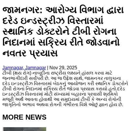
જામનગર: આરોગ્ય વિભાગ દ્વારા
દરેડ ઇન્ડસ્ટ્રીઝ વિસ્તારમાં
સ્થાનિક ડોક્ટરોને ટીબી રોગના
નિદાનમાં સક્રિય રીતે જોડવાનો
નવતર પ્રયાસ
Jamnagar, Jamnagar
|
Nov 29, 2025
ટીબી (ક્ષય રોગ) નાબૂદીના રાષ્ટ્રીય લક્ષ્યને હાંસલ કરવા માટે
જનભાગીદારી સર્વોપરી છે. આ જ ઉદ્દેશ સાથે, જામનગર તાલુકાના
દરેડ ઇન્ડસ્ટ્રીઝ વિસ્તારમાં બેઠકનું આયોજન કરી સ્થાનિક ડોક્ટરોને
ટીબી રોગના નિદાનમાં સક્રિય રીતે જોડવા પ્રયાસ કરાયો હતો.દરેડ
ઇન્ડસ્ટ્રીઝ વિસ્તારમાં મોટી સંખ્યામાં બહારના પ્રવાસી શ્રમિકો
મજૂરી અર્થે આવતા હોવાથી આ સમુદાયમાં ટીબી કે અન્ય રોગોની
જાગૃતિનો અભાવ અથવા રોગની ગંભીરતા વિશે ઓછું જ્ઞાન હોય છે.
MORE NEWS