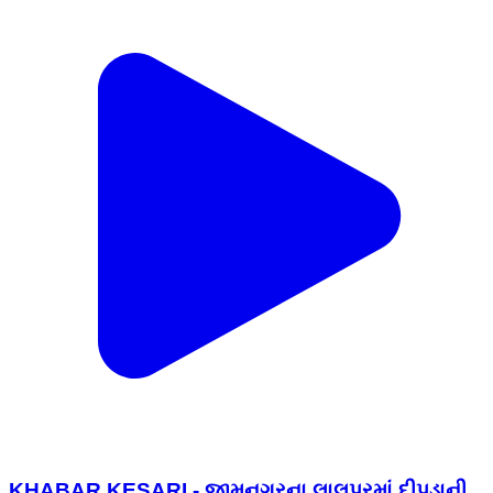
KHABAR KESARI - જામનગરના લાલપુરમાં દીપડાની