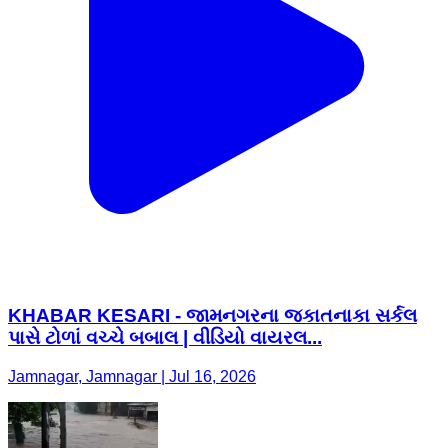
KHABAR KESARI - જામનગરના જકાતનાકા સર્કલ
પાસે ટોળાં વચ્ચે બબાલ | વીડિયો વાયરલ...
Jamnagar, Jamnagar | Jul 16, 2026