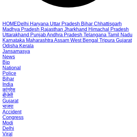
HOME
Delhi
Haryana
Uttar Pradesh
Bihar
Chhattisgarh
Madhya Pradesh
Rajasthan
Jharkhand
Himachal Pradesh
Uttarakhand
Punjab
Andhra Pradesh
Telangana
Tamil Nadu
Karnataka
Maharashtra
Assam
West Bengal
Tripura
Gujarat
Odisha
Kerala
Jansamasya
News
Bjp
National
Police
Bihar
India
कांग्रेस
बीजेपी
Gujarat
भाजपा
Accident
Congress
Modi
Delhi
Viral