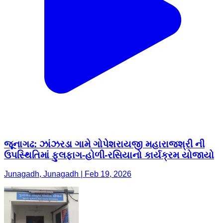
જૂનાગઢ: ઝાંઝરડા ગામે ગોપેશરાયજી મહારાજશ્રી ની
ઉપસ્થિતિમાં ફુલફાગ-હોળી-રસિયાનો કાર્યક્રમ યોજાયો
Junagadh, Junagadh | Feb 19, 2026