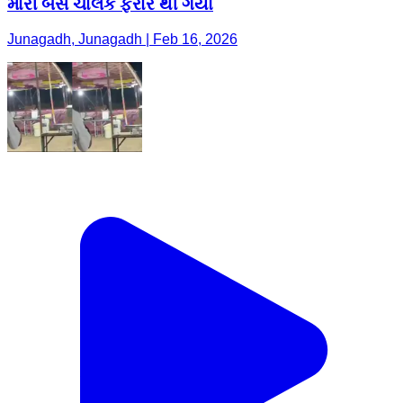
મારી બસ ચાલક ફરાર થી ગયો
Junagadh, Junagadh | Feb 16, 2026