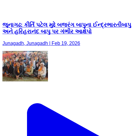
જૂનાગઢ: કીર્તિ પટેલ મુદ્દે બજરંગ બાપુના ઈન્દ્રભારતીબાપુ
અને હરિહરાનંદ બાપુ પર ગંભીર આક્ષેપો
Junagadh, Junagadh | Feb 19, 2026