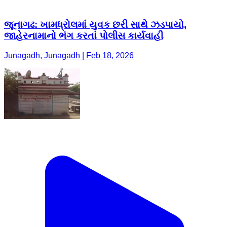
જૂનાગઢ: ખામધ્રોલમાં યુવક છરી સાથે ઝડપાયો,
જાહેરનામાનો ભંગ કરતાં પોલીસ કાર્યવાહી
Junagadh, Junagadh | Feb 18, 2026