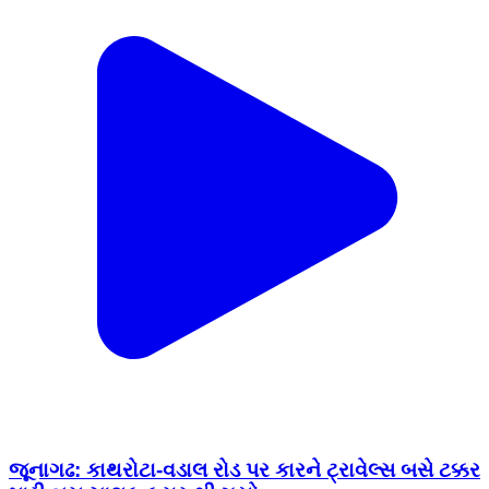
જૂનાગઢ: કાથરોટા-વડાલ રોડ પર કારને ટ્રાવેલ્સ બસે ટક્કર