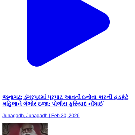
જૂનાગઢ: ડુંગરપુરમાં પૂરપાટ આવતી ઇનોવા કારની હડફેટે
મહિલાને ગંભીર ઇજા: પોલીસ ફરિયાદ નોંધાઈ
Junagadh, Junagadh | Feb 20, 2026