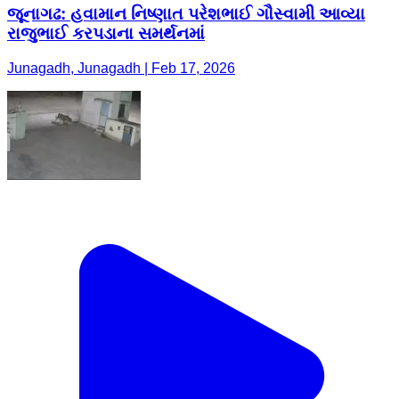
જૂનાગઢ: હવામાન નિષ્ણાત પરેશભાઈ ગૌસ્વામી આવ્યા
રાજુભાઈ કરપડાના સમર્થનમાં
Junagadh, Junagadh | Feb 17, 2026