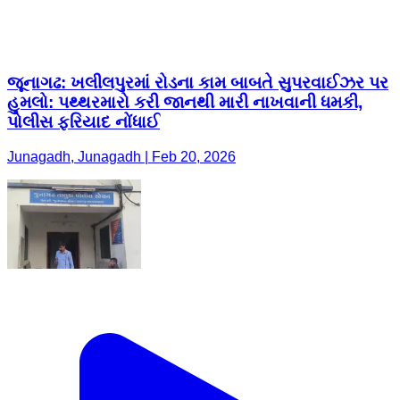
જૂનાગઢ: ખલીલપુરમાં રોડના કામ બાબતે સુપરવાઈઝર પર
હુમલો: પથ્થરમારો કરી જાનથી મારી નાખવાની ધમકી,
પોલીસ ફરિયાદ નોંધાઈ
Junagadh, Junagadh | Feb 20, 2026