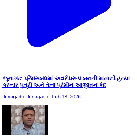
જૂનાગઢ: પ્રેમસંબંધમાં અવરોધરૂપ બનતી માતાની હત્યા
કરનાર પુત્રી અને તેના પ્રેમીને આજીવન કેદ
Junagadh, Junagadh | Feb 18, 2026