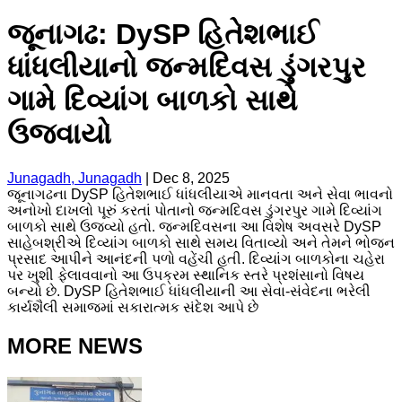
જૂનાગઢ: DySP હિતેશભાઈ
ધાંધલીયાનો જન્મદિવસ ડુંગરપુર
ગામે દિવ્યાંગ બાળકો સાથે
ઉજવાયો
Junagadh, Junagadh
|
Dec 8, 2025
જૂનાગઢના DySP હિતેશભાઈ ધાંધલીયાએ માનવતા અને સેવા ભાવનો
અનોખો દાખલો પૂરું કરતાં પોતાનો જન્મદિવસ ડુંગરપુર ગામે દિવ્યાંગ
બાળકો સાથે ઉજવ્યો હતો. જન્મદિવસના આ વિશેષ અવસરે DySP
સાહેબશ્રીએ દિવ્યાંગ બાળકો સાથે સમય વિતાવ્યો અને તેમને ભોજન
પ્રસાદ આપીને આનંદની પળો વહેંચી હતી. દિવ્યાંગ બાળકોના ચહેરા
પર ખુશી ફેલાવવાનો આ ઉપક્રમ સ્થાનિક સ્તરે પ્રશંસાનો વિષય
બન્યો છે. DySP હિતેશભાઈ ધાંધલીયાની આ સેવા-સંવેદના ભરેલી
કાર્યશૈલી સમાજમાં સકારાત્મક સંદેશ આપે છે
MORE NEWS