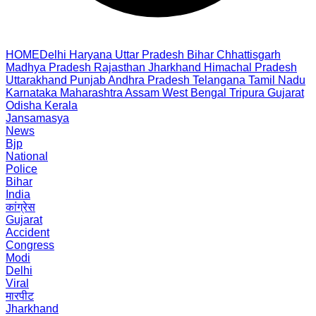
HOME
Delhi
Haryana
Uttar Pradesh
Bihar
Chhattisgarh
Madhya Pradesh
Rajasthan
Jharkhand
Himachal Pradesh
Uttarakhand
Punjab
Andhra Pradesh
Telangana
Tamil Nadu
Karnataka
Maharashtra
Assam
West Bengal
Tripura
Gujarat
Odisha
Kerala
Jansamasya
News
Bjp
National
Police
Bihar
India
कांग्रेस
Gujarat
Accident
Congress
Modi
Delhi
Viral
मारपीट
Jharkhand