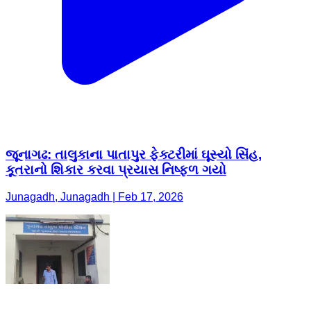
જૂનાગઢ: તાલુકાના પાતાપુર ફેક્ટરીમાં ઘૂસ્યો સિંહ,
કૂતરાનો શિકાર કરવા પ્રયાસ નિષ્ફ્ળ ગયો
Junagadh, Junagadh | Feb 17, 2026