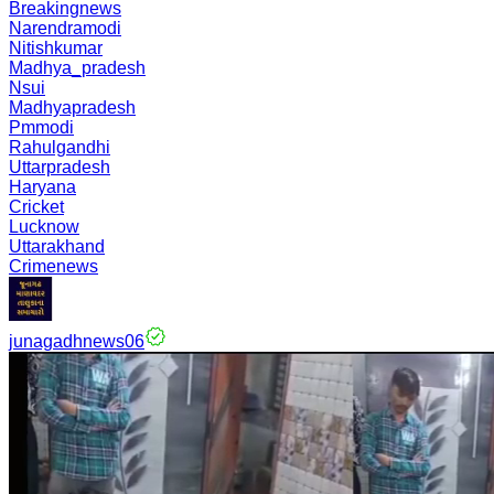
Breakingnews
Narendramodi
Nitishkumar
Madhya_pradesh
Nsui
Madhyapradesh
Pmmodi
Rahulgandhi
Uttarpradesh
Haryana
Cricket
Lucknow
Uttarakhand
Crimenews
junagadhnews06