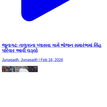
જૂનાગઢ: તાલુકાના પ્લાસવા ગામે ભોજન સમારંભમાં સિંહ
પરિવાર આવી ચડ્યો
Junagadh, Junagadh | Feb 16, 2026